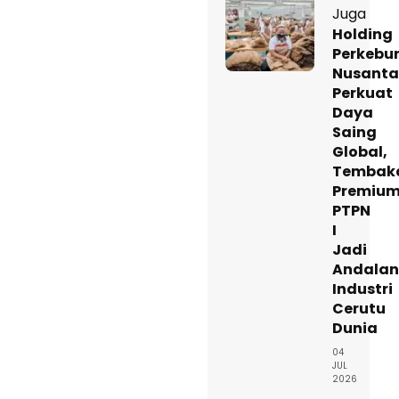
Juga
Holding
Perkebu
Nusanta
Perkuat
Daya
Saing
Global,
Tembak
Premiu
PTPN
I
Jadi
Andalan
Industri
Cerutu
Dunia
04
JUL
2026