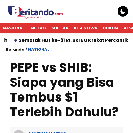
NASIONAL
METRO
SULTRA
PERISTIWA
HUKUM
KES
arak HUT ke-81 RI, BRI BO Krekot Percantik Kantor den
Beranda
/
NASIONAL
PEPE vs SHIB:
Siapa yang Bisa
Tembus $1
Terlebih Dahulu?