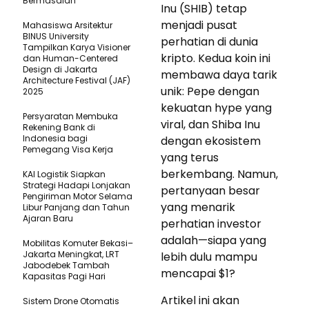
Bermasalah
Inu (SHIB) tetap
menjadi pusat
Mahasiswa Arsitektur
BINUS University
perhatian di dunia
Tampilkan Karya Visioner
kripto. Kedua koin ini
dan Human-Centered
Design di Jakarta
membawa daya tarik
Architecture Festival (JAF)
unik: Pepe dengan
2025
kekuatan hype yang
Persyaratan Membuka
viral, dan Shiba Inu
Rekening Bank di
Indonesia bagi
dengan ekosistem
Pemegang Visa Kerja
yang terus
berkembang. Namun,
KAI Logistik Siapkan
Strategi Hadapi Lonjakan
pertanyaan besar
Pengiriman Motor Selama
yang menarik
Libur Panjang dan Tahun
Ajaran Baru
perhatian investor
adalah—siapa yang
Mobilitas Komuter Bekasi–
Jakarta Meningkat, LRT
lebih dulu mampu
Jabodebek Tambah
mencapai $1?
Kapasitas Pagi Hari
Artikel ini akan
Sistem Drone Otomatis