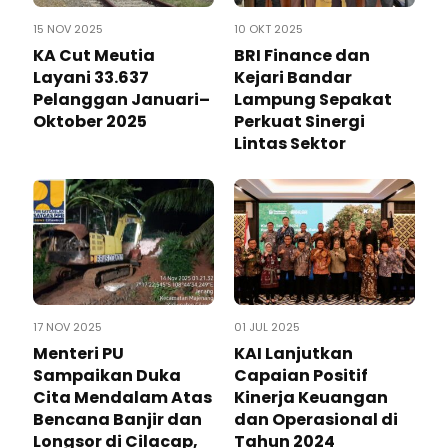
15 NOV 2025
10 OKT 2025
KA Cut Meutia
BRI Finance dan
Layani 33.637
Kejari Bandar
Pelanggan Januari–
Lampung Sepakat
Oktober 2025
Perkuat Sinergi
Lintas Sektor
17 NOV 2025
01 JUL 2025
Menteri PU
KAI Lanjutkan
Sampaikan Duka
Capaian Positif
Cita Mendalam Atas
Kinerja Keuangan
Bencana Banjir dan
dan Operasional di
Longsor di Cilacap,
Tahun 2024