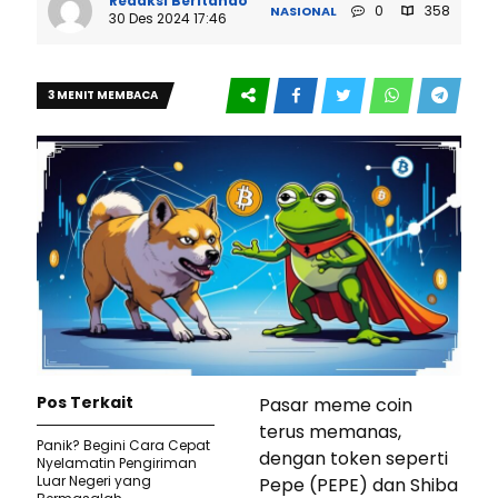
Redaksi Beritando
0
358
NASIONAL
30 Des 2024 17:46
3 MENIT MEMBACA
Pos Terkait
Pasar meme coin
terus memanas,
Panik? Begini Cara Cepat
dengan token seperti
Nyelamatin Pengiriman
Luar Negeri yang
Pepe (PEPE) dan Shiba