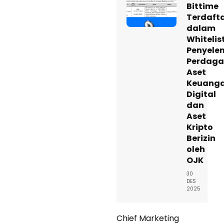
Bittime
Terdaft
dalam
Whitelis
Penyele
Perdag
Aset
Keuang
Digital
dan
Aset
Kripto
Berizin
oleh
OJK
30
DES
2025
Chief Marketing