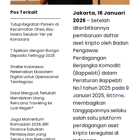
Pos Terkait
Jakarta, 16 Januari
2025
– Setelah
Tutup Kegiatan Porseni di
diterbitkannya
Kecamatan Oheo, Abu
Haera Serukan Yel-yel
pembaruan daftar
Konasara
aset kripto oleh Badan
Pengawas
7 Aplikasi dengan Bunga
Deposito Tertinggi 2025
Perdagangan
Berjangka Komoditi
Shelter Indonesia
Perkenalkan Ekosistem
(Bappebti) dalam
Digital untuk Operasional
Peraturan Bappebti
Terintegrasi
No.1 tahun 2025 pada 9
Dolar Menguat, Perlukah
Januari 2025,
Bittime
,
Memikirkan Ulang
membagikan
Rencana Traveling ke
Luar Negeri?
tanggapannya selaku
salah satu platform
Jaga Momentum
Ramadan 2026, BRI
perdagangan aset
Finance Salurkan
kripto teregulasi di
Pembiayaan yang
Terukur dan Berkualitas