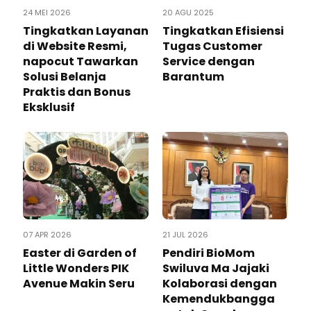
24 MEI 2026
20 AGU 2025
Tingkatkan Layanan
Tingkatkan Efisiensi
di Website Resmi,
Tugas Customer
napocut Tawarkan
Service dengan
Solusi Belanja
Barantum
Praktis dan Bonus
Eksklusif
07 APR 2026
21 JUL 2026
Easter di Garden of
Pendiri BioMom
Little Wonders PIK
Swiluva Ma Jajaki
Avenue Makin Seru
Kolaborasi dengan
Kemendukbangga