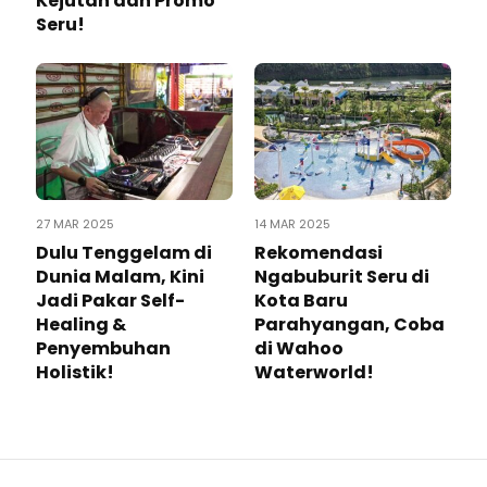
Kejutan dan Promo
Seru!
27 MAR 2025
14 MAR 2025
Dulu Tenggelam di
Rekomendasi
Dunia Malam, Kini
Ngabuburit Seru di
Jadi Pakar Self-
Kota Baru
Healing &
Parahyangan, Coba
Penyembuhan
di Wahoo
Holistik!
Waterworld!