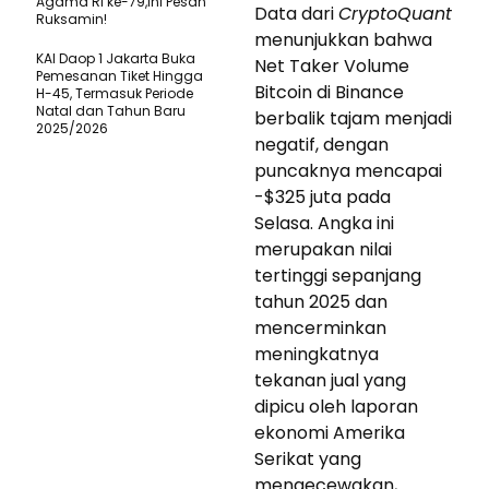
Agama RI ke-79,Ini Pesan
Data dari
CryptoQuant
Ruksamin!
menunjukkan bahwa
KAI Daop 1 Jakarta Buka
Net Taker Volume
Pemesanan Tiket Hingga
Bitcoin di Binance
H-45, Termasuk Periode
Natal dan Tahun Baru
berbalik tajam menjadi
2025/2026
negatif, dengan
puncaknya mencapai
-$325 juta pada
Selasa. Angka ini
merupakan nilai
tertinggi sepanjang
tahun 2025 dan
mencerminkan
meningkatnya
tekanan jual yang
dipicu oleh laporan
ekonomi Amerika
Serikat yang
mengecewakan,