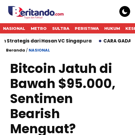
NASIONAL
METRO
SULTRA
PERISTIWA
HUKUM
KES
is dari Hasan VC Singapura
CARA GADAI BARANG YA
Beranda
/
NASIONAL
Bitcoin Jatuh di
Bawah $95.000,
Sentimen
Bearish
Menguat?