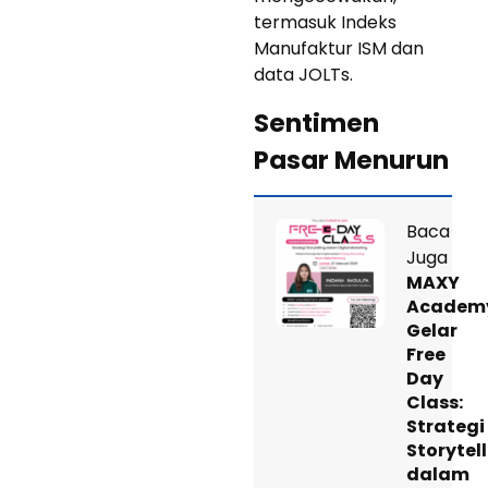
termasuk Indeks
Manufaktur ISM dan
data JOLTs.
Sentimen
Pasar Menurun
Baca
Juga
MAXY
Academ
Gelar
Free
Day
Class:
Strategi
Storytel
dalam