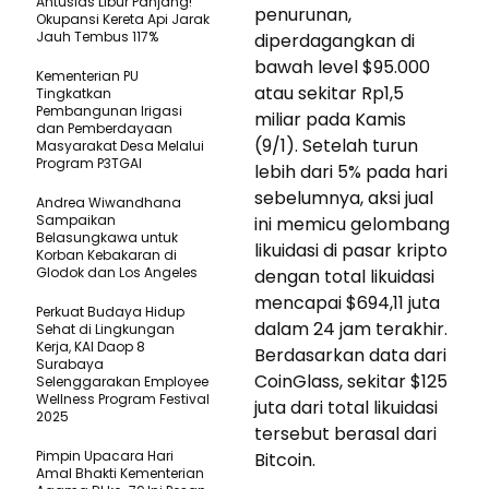
Antusias Libur Panjang!
penurunan,
Okupansi Kereta Api Jarak
Jauh Tembus 117%
diperdagangkan di
bawah level $95.000
Kementerian PU
atau sekitar Rp1,5
Tingkatkan
Pembangunan Irigasi
miliar pada Kamis
dan Pemberdayaan
(9/1). Setelah turun
Masyarakat Desa Melalui
Program P3TGAI
lebih dari 5% pada hari
sebelumnya, aksi jual
Andrea Wiwandhana
Sampaikan
ini memicu gelombang
Belasungkawa untuk
likuidasi di pasar kripto
Korban Kebakaran di
Glodok dan Los Angeles
dengan total likuidasi
mencapai $694,11 juta
Perkuat Budaya Hidup
dalam 24 jam terakhir.
Sehat di Lingkungan
Kerja, KAI Daop 8
Berdasarkan data dari
Surabaya
CoinGlass, sekitar $125
Selenggarakan Employee
Wellness Program Festival
juta dari total likuidasi
2025
tersebut berasal dari
Pimpin Upacara Hari
Bitcoin.
Amal Bhakti Kementerian