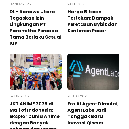
02 NOV 2025
24 FEB 2025
DLH Konawe Utara
Harga Bitcoin
Tegaskan Izin
Tertekan: Dampak
Lingkungan PT
Peretasan Bybit dan
Paramitha Persada
Sentimen Pasar
Tama Berlaku Sesuai
IUP
14 JAN 2025
28 AGU 2025
JKT ANIME 2025 di
Era AI Agent Dimulai,
Mall of Indonesia:
AgentLabs Jadi
Eksplor Dunia Anime
Tonggak Baru
dengan Banyak
Inovasi Qiscus