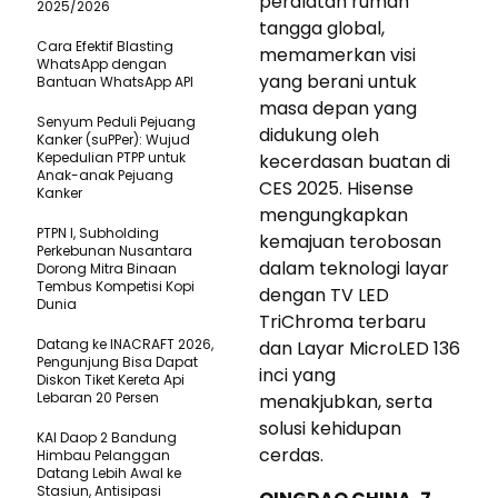
peralatan rumah
2025/2026
tangga global,
Cara Efektif Blasting
memamerkan visi
WhatsApp dengan
yang berani untuk
Bantuan WhatsApp API
masa depan yang
Senyum Peduli Pejuang
didukung oleh
Kanker (suPPer): Wujud
Kepedulian PTPP untuk
kecerdasan buatan di
Anak-anak Pejuang
CES 2025. Hisense
Kanker
mengungkapkan
PTPN I, Subholding
kemajuan terobosan
Perkebunan Nusantara
dalam teknologi layar
Dorong Mitra Binaan
Tembus Kompetisi Kopi
dengan TV LED
Dunia
TriChroma terbaru
Datang ke INACRAFT 2026,
dan Layar MicroLED 136
Pengunjung Bisa Dapat
inci yang
Diskon Tiket Kereta Api
Lebaran 20 Persen
menakjubkan, serta
solusi kehidupan
KAI Daop 2 Bandung
cerdas.
Himbau Pelanggan
Datang Lebih Awal ke
Stasiun, Antisipasi