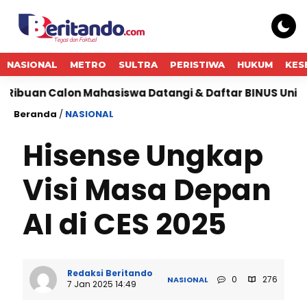
NASIONAL
METRO
SULTRA
PERISTIWA
HUKUM
KES
lon Mahasiswa Datangi & Daftar BINUS University, Wuj
Beranda
/
NASIONAL
Hisense Ungkap
Visi Masa Depan
AI di CES 2025
Redaksi Beritando
0
276
NASIONAL
7 Jan 2025 14:49