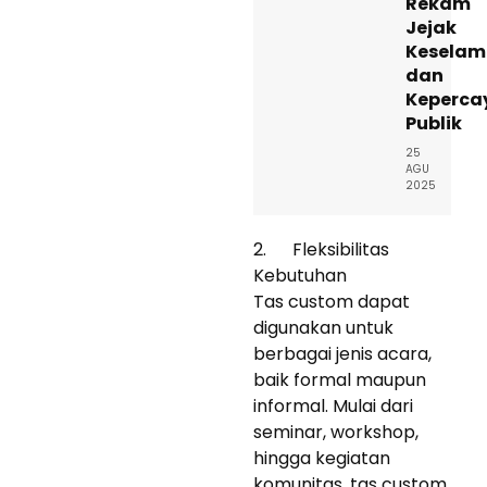
Rekam
Jejak
Keselam
dan
Keperca
Publik
25
AGU
2025
2. Fleksibilitas
Kebutuhan
Tas custom dapat
digunakan untuk
berbagai jenis acara,
baik formal maupun
informal. Mulai dari
seminar, workshop,
hingga kegiatan
komunitas, tas custom