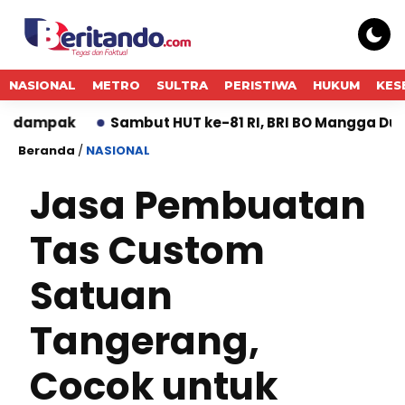
NASIONAL
METRO
SULTRA
PERISTIWA
HUKUM
KES
Sambut HUT ke-81 RI, BRI BO Mangga Dua Semarak
Beranda
/
NASIONAL
Jasa Pembuatan
Tas Custom
Satuan
Tangerang,
Cocok untuk