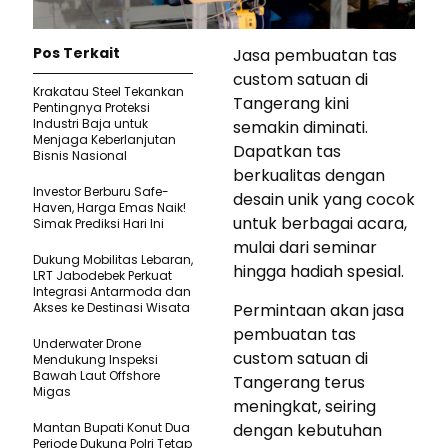
Pos Terkait
Jasa pembuatan tas
custom satuan di
Krakatau Steel Tekankan
Tangerang kini
Pentingnya Proteksi
Industri Baja untuk
semakin diminati.
Menjaga Keberlanjutan
Dapatkan tas
Bisnis Nasional
berkualitas dengan
Investor Berburu Safe-
desain unik yang cocok
Haven, Harga Emas Naik!
untuk berbagai acara,
Simak Prediksi Hari Ini
mulai dari seminar
Dukung Mobilitas Lebaran,
hingga hadiah spesial.
LRT Jabodebek Perkuat
Integrasi Antarmoda dan
Akses ke Destinasi Wisata
Permintaan akan jasa
pembuatan tas
Underwater Drone
custom satuan di
Mendukung Inspeksi
Bawah Laut Offshore
Tangerang terus
Migas
meningkat, seiring
Mantan Bupati Konut Dua
dengan kebutuhan
Periode Dukung Polri Tetap