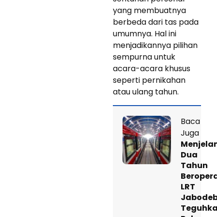
yang membuatnya
berbeda dari tas pada
umumnya. Hal ini
menjadikannya pilihan
sempurna untuk
acara-acara khusus
seperti pernikahan
atau ulang tahun.
Baca
Juga
Menjela
Dua
Tahun
Beropera
LRT
Jabode
Teguhk