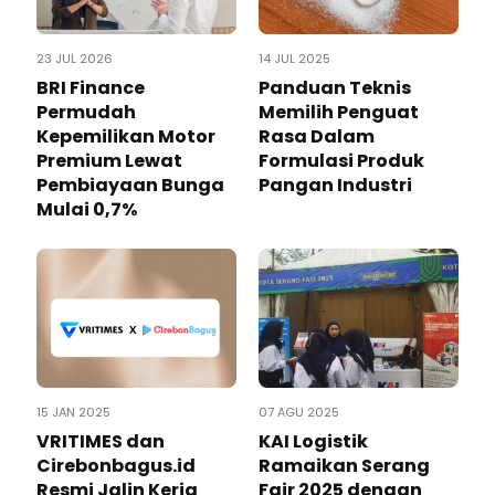
23 JUL 2026
14 JUL 2025
BRI Finance
Panduan Teknis
Permudah
Memilih Penguat
Kepemilikan Motor
Rasa Dalam
Premium Lewat
Formulasi Produk
Pembiayaan Bunga
Pangan Industri
Mulai 0,7%
15 JAN 2025
07 AGU 2025
VRITIMES dan
KAI Logistik
Cirebonbagus.id
Ramaikan Serang
Resmi Jalin Kerja
Fair 2025 dengan