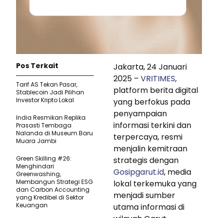
Pos Terkait
Jakarta, 24 Januari
2025 –
VRITIMES
,
Tarif AS Tekan Pasar,
platform berita digital
Stablecoin Jadi Pilihan
Investor Kripto Lokal
yang berfokus pada
penyampaian
India Resmikan Replika
informasi terkini dan
Prasasti Tembaga
Nalanda di Museum Baru
terpercaya, resmi
Muara Jambi
menjalin kemitraan
Green Skilling #26:
strategis dengan
Menghindari
Gosipgarut.id
, media
Greenwashing,
Membangun Strategi ESG
lokal terkemuka yang
dan Carbon Accounting
menjadi sumber
yang Kredibel di Sektor
Keuangan
utama informasi di