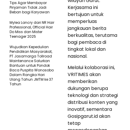
wilayah Garut.
Tips Agar Membayar
Kerjasama ini
Pinjaman Tidak Jadi
Beban bagi Karyawan
bertujuan untuk
memperluas
Mylea Lancry dari NR Hair
Professional, Official Hair
jangkauan berita
Do Miss dan Mister
berkualitas, terutama
Teenager 2025
bagi pembaca di
Wujudkan Kepedulian
tingkat lokal dan
Pendidikan Masyarakat,
nasional.
PT Jasamarga Tollroad
Maintenance Salurkan
Bantuan untuk Pondok
Melalui kolaborasi ini,
Baca Puspita Wonosobo
VRITIMES akan
Dalam Rangka Hari
Ulang Tahun JMTM ke 37
memberikan
Tahun
dukungan berupa
teknologi dan strategi
distribusi konten yang
inovatif, sementara
Gosipgarut.id akan
tetap