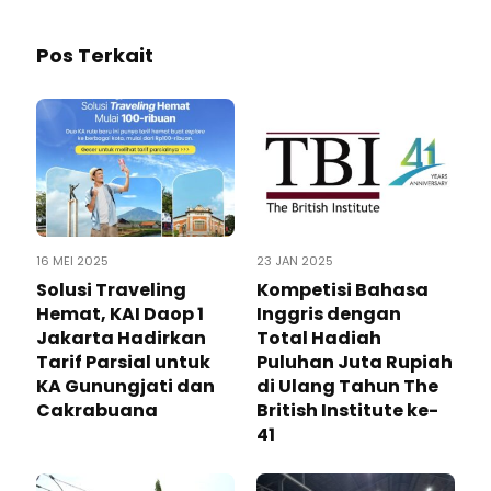
Pos Terkait
16 MEI 2025
23 JAN 2025
Solusi Traveling
Kompetisi Bahasa
Hemat, KAI Daop 1
Inggris dengan
Jakarta Hadirkan
Total Hadiah
Tarif Parsial untuk
Puluhan Juta Rupiah
KA Gunungjati dan
di Ulang Tahun The
Cakrabuana
British Institute ke-
41