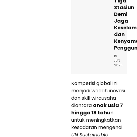
Tiga
Stasiun
Demi
Jaga
Keselam
dan
Kenyam
Penggu
19
JUN
2025
Kompetisi global ini
menjadi wadah inovasi
dan skill wirausaha
diantara
anak usia 7
hingga 18 tahu
n
untuk meningkatkan
kesadaran mengenai
UN Sustainable