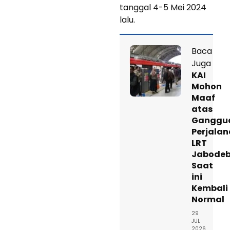
tanggal 4-5 Mei 2024
lalu.
Baca
Juga
KAI
Mohon
Maaf
atas
Ganggu
Perjala
LRT
Jabodeb
Saat
ini
Kembali
Normal
29
JUL
2026