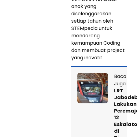
anak yang
diselenggarakan
setiap tahun oleh
STEMpedia untuk
mendorong
kemampuan Coding
dan membuat project
yang inovatif.
Baca
Juga
LRT
Jabode
Lakukan
Peremaj
12
Eskalato
di