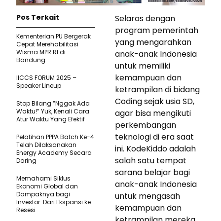
Pos Terkait
Selaras dengan
program pemerintah
Kementerian PU Bergerak
yang mengarahkan
Cepat Merehabilitasi
Wisma MPR RI di
anak-anak Indonesia
Bandung
untuk memiliki
kemampuan dan
IICCS FORUM 2025 –
Speaker Lineup
ketrampilan di bidang
Coding sejak usia SD,
Stop Bilang “Nggak Ada
Waktu!” Yuk, Kenali Cara
agar bisa mengikuti
Atur Waktu Yang Efektif
perkembangan
teknologi di era saat
Pelatihan PPPA Batch Ke-4
Telah Dilaksanakan
ini. KodeKiddo adalah
Energy Academy Secara
salah satu tempat
Daring
sarana belajar bagi
Memahami Siklus
anak-anak Indonesia
Ekonomi Global dan
Dampaknya bagi
untuk mengasah
Investor: Dari Ekspansi ke
kemampuan dan
Resesi
ketrampilan mereka