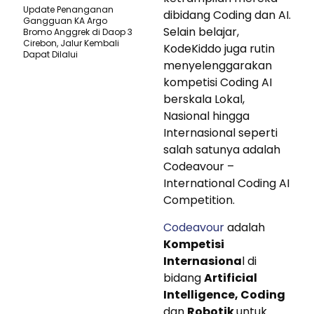
Update Penanganan
dibidang Coding dan AI.
Gangguan KA Argo
Selain belajar,
Bromo Anggrek di Daop 3
Cirebon, Jalur Kembali
KodeKiddo juga rutin
Dapat Dilalui
menyelenggarakan
kompetisi Coding AI
berskala Lokal,
Nasional hingga
Internasional seperti
salah satunya adalah
Codeavour –
International Coding AI
Competition.
Codeavour
adalah
Kompetisi
Internasiona
l di
bidang
Artificial
Intelligence, Coding
dan
Robotik
untuk