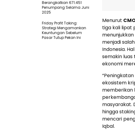
Berangkatkan 671.451
Penumpang Selama Juni
2025
Menurut
CMO 
Friday Profit Taking:
tiga kali lip
Strategi Mengamankan
Keuntungan Sebelum
menunjukkan 
Pasar Tutup Pekan Ini
menjadi salah
Indonesia. H
semakin luas t
ekonomi mer
“Peningkatan 
ekosistem kri
memberikan ko
perkembangan
masyarakat. D
hingga stakin
mencari pengh
Iqbal.