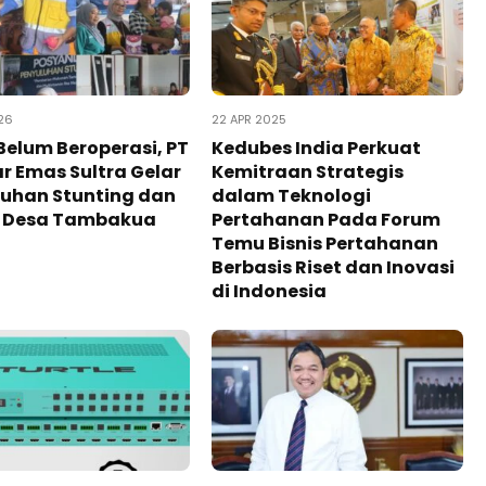
26
22 APR 2025
Belum Beroperasi, PT
Kedubes India Perkuat
 Emas Sultra Gelar
Kemitraan Strategis
luhan Stunting dan
dalam Teknologi
i Desa Tambakua
Pertahanan Pada Forum
Temu Bisnis Pertahanan
Berbasis Riset dan Inovasi
di Indonesia