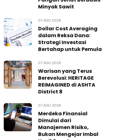
Minyak Sawit
07 AGU 2026
Dollar Cost Averaging
dalam Reksa Dana:
Strategi Investasi
Bertahap untuk Pemula
07 AGU 2026
Warisan yang Terus
Berevolusi: HERITAGE
REIMAGINED di ASHTA
District 8
07 AGU 2026
Merdeka Finansial
Dimulai dari
Manajemen Risiko,
Bukan Mengejar Imbal