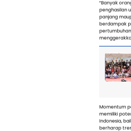
“Banyak orang
penghasilan u
panjang maupun
berdampak pa
pertumbuha
menggerakkan
Momentum per
memiliki pote
Indonesia, bai
berharap tren