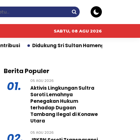
SABTU, 08 AGU 2026
kung Sri Sultan Hamengku Buwono X, Jasa Marga Perce
Berita Populer
05 AGU 2026
01.
Aktivis Lingkungan Sultra
Soroti Lemahnya
Penegakan Hukum
terhadap Dugaan
Tambang Ilegal di Konawe
Utara
05 AGU 2026
02.
JPKPN Soroti Transparansi