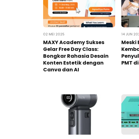
02 MEI 2025
14 JUN 20
MAXY Academy Sukses
Meski 
Gelar Free Day Class:
Kembar
Bongkar Rahasia Desain
Penyu
Konten Estetik dengan
PMT d
Canva dan AI