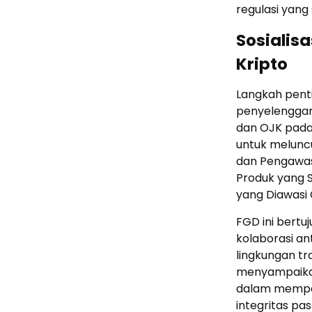
regulasi yang 
Sosialis
Kripto
Langkah pent
penyelenggar
dan OJK pada 
untuk meluncu
dan Pengawasa
Produk yang 
yang Diawasi O
FGD ini bert
kolaborasi an
lingkungan tr
menyampaikan
dalam memper
integritas p