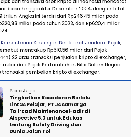
jak dari transaksi aset kripto di Indonesia mencatat
ar biasa hingga akhir Desember 2024, dengan total
 triliun. Angka ini terdiri dari Rp246,45 miliar pada
p220,83 miliar pada tahun 2023, dan Rp620,4 miliar
024.
a
Kementerian Keuangan Direktorat Jenderal Pajak
,
rsebut mencakup Rp510,56 miliar dari Pajak
PPh) 22 atas transaksi penjualan kripto di exchanger,
2 miliar dari Pajak Pertambahan Nilai Dalam Negeri
 transaksi pembelian kripto di exchanger.
Baca Juga
Tingkatkan Kesadaran Berlalu
Lintas Pelajar, PT Jasamarga
Tollroad Maintenance Hadir di
Alspective 5.0 untuk Edukasi
tentang Safety Driving dan
Dunia Jalan Tol