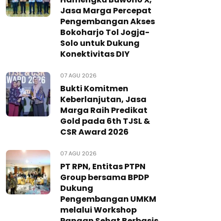
Jasa Marga Percepat
Pengembangan Akses
Bokoharjo Tol Jogja-
Solo untuk Dukung
Konektivitas DIY
07 AGU 2026
Bukti Komitmen
Keberlanjutan, Jasa
Marga Raih Predikat
Gold pada 6th TJSL &
CSR Award 2026
07 AGU 2026
PT RPN, Entitas PTPN
Group bersama BPDP
Dukung
Pengembangan UMKM
melalui Workshop
Pangan Sehat Berbasis