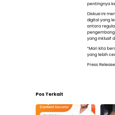
pentingnya k
Diskusi ini m
digital yang l
antara regul
pengembangan 
yang inklusif 
“Mari kita b
yang lebih ce
Press Release
Pos Terkait