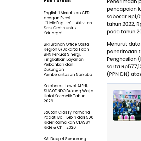
Pos Terkait
Penerimaan pa
pencapaian lu
English 1 Meriahkan CFD
sebesar Rp1,09
dengan Event
#HelloEnglish1 – Aktivitas
tahun 2022, R
Seru Gratis untuk
pada tahun 2
Keluarga!
Menurut dat
BRI Branch Office Otista
Region 6/Jakarta 1 dan
penerimaan te
BNN Perkuat Sinergi,
Penghasilan (
Tingkatkan Layanan
Perbankan dan
serta Rp577,1
Dukungan
(PPN DN) atas
Pemberantasan Narkoba
Kolaborasi Lewat ALPHI,
SUCOFINDO Dukung Wajib
Halal Kosmetik Tahun
2026
Lautan Classy Yamaha
Padati Bali! Lebih dari 500
Rider Ramaikan CLASSY
Ride & Chill 2026
KAI Daop 4 Semarang