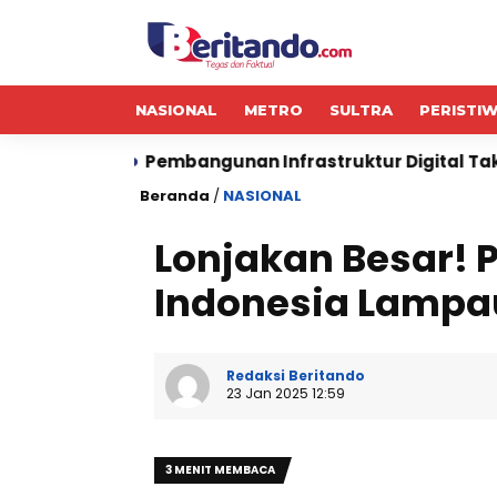
NASIONAL
METRO
SULTRA
PERISTI
embangunan Infrastruktur Digital Tak Bisa Ditanggung S
Beranda
/
NASIONAL
Lonjakan Besar! P
Indonesia Lampaui
Redaksi Beritando
23 Jan 2025 12:59
3 MENIT MEMBACA