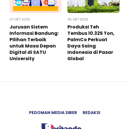
07 OKT 2025
05 OKT 2025
Jurusan Sistem
Produksi Teh
Informasi Bandung:
Tembus 10.325 Ton,
Pilihan Terbaik
PalmCo Perkuat
untuk Masa Depan
Daya Saing
Digital di SATU
Indonesia di Pasar
University
Global
PEDOMAN MEDIA SIBER
REDAKSI