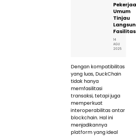
Pekerja
Umum
Tinjau
Langsu
Fasilita
14
AGU
2025
Dengan kompatibilitas
yang luas, DuckChain
tidak hanya
memfasilitasi
transaksi, tetapi juga
memperkuat
interoperabilitas antar
blockchain. Hal ini
menjadikannya
platform yang ideal