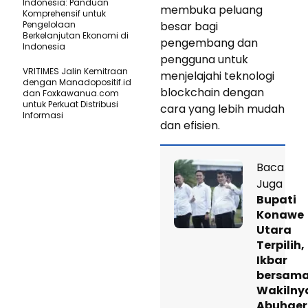
Indonesia: Panduan
membuka peluang
Komprehensif untuk
Pengelolaan
besar bagi
Berkelanjutan Ekonomi di
pengembang dan
Indonesia
pengguna untuk
VRITIMES Jalin Kemitraan
menjelajahi teknologi
dengan Manadopositif.id
blockchain dengan
dan Foxkawanua.com
untuk Perkuat Distribusi
cara yang lebih mudah
Informasi
dan efisien.
Baca
Juga
Bupati
Konawe
Utara
Terpilih,
Ikbar
bersam
Wakilny
Abuhae