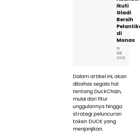
Ikuti
Gladi
Bersih
Pelanti
di
Monas
19
FEB
2025
Dalam artikel ini, akan
dibahas segala hal
tentang DuckChain,
mulai dari fitur
unggulannya hingga
strategi peluncuran
token DUCK yang
menjanjikan.