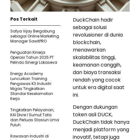
Pos Terkait
DuckChain hadir
sebagai solusi
Satya Vijay Bergabung
revolusioner di dunia
sebagai Online Marketing
Manager SawitPRO
blockchain,
menawarkan
Penguatan Kinerja
skalabilitas tinggi,
Operasi Tahun 2025 PT
Pelindo Sinergi Lokaseva
keamanan canggih,
dan biaya transaksi
Energy Academy
Luncurkan Training
rendah yang cocok
Pengawas K3 Industri
untuk era digital saat
Migas Tingkatkan
Standar Keselamatan
ini.
Kerja
Dengan dukungan
Tingkatkan Pelayanan,
token asli DUCK,
KAI Divre I Sumut Tata
dan Perluas Stasiun Lima
DuckChain tidak hanya
Puluh
menjadi platform yang
Kawasan Industri di
inovatif, tetapi juga