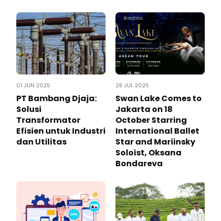
01 JUN 2025
28 JUL 2025
PT Bambang Djaja:
Swan Lake Comes to
Solusi
Jakarta on 18
Transformator
October Starring
Efisien untuk Industri
International Ballet
dan Utilitas
Star and Mariinsky
Soloist, Oksana
Bondareva