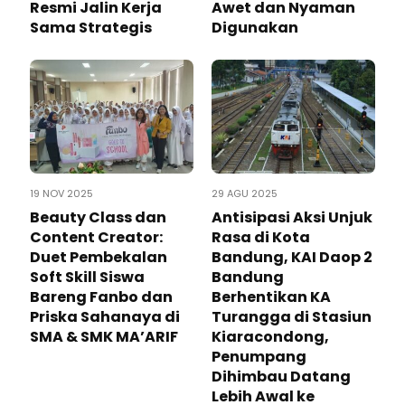
Resmi Jalin Kerja
Awet dan Nyaman
Sama Strategis
Digunakan
19 NOV 2025
29 AGU 2025
Beauty Class dan
Antisipasi Aksi Unjuk
Content Creator:
Rasa di Kota
Duet Pembekalan
Bandung, KAI Daop 2
Soft Skill Siswa
Bandung
Bareng Fanbo dan
Berhentikan KA
Priska Sahanaya di
Turangga di Stasiun
SMA & SMK MA’ARIF
Kiaracondong,
Penumpang
Dihimbau Datang
Lebih Awal ke