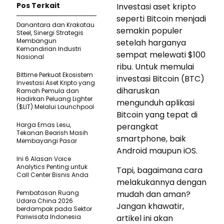
Pos Terkait
Investasi aset kripto
seperti Bitcoin menjadi
Danantara dan Krakatau
semakin populer
Steel, Sinergi Strategis
Membangun
setelah harganya
Kemandirian Industri
sempat melewati $100
Nasional
ribu. Untuk memulai
Bittime Perkuat Ekosistem
investasi Bitcoin (BTC)
Investasi Aset Kripto yang
diharuskan
Ramah Pemula dan
Hadirkan Peluang Lighter
mengunduh aplikasi
($LIT) Melalui Launchpool
Bitcoin yang tepat di
Harga Emas Lesu,
perangkat
Tekanan Bearish Masih
smartphone, baik
Membayangi Pasar
Android maupun iOS.
Ini 6 Alasan Voice
Analytics Penting untuk
Tapi, bagaimana cara
Call Center Bisnis Anda
melakukannya dengan
Pembatasan Ruang
mudah dan aman?
Udara China 2026
Jangan khawatir,
berdampak pada Sektor
Pariwisata Indonesia
artikel ini akan