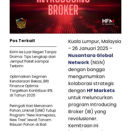
Pos Terkait
Kuala Lumpur, Malaysia
– 26 Januari 2025 –
Kirim ke Luar Negeri Tanpa
Nusantara Global
Drama: Tips Lengkap dari
Jemput Paket sampai
Network
(NGN)
Terkirim
dengan bangga
mengumumkan
Optimalkan Segmen
Kendaraan Bekas, BRI
kolaborasi strategis
Finance Optimis
dengan
HF Markets
Targetkan Kontribusi 8%
di Tahun 2025
untuk meluncurkan
program Introducing
Peringati Hari Menanam
Pohon, Linknet (LINK) Tutup
Broker (IB) yang
Program “New Homepass,
revolusioner.
New Tree” lewat Tanam
Ribuan Pohon di Bali
Kemitraan ini