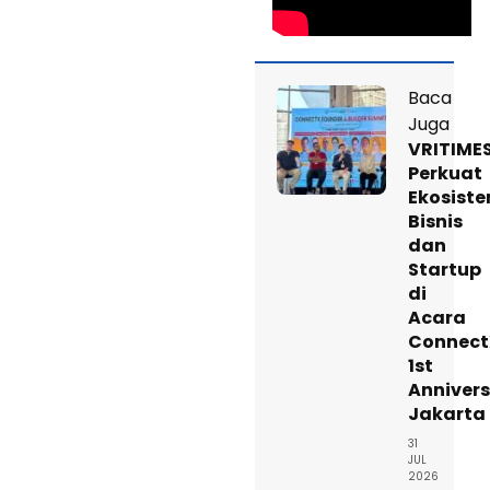
Baca
Juga
VRITIME
Perkuat
Ekosist
Bisnis
dan
Startup
di
Acara
Connect
1st
Anniver
Jakarta
31
JUL
2026