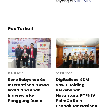
tayang di
VRITIMES
Pos Terkait
15 MEI 2025
03 FEB 2026
Rene Babyshop Go
Digitalisasi SDM
International: Bawa
Sawit Holding
Waralaba Anak
Perkebunan
Indonesia ke
Nusantara, PTPN IV
Panggung Dunia
PalmCo Raih
Pengakuan Nasional