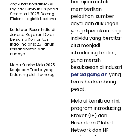
bertujuan untuk
Angkutan Kontainer KAI
memberikan
Logistik Tumbuh 5% pada
Semester I 2025, Dorong
pelatihan, sumber
Efisiensi Logistik Nasional
daya, dan dukungan
Kedutaan Besar India di
yang diperlukan bagi
Jakarta Rayakan Diwali
individu yang bercita-
Bersama Komunitas
Indo-Indians: 25 Tahun
cita menjadi
Persahabatan dan
introducing broker,
Budaya
guna meraih
Maha Kumbh Mela 2025:
kesuksesan di industri
Keajaiban Tradisi yang
perdagangan
yang
Didukung oleh Teknologi
terus berkembang
pesat.
Melalui kemitraan ini,
program Introducing
Broker (IB) dari
Nusantara Global
Network dan HF