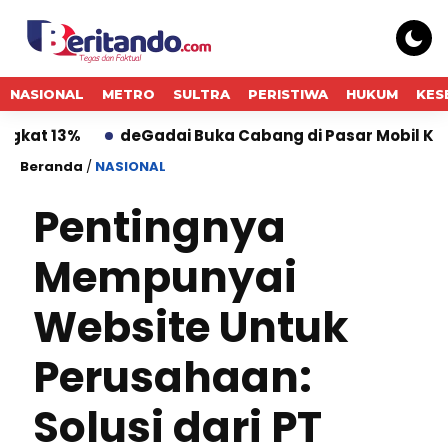
NASIONAL
METRO
SULTRA
PERISTIWA
HUKUM
KES
deGadai Buka Cabang di Pasar Mobil Kemayoran, 
Beranda
/
NASIONAL
Pentingnya
Mempunyai
Website Untuk
Perusahaan:
Solusi dari PT