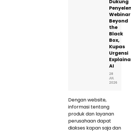
Dukung
Penyele
Webinar
Beyond
the
Black
Box,
Kupas
Urgensi
Explaina
AI
28
JUL
2026
Dengan website,
informasi tentang
produk dan layanan
perusahaan dapat
diakses kapan saja dan