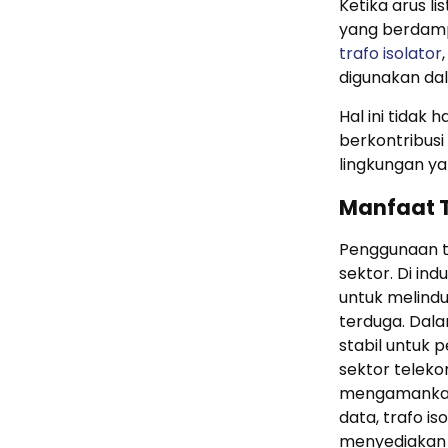
Ketika arus li
yang berdamp
trafo isolator
digunakan dala
Hal ini tidak 
berkontribus
lingkungan yan
Manfaat T
Penggunaan t
sektor. Di ind
untuk melindun
terduga. Dal
stabil untuk p
sektor teleko
mengamankan j
data, trafo i
menyediakan l