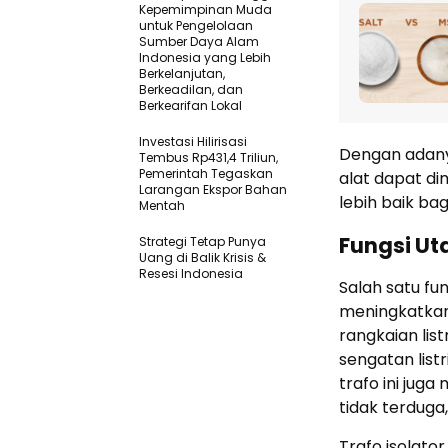
Kepemimpinan Muda
untuk Pengelolaan
Sumber Daya Alam
Indonesia yang Lebih
Berkelanjutan,
Berkeadilan, dan
Berkearifan Lokal
Investasi Hilirisasi
Dengan ada
Tembus Rp431,4 Triliun,
Pemerintah Tegaskan
alat dapat d
Larangan Ekspor Bahan
lebih baik ba
Mentah
Fungsi Ut
Strategi Tetap Punya
Uang di Balik Krisis &
Resesi Indonesia
Salah satu fun
meningkatkan
rangkaian lis
sengatan list
trafo ini juga
tidak terduga
Trafo isolat