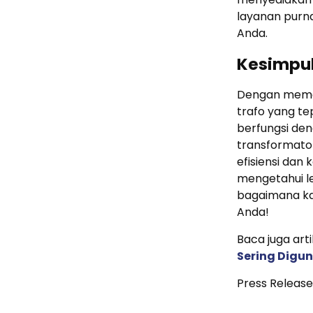
layanan purn
Anda.
Kesimpu
Dengan memah
trafo yang te
berfungsi de
transformato
efisiensi dan
mengetahui le
bagaimana ka
Anda!
Baca juga art
Sering Digu
Press Release