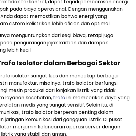
strik tidak terkontrol, dapat terjadi pemborosan energi
ak pada biaya operasional. Dengan menggunakan
, Anda dapat memastikan bahwa energi yang
m sistem kelistrikan lebih efisien dan optimal.
hanya menguntungkan dari segi biaya, tetapi juga
i pada pengurangan jejak karbon dan dampak
g lebih kecil.
rafo Isolator dalam Berbagai Sektor
rafo isolator sangat luas dan mencakup berbagai
ustri manufaktur, misalnya, trafo isolator berfungsi
gi mesin produksi dari lonjakan listrik yang tidak
am layanan kesehatan,
trafo
ini memberikan daya yang
eralatan medis yang sangat sensitif. Selain itu, di
munikasi, trafo isolator berperan penting dalam
aringan komunikasi dari gangguan listrik. Di pusat
solator menjamin kelancaran operasi server dengan
istrik yang stabil dan aman.