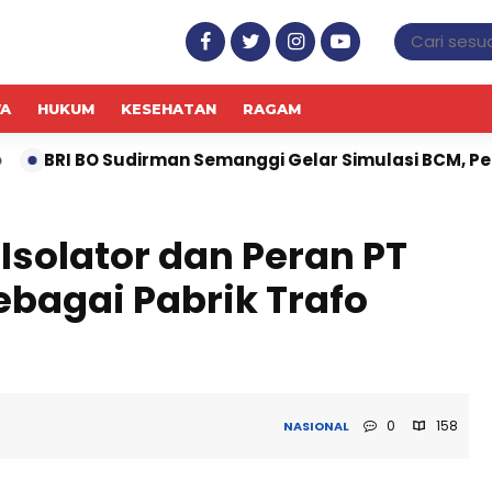
WA
HUKUM
KESEHATAN
RAGAM
man Semanggi Gelar Simulasi BCM, Perkuat Kesiapan Ha
Isolator dan Peran PT
bagai Pabrik Trafo
0
158
NASIONAL