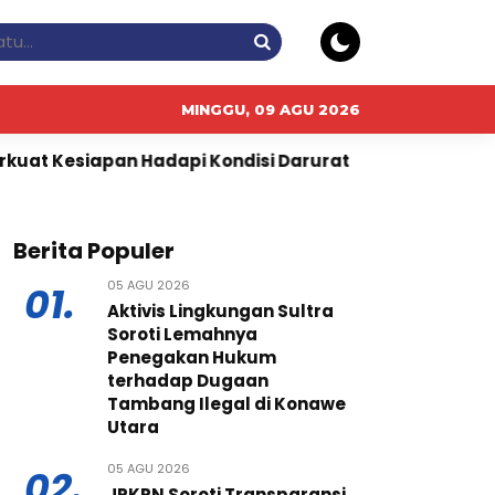
MINGGU, 09 AGU 2026
dapi Kondisi Darurat
BRI BO Sudirman Semanggi Had
Berita Populer
05 AGU 2026
01.
Aktivis Lingkungan Sultra
Soroti Lemahnya
Penegakan Hukum
terhadap Dugaan
Tambang Ilegal di Konawe
Utara
05 AGU 2026
02.
JPKPN Soroti Transparansi