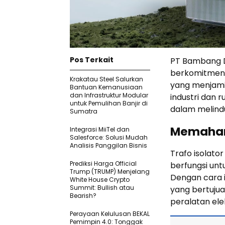
Pos Terkait
PT Bambang Dj
berkomitmen u
Krakatau Steel Salurkan
yang menjamin
Bantuan Kemanusiaan
dan Infrastruktur Modular
industri dan 
untuk Pemulihan Banjir di
dalam melindun
Sumatra
Memahami
Integrasi MiiTel dan
Salesforce: Solusi Mudah
Analisis Panggilan Bisnis
Trafo isolato
Prediksi Harga Official
berfungsi unt
Trump (TRUMP) Menjelang
Dengan cara i
White House Crypto
Summit: Bullish atau
yang bertuju
Bearish?
peralatan el
Perayaan Kelulusan BEKAL
Pemimpin 4.0: Tonggak