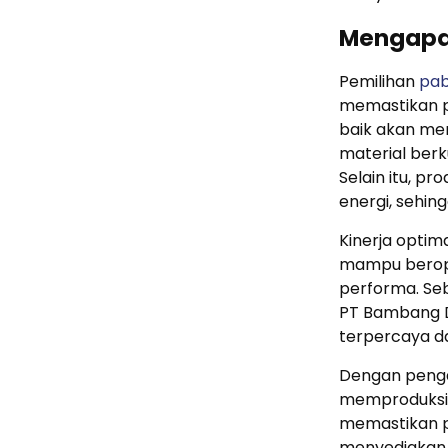
Mengapa 
Pemilihan
pab
memastikan p
baik akan me
material berk
Selain itu, pr
energi, sehin
Kinerja optim
mampu berope
performa. Se
PT Bambang Dj
terpercaya da
Dengan peng
memproduksi t
memastikan pr
menyediakan