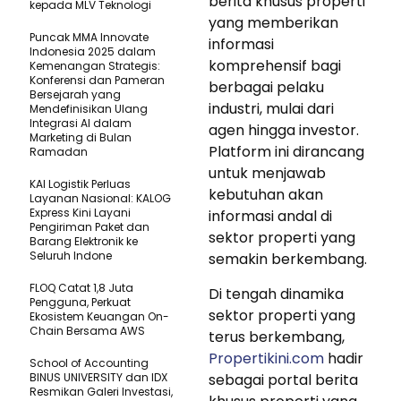
berita khusus properti
kepada MLV Teknologi
yang memberikan
Puncak MMA Innovate
informasi
Indonesia 2025 dalam
komprehensif bagi
Kemenangan Strategis:
Konferensi dan Pameran
berbagai pelaku
Bersejarah yang
industri, mulai dari
Mendefinisikan Ulang
Integrasi AI dalam
agen hingga investor.
Marketing di Bulan
Platform ini dirancang
Ramadan
untuk menjawab
KAI Logistik Perluas
kebutuhan akan
Layanan Nasional: KALOG
Express Kini Layani
informasi andal di
Pengiriman Paket dan
sektor properti yang
Barang Elektronik ke
Seluruh Indone
semakin berkembang.
FLOQ Catat 1,8 Juta
Di tengah dinamika
Pengguna, Perkuat
sektor properti yang
Ekosistem Keuangan On-
Chain Bersama AWS
terus berkembang,
Propertikini.com
hadir
School of Accounting
BINUS UNIVERSITY dan IDX
sebagai portal berita
Resmikan Galeri Investasi,