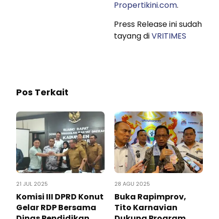
Propertikini.com
.
Press Release ini sudah
tayang di
VRITIMES
Pos Terkait
21 JUL 2025
28 AGU 2025
Komisi III DPRD Konut
Buka Rapimprov,
Gelar RDP Bersama
Tito Karnavian
Dinas Pendidikan
Dukung Program