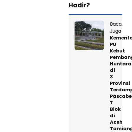
Hadir?
Baca
Juga
Kemente
PU
Kebut
Pemban
Huntara
di
3
Provinsi
Terdam
Pascabe
7
Blok
di
Aceh
Tamian