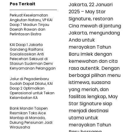
Pos Terkait
Jakarta, 22 Januari
2025 – May Star
Perkuat Keselamatan
Signature, restoran
Angkutan Nataru, VP KAI
Daop 7 Madiun Tinjau
Cina mewah di jantung
Daerah Rawan dan
Jakarta, mengundang
Perlintasan Ekstra
Anda untuk
KAI Daop 1 Jakarta
merayakan Tahun
Gandeng Railfans
Baru Imlek dengan
Sosialisasikan Anti
Pelecehan Seksual di
kemewahan dan cita
Stasiun Sudirman Demi
rasa autentik. Dengan
Kenyamanan Pelanggan
berbagai pilihan menu
Jalur di Pegadenbaru
istimewa, suasana
Sudah Dapat Dilalui, KAI
Daop 2 Optimalkan
yang meriah, dan
Operasional untuk Tekan
fasilitas lengkap, May
Kelambatan KA
Star Signature siap
Bank Mandiri Taspen
menjadi destinasi
Resmikan Toko Aice
utama untuk
Mantap di Manado,
Dukung Pensiunan Jadi
merayakan Tahun
Wirausaha
Baru bersama