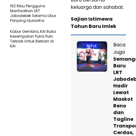
162 Ribu Pengguna
keluarga dan sahabat.
Manfaatkan LRT
Jabodebek Selama Libur
Sajian Istimewa
Panjang Iduladha
Tahun Baru Imlek
Kabar Gembira, KAI Buka
Kesempatan Putra Putri
Terbaik Untuk Berkarir di
Baca
KAI
Juga
Semang
Baru
LRT
Jabode
Hadir
Lewat
Maskot
Reno
dan
Tagline
Transpo
Cerdas,