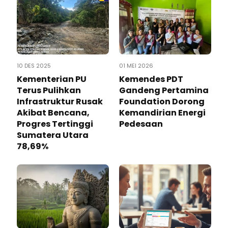
10 DES 2025
01 MEI 2026
Kementerian PU
Kemendes PDT
Terus Pulihkan
Gandeng Pertamina
Infrastruktur Rusak
Foundation Dorong
Akibat Bencana,
Kemandirian Energi
Progres Tertinggi
Pedesaan
Sumatera Utara
78,69%