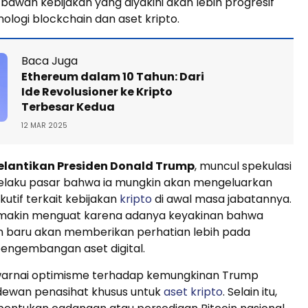
bawah kebijakan yang diyakini akan lebih progresif
ologi blockchain dan aset kripto.
Baca Juga
Ethereum dalam 10 Tahun: Dari
Ide Revolusioner ke Kripto
Terbesar Kedua
12 MAR 2025
elantikan Presiden Donald Trump
, muncul spekulasi
pelaku pasar bahwa ia mungkin akan mengeluarkan
kutif terkait kebijakan
kripto
di awal masa jabatannya.
emakin menguat karena adanya keyakinan bahwa
 baru akan memberikan perhatian lebih pada
pengembangan aset digital.
iwarnai optimisme terhadap kemungkinan Trump
ewan penasihat khusus untuk
aset kripto
. Selain itu,