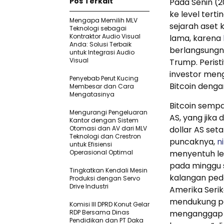
Pos Terkait
Pada Senin (
ke level tert
Mengapa Memilih MLV
sejarah aset 
Teknologi sebagai
Kontraktor Audio Visual
lama, karena
Anda: Solusi Terbaik
berlangsungny
untuk Integrasi Audio
Visual
Trump. Perist
investor men
Penyebab Perut Kucing
Bitcoin dengan
Membesar dan Cara
Mengatasinya
Bitcoin sempa
Mengurangi Pengeluaran
AS, yang jika
Kantor dengan Sistem
Otomasi dan AV dari MLV
dollar AS set
Teknologi dan Crestron
puncaknya,
ni
untuk Efisiensi
Operasional Optimal
menyentuh lev
pada minggu s
Tingkatkan Kendali Mesin
kalangan ped
Produksi dengan Servo
Drive Industri
Amerika Serik
mendukung per
Komisi III DPRD Konut Gelar
RDP Bersama Dinas
menganggap m
Pendidikan dan PT Daka