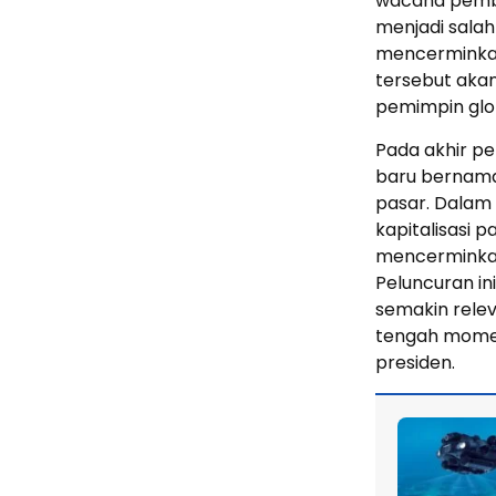
wacana pembe
menjadi salah
mencerminkan
tersebut aka
pemimpin glob
Pada akhir p
baru bernama 
pasar. Dalam 
kapitalisasi p
mencerminkan 
Peluncuran i
semakin rele
tengah moment
presiden.