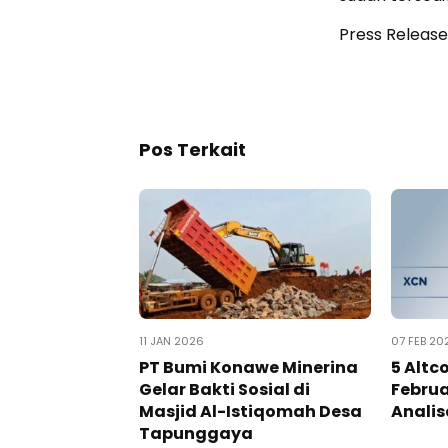
Press Release
Pos Terkait
11 JAN 2026
07 FEB 20
PT Bumi Konawe Minerina
5 Altc
Gelar Bakti Sosial di
Februa
Masjid Al-Istiqomah Desa
Anali
Tapunggaya