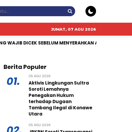
JUMAT, 07 AGU 2026
 SEBELUM MENYERAHKAN ASET
Anytime Fitness Asia 
Berita Populer
05 AGU 2026
01.
Aktivis Lingkungan Sultra
Soroti Lemahnya
Penegakan Hukum
terhadap Dugaan
Tambang Ilegal di Konawe
Utara
05 AGU 2026
02.
JPKPN Soroti Transparansi