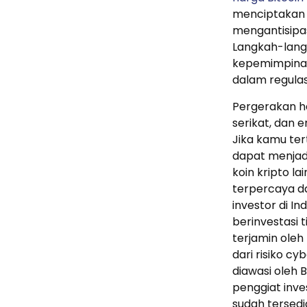
menciptakan s
mengantisipas
Langkah-langk
kepemimpina
dalam regulasi
Pergerakan ha
serikat, dan e
Jika kamu tert
dapat menjadi
koin kripto la
terpercaya da
investor di In
berinvestasi 
terjamin oleh
dari risiko c
diawasi oleh 
penggiat inve
sudah tersedi