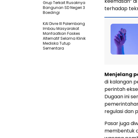
keemasan” di 
Grup Terkait Rusaknya
Bangunan SD Negeri 3
terhadap tekn
Boedingi
KAI Divre III Palembang
Imbau Masyarakat
Manfaatkan Faskes
Alternatif Selama Klinik
Mediska Tutup
Sementara
Menjelang p
di kalangan 
perintah ekse
Dugaan ini s
pemerintahan
regulasi dan 
Pasar juga d
membentuk d