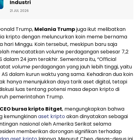
Industri
21 JUL 2026
Donald Trump,
Melania Trump
juga ikut melibatkan
unia kripto dengan meluncurkan koin meme bernama
a hari Minggu. Koin tersebut, meskipun baru saja
 telah mencatatkan volume perdagangan sebesar 7,2
AS dalam 24 jam terakhir. Sementara itu, “Official
atat
volume
perdagangan yang jauh lebih tinggi, yaitu
lar AS dalam kurun waktu yang sama. Kehadiran dua koin
idak hanya menunjukkan daya tarik aset digital, tetapi
iskusi luas tentang potensi masa depan kripto di
ruh pemerintahan Trump.
CEO bursa kripto Bitget
, mengungkapkan bahwa
ng kemungkinan
aset kripto
akan dinyatakan sebagai
tingan nasional oleh Amerika Serikat selama
residen memberikan dorongan signifikan terhadap
 dan aset kripto
lainnya. Menurut Chen, desas-desus ini