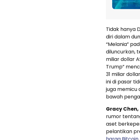
Tidak hanya 
diri dalam d
“Melania” pad
diluncurkan,
miliar dollar 
Trump” menc
31 miliar dol
ini di pasar t
juga memicu d
bawah penga
Gracy Chen, 
rumor tenta
aset berkepen
pelantikan p
harga Bitcoin