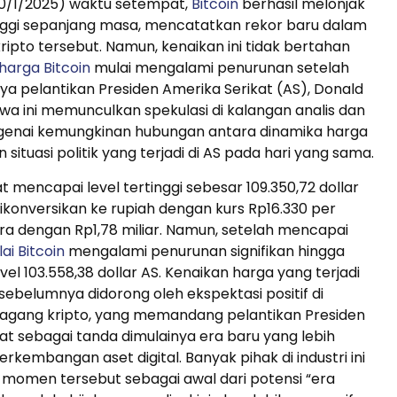
20/1/2025) waktu setempat,
Bitcoin
berhasil melonjak
inggi sepanjang masa, mencatatkan rekor baru dalam
kripto tersebut. Namun, kenaikan ini tidak bertahan
harga Bitcoin
mulai mengalami penurunan setelah
a pelantikan Presiden Amerika Serikat (AS), Donald
iwa ini memunculkan spekulasi di kalangan analis dan
genai kemungkinan hubungan antara dinamika harga
 situasi politik yang terjadi di AS pada hari yang sama.
t mencapai level tertinggi sebesar 109.350,72 dollar
 dikonversikan ke rupiah dengan kurs Rp16.330 per
ara dengan Rp1,78 miliar. Namun, setelah mencapai
lai Bitcoin
mengalami penurunan signifikan hingga
el 103.558,38 dollar AS. Kenaikan harga yang terjadi
ebelumnya didorong oleh ekspektasi positif di
agang kripto, yang memandang pelantikan Presiden
at sebagai tanda dimulainya era baru yang lebih
kembangan aset digital. Banyak pihak di industri ini
omen tersebut sebagai awal dari potensi “era