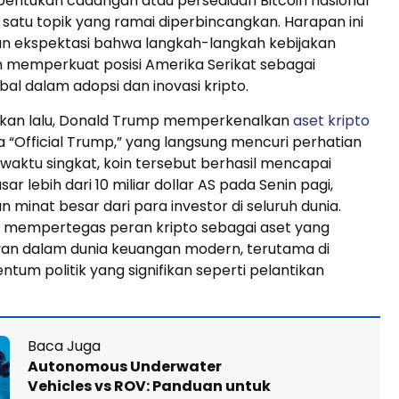
ntukan cadangan atau persediaan Bitcoin nasional
 satu topik yang ramai diperbincangkan. Harapan ini
 ekspektasi bahwa langkah-langkah kebijakan
n memperkuat posisi Amerika Serikat sebagai
al dalam adopsi dan inovasi kripto.
ekan lalu, Donald Trump memperkenalkan
aset kripto
“Official Trump,” yang langsung mencuri perhatian
waktu singkat, koin tersebut berhasil mencapai
asar lebih dari 10 miliar dollar AS pada Senin pagi,
minat besar dari para investor di seluruh dunia.
ni mempertegas peran kripto sebagai aset yang
van dalam dunia keuangan modern, terutama di
um politik yang signifikan seperti pelantikan
Baca Juga
Autonomous Underwater
Vehicles vs ROV: Panduan untuk