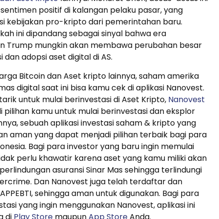
entimen positif di kalangan pelaku pasar, yang
i kebijakan pro-kripto dari pemerintahan baru.
ah ini dipandang sebagai sinyal bahwa era
n Trump mungkin akan membawa perubahan besar
 dan adopsi aset digital di AS.
rga Bitcoin dan Aset kripto lainnya, saham amerika
mas digital saat ini bisa kamu cek di aplikasi Nanovest.
arik untuk mulai berinvestasi di Aset Kripto,
Nanovest
 pilihan kamu untuk mulai berinvestasi dan eksplor
innya, sebuah aplikasi investasi saham & kripto yang
n aman yang dapat menjadi pilihan terbaik bagi para
donesia. Bagi para investor yang baru ingin memulai
tidak perlu khawatir karena aset yang kamu miliki akan
 perlindungan asuransi Sinar Mas sehingga terlindungi
ybercrime. Dan Nanovest juga telah terdaftar dan
BAPPEBTI, sehingga aman untuk digunakan. Bagi para
stasi yang ingin menggunakan Nanovest, aplikasi ini
a di
Play Store
maupun
App Store
Anda.