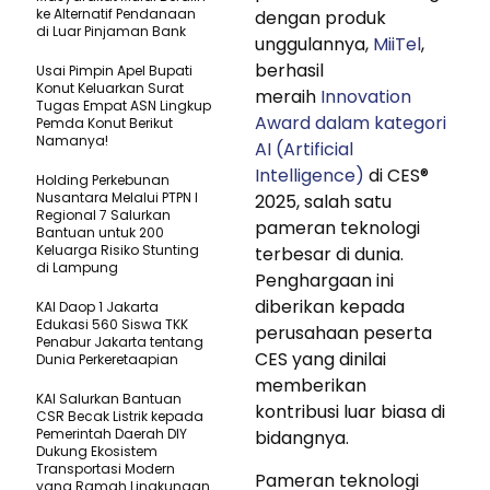
ke Alternatif Pendanaan
dengan produk
di Luar Pinjaman Bank
unggulannya,
MiiTel
,
berhasil
Usai Pimpin Apel Bupati
Konut Keluarkan Surat
meraih
Innovation
Tugas Empat ASN Lingkup
Award dalam kategori
Pemda Konut Berikut
Namanya!
AI (Artificial
Intelligence)
di CES®
Holding Perkebunan
Nusantara Melalui PTPN I
2025, salah satu
Regional 7 Salurkan
pameran teknologi
Bantuan untuk 200
Keluarga Risiko Stunting
terbesar di dunia.
di Lampung
Penghargaan ini
diberikan kepada
KAI Daop 1 Jakarta
Edukasi 560 Siswa TKK
perusahaan peserta
Penabur Jakarta tentang
CES yang dinilai
Dunia Perkeretaapian
memberikan
KAI Salurkan Bantuan
kontribusi luar biasa di
CSR Becak Listrik kepada
Pemerintah Daerah DIY
bidangnya.
Dukung Ekosistem
Transportasi Modern
Pameran teknologi
yang Ramah Lingkungan