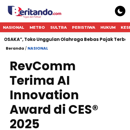
NASIONAL
METRO
SULTRA
PERISTIWA
HUKUM
KES
, Toko Unggulan Olahraga Bebas Pajak Terbesar di Jep
Beranda
/
NASIONAL
RevComm
Terima AI
Innovation
Award di CES®
2025