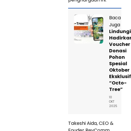
Baca
Juga
Lindung
Hadirka
Voucher
Donasi
Pohon
Spesial
Oktober
Eksklusif
“Octo-
Tree”
10
OKT
2025
Takeshi Aida, CEO &
Fouder RevComm