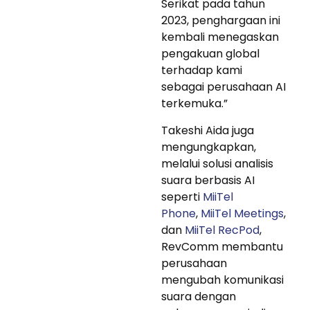
Serikat pada tahun
2023, penghargaan ini
kembali menegaskan
pengakuan global
terhadap kami
sebagai perusahaan AI
terkemuka.”
Takeshi Aida juga
mengungkapkan,
melalui solusi analisis
suara berbasis AI
seperti
MiiTel
Phone
,
MiiTel Meetings
,
dan
MiiTel RecPod
,
RevComm membantu
perusahaan
mengubah komunikasi
suara dengan