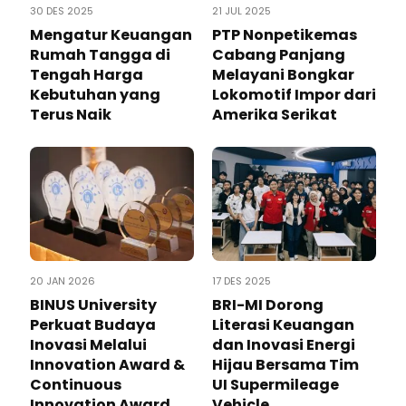
30 DES 2025
21 JUL 2025
Mengatur Keuangan
PTP Nonpetikemas
Rumah Tangga di
Cabang Panjang
Tengah Harga
Melayani Bongkar
Kebutuhan yang
Lokomotif Impor dari
Terus Naik
Amerika Serikat
20 JAN 2026
17 DES 2025
BINUS University
BRI-MI Dorong
Perkuat Budaya
Literasi Keuangan
Inovasi Melalui
dan Inovasi Energi
Innovation Award &
Hijau Bersama Tim
Continuous
UI Supermileage
Innovation Award
Vehicle