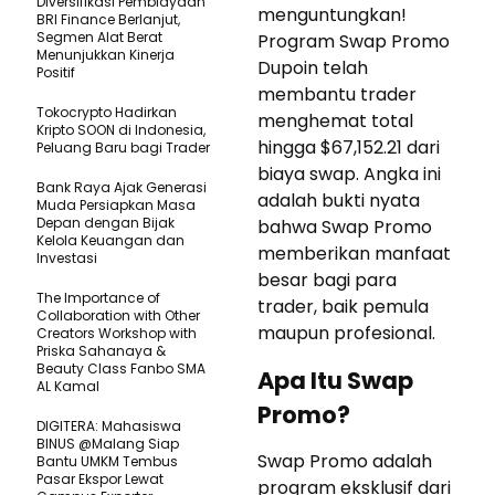
Diversifikasi Pembiayaan
menguntungkan!
BRI Finance Berlanjut,
Segmen Alat Berat
Program Swap Promo
Menunjukkan Kinerja
Dupoin telah
Positif
membantu trader
Tokocrypto Hadirkan
menghemat total
Kripto SOON di Indonesia,
hingga $67,152.21 dari
Peluang Baru bagi Trader
biaya swap. Angka ini
Bank Raya Ajak Generasi
adalah bukti nyata
Muda Persiapkan Masa
Depan dengan Bijak
bahwa Swap Promo
Kelola Keuangan dan
memberikan manfaat
Investasi
besar bagi para
The Importance of
trader, baik pemula
Collaboration with Other
maupun profesional.
Creators Workshop with
Priska Sahanaya &
Beauty Class Fanbo SMA
Apa Itu Swap
AL Kamal
Promo?
DIGITERA: Mahasiswa
BINUS @Malang Siap
Swap Promo adalah
Bantu UMKM Tembus
Pasar Ekspor Lewat
program eksklusif dari