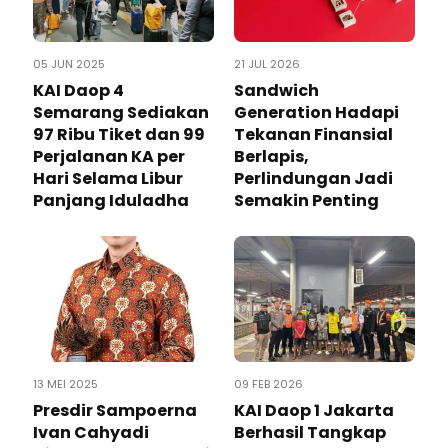
05 JUN 2025
21 JUL 2026
KAI Daop 4
Sandwich
Semarang Sediakan
Generation Hadapi
97 Ribu Tiket dan 99
Tekanan Finansial
Perjalanan KA per
Berlapis,
Hari Selama Libur
Perlindungan Jadi
Panjang Iduladha
Semakin Penting
13 MEI 2025
09 FEB 2026
Presdir Sampoerna
KAI Daop 1 Jakarta
Ivan Cahyadi
Berhasil Tangkap