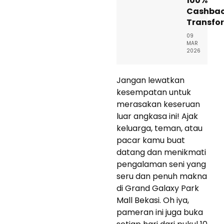
100%
Cashba
Transfo
09
MAR
2026
Jangan lewatkan
kesempatan untuk
merasakan keseruan
luar angkasa ini! Ajak
keluarga, teman, atau
pacar kamu buat
datang dan menikmati
pengalaman seni yang
seru dan penuh makna
di Grand Galaxy Park
Mall Bekasi. Oh iya,
pameran ini juga buka