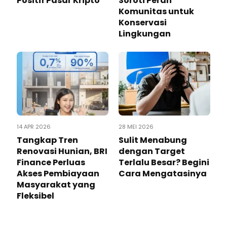
Positif Pasar Kripto
Soroti Peran
Komunitas untuk
Konservasi
Lingkungan
14 APR 2026
28 MEI 2026
Tangkap Tren
Sulit Menabung
Renovasi Hunian, BRI
dengan Target
Finance Perluas
Terlalu Besar? Begini
Akses Pembiayaan
Cara Mengatasinya
Masyarakat yang
Fleksibel