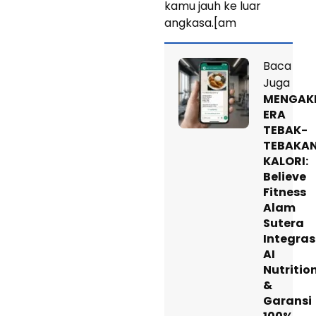
kamu jauh ke luar
angkasa.[am
Baca
Juga
MENGAKH
ERA
TEBAK-
TEBAKA
KALORI:
Believe
Fitness
Alam
Sutera
Integras
AI
Nutrition
&
Garansi