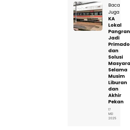
Baca
Juga
KA
Lokal
Pangra
Jadi
Primad
dan
Solusi
Masyara
Selama
Musim
Liburan
dan
Akhir
Pekan
17
MEI
2025