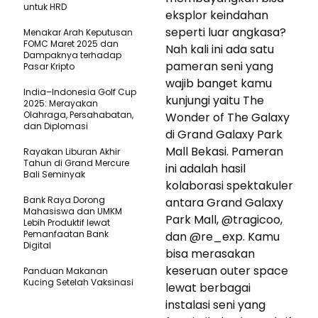
untuk HRD
eksplor keindahan
seperti luar angkasa?
Menakar Arah Keputusan
FOMC Maret 2025 dan
Nah kali ini ada satu
Dampaknya terhadap
pameran seni yang
Pasar Kripto
wajib banget kamu
India–Indonesia Golf Cup
kunjungi yaitu The
2025: Merayakan
Olahraga, Persahabatan,
Wonder of The Galaxy
dan Diplomasi
di Grand Galaxy Park
Mall Bekasi. Pameran
Rayakan Liburan Akhir
Tahun di Grand Mercure
ini adalah hasil
Bali Seminyak
kolaborasi spektakuler
Bank Raya Dorong
antara Grand Galaxy
Mahasiswa dan UMKM
Park Mall, @tragicoo,
Lebih Produktif lewat
Pemanfaatan Bank
dan @re_exp. Kamu
Digital
bisa merasakan
keseruan outer space
Panduan Makanan
Kucing Setelah Vaksinasi
lewat berbagai
instalasi seni yang