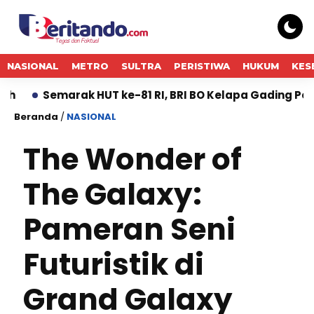
NASIONAL
METRO
SULTRA
PERISTIWA
HUKUM
KES
arak HUT ke-81 RI, BRI BO Kelapa Gading Percantik Ka
Beranda
/
NASIONAL
The Wonder of
The Galaxy:
Pameran Seni
Futuristik di
Grand Galaxy