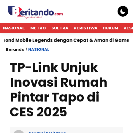
NASIONAL
METRO
SULTRA
PERISTIWA
HUKUM
KES
le Legends dengan Cepat & Aman di Gamezi
Maujua
Beranda
/
NASIONAL
TP-Link Unjuk
Inovasi Rumah
Pintar Tapo di
CES 2025