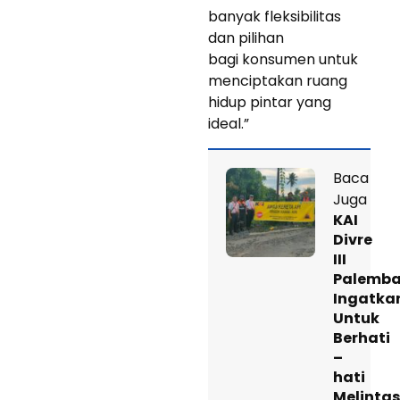
banyak fleksibilitas
dan pilihan
bagi konsumen untuk
menciptakan ruang
hidup pintar yang
ideal.”
Baca
Juga
KAI
Divre
III
Palemb
Ingatka
Untuk
Berhati
–
hati
Melintas