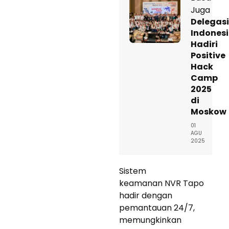
Juga
Delegasi
Indones
Hadiri
Positive
Hack
Camp
2025
di
Moskow
01
AGU
2025
Sistem
keamanan NVR Tapo
hadir dengan
pemantauan 24/7,
memungkinkan