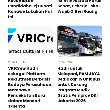
Kecamatan
Iklim Investasi Harus
Pondidaha, Pj Bupati
Sehat, Pekerja Lokal
Konawe Lakukan Hal
Wajib DiBeri Ruang
Ini
23 MEI 2025
17 MAR 2026
VRICrew Hadir
Hadir untuk
sebagai Platform
Melayani, PAM JAYA
Rekrutmen Berbasis
Sediakan 15 Unit Bus
Budaya Perusahaan,
untuk Dukung
Membawa
Program Mudik
Pendekatan Baru
Gratis Pemprov DKI
dalam Mencari
Jakarta 2026
Talenta