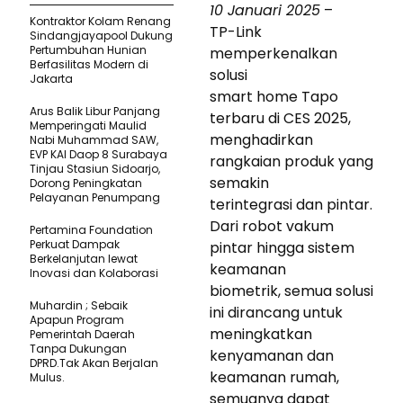
10 Januari 2025
–
Kontraktor Kolam Renang
TP-Link
Sindangjayapool Dukung
Pertumbuhan Hunian
memperkenalkan
Berfasilitas Modern di
solusi
Jakarta
smart home Tapo
Arus Balik Libur Panjang
terbaru di CES 2025,
Memperingati Maulid
menghadirkan
Nabi Muhammad SAW,
EVP KAI Daop 8 Surabaya
rangkaian produk yang
Tinjau Stasiun Sidoarjo,
semakin
Dorong Peningkatan
Pelayanan Penumpang
terintegrasi dan pintar.
Dari robot vakum
Pertamina Foundation
Perkuat Dampak
pintar hingga sistem
Berkelanjutan lewat
keamanan
Inovasi dan Kolaborasi
biometrik, semua solusi
Muhardin ; Sebaik
ini dirancang untuk
Apapun Program
meningkatkan
Pemerintah Daerah
Tanpa Dukungan
kenyamanan dan
DPRD.Tak Akan Berjalan
keamanan rumah,
Mulus.
semuanya dapat