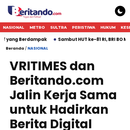
NASIONAL
METRO
SULTRA
PERISTIWA
HUKUM
KES
ang Berdampak
Sambut HUT ke-81 RI, BRI BO Mangga
Beranda
/
NASIONAL
VRITIMES dan
Beritando.com
Jalin Kerja Sama
untuk Hadirkan
Berita Digital