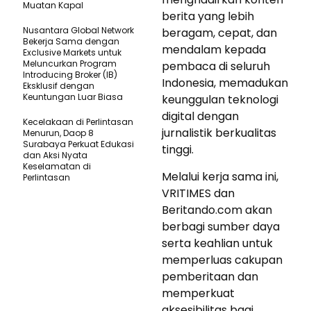
Muatan Kapal
berita yang lebih
Nusantara Global Network
beragam, cepat, dan
Bekerja Sama dengan
mendalam kepada
Exclusive Markets untuk
Meluncurkan Program
pembaca di seluruh
Introducing Broker (IB)
Indonesia, memadukan
Eksklusif dengan
Keuntungan Luar Biasa
keunggulan teknologi
digital dengan
Kecelakaan di Perlintasan
jurnalistik berkualitas
Menurun, Daop 8
Surabaya Perkuat Edukasi
tinggi.
dan Aksi Nyata
Keselamatan di
Melalui kerja sama ini,
Perlintasan
VRITIMES dan
Beritando.com akan
berbagi sumber daya
serta keahlian untuk
memperluas cakupan
pemberitaan dan
memperkuat
aksesibilitas bagi