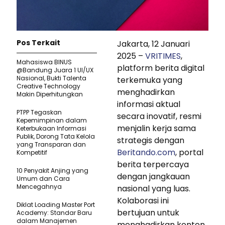
Pos Terkait
Jakarta, 12 Januari
2025 –
VRITIMES
,
Mahasiswa BINUS
platform berita digital
@Bandung Juara 1 UI/UX
Nasional, Bukti Talenta
terkemuka yang
Creative Technology
menghadirkan
Makin Diperhitungkan
informasi aktual
PTPP Tegaskan
secara inovatif, resmi
Kepemimpinan dalam
menjalin kerja sama
Keterbukaan Informasi
Publik, Dorong Tata Kelola
strategis dengan
yang Transparan dan
Beritando.com
, portal
Kompetitif
berita terpercaya
10 Penyakit Anjing yang
dengan jangkauan
Umum dan Cara
Mencegahnya
nasional yang luas.
Kolaborasi ini
Diklat Loading Master Port
bertujuan untuk
Academy: Standar Baru
dalam Manajemen
menghadirkan konten