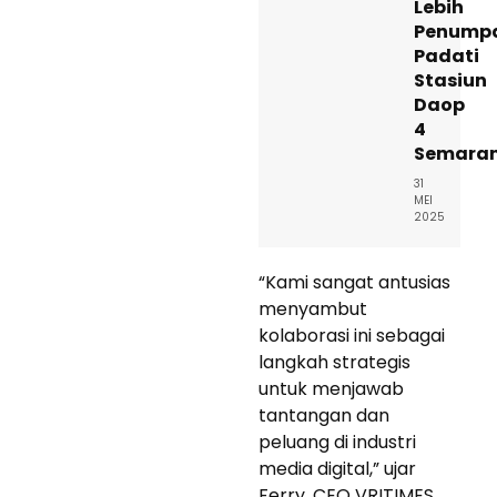
Lebih
Penump
Padati
Stasiun
Daop
4
Semara
31
MEI
2025
“Kami sangat antusias
menyambut
kolaborasi ini sebagai
langkah strategis
untuk menjawab
tantangan dan
peluang di industri
media digital,” ujar
Ferry, CEO VRITIMES.