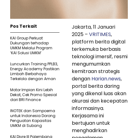
Pos Terkait
Jakarta, 11 Januari
2025 –
VRITIMES
,
KAI Group Perkuat
platform berita digital
Dukungan terhadap
UMKM Melalui Program
terkemuka berbasis
‘KAI Solusi UMKM’
teknologi imersif, resmi
mengumumkan
Luncurkan Training PPLB3,
Energy Academy Pastikan
kemitraan strategis
Limbah Berbahaya
dengan
Harian.news
,
Terkelola dengan Aman
portal berita daring
Motor Impian Kini Lebih
yang dikenal luas akan
Dekat, Cek Promo Spesial
dari BRI Finance
akurasi dan kecepatan
informasinya.
INOTEK dan Sampoerna
Kerjasama ini
untuk Indonesia Dorong
Penguatan Kapasitas
bertujuan untuk
UMKM di Subang
menghadirkan
KAI Divre III Palembang
pengalaman