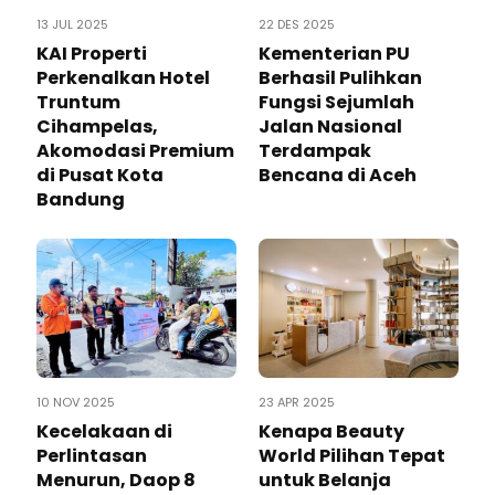
13 JUL 2025
22 DES 2025
KAI Properti
Kementerian PU
Perkenalkan Hotel
Berhasil Pulihkan
Truntum
Fungsi Sejumlah
Cihampelas,
Jalan Nasional
Akomodasi Premium
Terdampak
di Pusat Kota
Bencana di Aceh
Bandung
10 NOV 2025
23 APR 2025
Kecelakaan di
Kenapa Beauty
Perlintasan
World Pilihan Tepat
Menurun, Daop 8
untuk Belanja