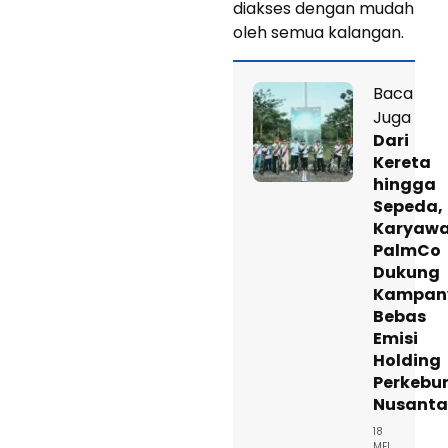
diakses dengan mudah
oleh semua kalangan.
Baca
Juga
Dari
Kereta
hingga
Sepeda,
Karyaw
PalmCo
Dukung
Kampan
Bebas
Emisi
Holding
Perkebu
Nusanta
18
MEI