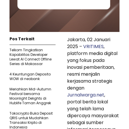
Pos Terkait
Jakarta, 02 Januari
2025 –
VRITIMES
,
Telkom Tingkatkan
platform media digital
Kapabilitas Developer
Lewat AI Connect Offline
yang fokus pada
Series di Makassar
inovasi pemberitaan,
resmi menjalin
4 Keuntungan Deposito
WOW di neobank
kerjasama strategis
dengan
Meriahkan Mid-Autumn
Festival bersama
Jurnalwarga.net
,
Moonlight Delights di
portal berita lokal
Hublife Taman Anggrek
yang telah lama
Tokocrypto Buka Deposit
dipercaya masyarakat
QRIS untuk Mudahkan
sebagai sumber
Transaksi Kripto di
Indonesia