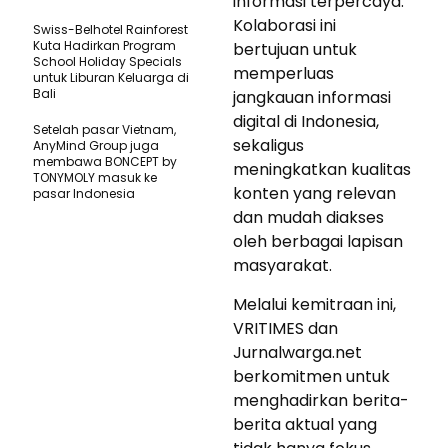
informasi terpercaya.
Kolaborasi ini
Swiss-Belhotel Rainforest
Kuta Hadirkan Program
bertujuan untuk
School Holiday Specials
memperluas
untuk Liburan Keluarga di
Bali
jangkauan informasi
digital di Indonesia,
Setelah pasar Vietnam,
sekaligus
AnyMind Group juga
membawa BONCEPT by
meningkatkan kualitas
TONYMOLY masuk ke
konten yang relevan
pasar Indonesia
dan mudah diakses
oleh berbagai lapisan
masyarakat.
Melalui kemitraan ini,
VRITIMES dan
Jurnalwarga.net
berkomitmen untuk
menghadirkan berita-
berita aktual yang