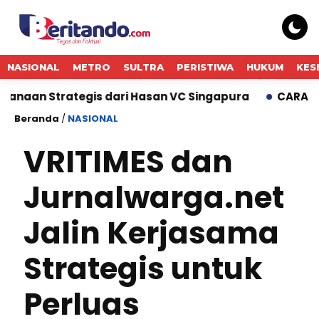
NASIONAL
METRO
SULTRA
PERISTIWA
HUKUM
KES
n Strategis dari Hasan VC Singapura
CARA GADAI B
Beranda
/
NASIONAL
VRITIMES dan
Jurnalwarga.net
Jalin Kerjasama
Strategis untuk
Perluas