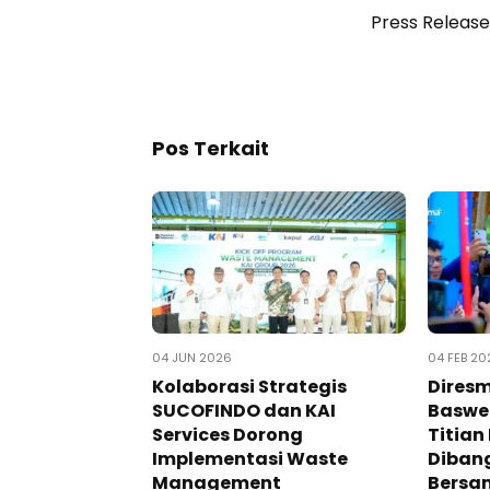
Press Release
Pos Terkait
04 JUN 2026
04 FEB 20
Kolaborasi Strategis
Diresm
SUCOFINDO dan KAI
Baswe
Services Dorong
Titian
Implementasi Waste
Diban
Management
Bersa