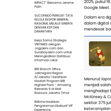
2025, pukul 1
IMPACT” Bersama Jerome
Polin
Google Meet.
SUCOFINDO PERKUAT TATA
Dalam era di
KELOLA EKSPOR MINERAL
dalam digital
NASIONAL MELALUI SINERGI
DENGAN KSP DAN
mendesak bagi
DANANTARA
Kerja Sama Strategis
VRITIMES dengan
Jogjakini.com dan
Surabayakini.com untuk
Meningkatkan Distribusi
Informasi Lokal
BRI Branch Office
Jatinegara Region
6/Jakarta 1 Serahkan
Menurut lapor
Hadiah Program BRI
menjadi sala
Highest Point – Amazing
Rewards 9 di Mall
menghadapi ta
Bassura Jakarta Timur
McKinsey & C
Bittime Hadirkan
sekitar 375 j
Pengalaman Eksklusif VIP
keterampilan 
Experience,