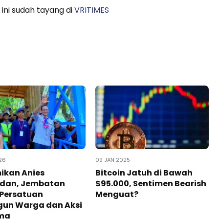
 ini sudah tayang di
VRITIMES
26
09 JAN 2025
ikan Anies
Bitcoin Jatuh di Bawah
dan, Jembatan
$95.000, Sentimen Bearish
 Persatuan
Menguat?
gun Warga dan Aksi
ma