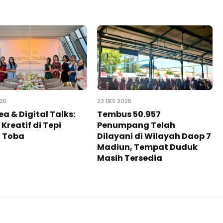
025
23 DES 2025
ea & Digital Talks:
Tembus 50.957
Kreatif di Tepi
Penumpang Telah
 Toba
Dilayani di Wilayah Daop 7
Madiun, Tempat Duduk
Masih Tersedia