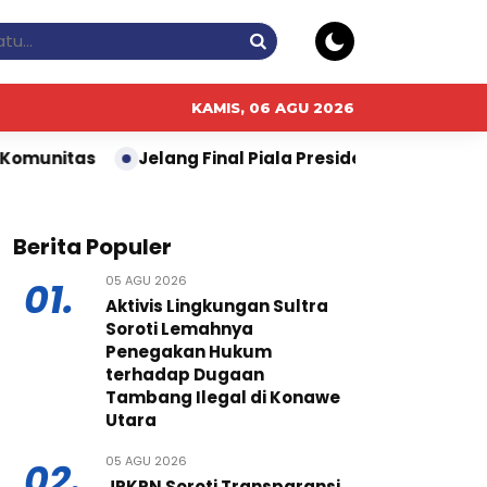
KAMIS, 06 AGU 2026
Jelang Final Piala Presiden 2026, KAI Daop 2 Bandu
Berita Populer
05 AGU 2026
01.
Aktivis Lingkungan Sultra
Soroti Lemahnya
Penegakan Hukum
terhadap Dugaan
Tambang Ilegal di Konawe
Utara
05 AGU 2026
02.
JPKPN Soroti Transparansi