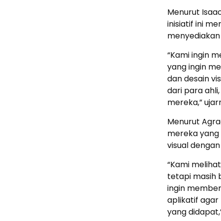
Menurut Isaa
inisiatif ini
menyediakan a
“Kami ingin m
yang ingin me
dan desain vis
dari para ahl
mereka,” ujar
Menurut Agrada
mereka yang 
visual dengan 
“Kami melihat 
tetapi masih b
ingin member
aplikatif aga
yang didapat,”