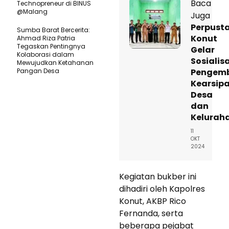
Baca
Technopreneur di BINUS
@Malang
Juga
Perpust
Sumba Barat Bercerita:
Konut
Ahmad Riza Patria
Tegaskan Pentingnya
Gelar
Kolaborasi dalam
Sosialis
Mewujudkan Ketahanan
Pangan Desa
Pengem
Kearsip
Desa
dan
Kelurah
11
OKT
2024
Kegiatan bukber ini
dihadiri oleh Kapolres
Konut, AKBP Rico
Fernanda, serta
beberapa pejabat