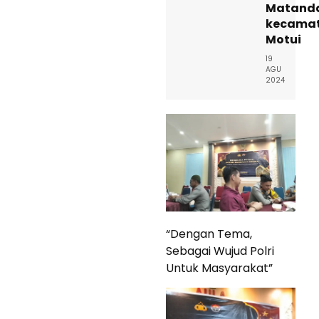
Matand
kecama
Motui
19
AGU
2024
“Dengan Tema,
Sebagai Wujud Polri
Untuk Masyarakat”