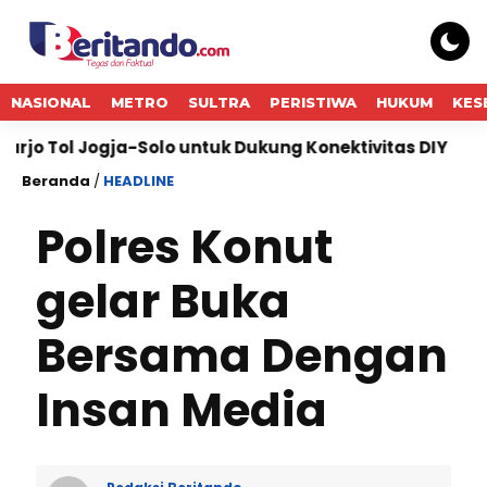
NASIONAL
METRO
SULTRA
PERISTIWA
HUKUM
KES
gja-Solo untuk Dukung Konektivitas DIY
Bukti Kom
Beranda
/
HEADLINE
Polres Konut
gelar Buka
Bersama Dengan
Insan Media