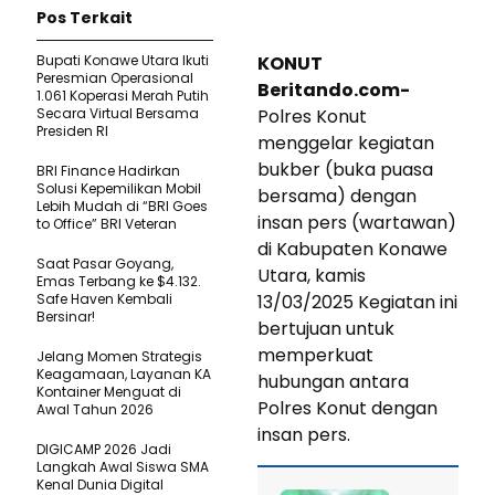
Pos Terkait
Bupati Konawe Utara Ikuti
KONUT
Peresmian Operasional
Beritando.com-
1.061 Koperasi Merah Putih
Secara Virtual Bersama
Polres Konut
Presiden RI
menggelar kegiatan
bukber (buka puasa
BRI Finance Hadirkan
Solusi Kepemilikan Mobil
bersama) dengan
Lebih Mudah di “BRI Goes
insan pers (wartawan)
to Office” BRI Veteran
di Kabupaten Konawe
Saat Pasar Goyang,
Utara, kamis
Emas Terbang ke $4.132.
Safe Haven Kembali
13/03/2025 Kegiatan ini
Bersinar!
bertujuan untuk
memperkuat
Jelang Momen Strategis
Keagamaan, Layanan KA
hubungan antara
Kontainer Menguat di
Polres Konut dengan
Awal Tahun 2026
insan pers.
DIGICAMP 2026 Jadi
Langkah Awal Siswa SMA
Kenal Dunia Digital