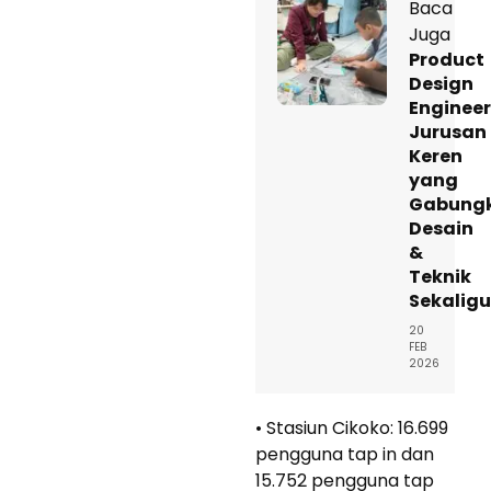
Baca
Juga
Product
Design
Engineer
Jurusan
Keren
yang
Gabung
Desain
&
Teknik
Sekaligu
20
FEB
2026
• Stasiun Cikoko: 16.699
pengguna tap in dan
15.752 pengguna tap