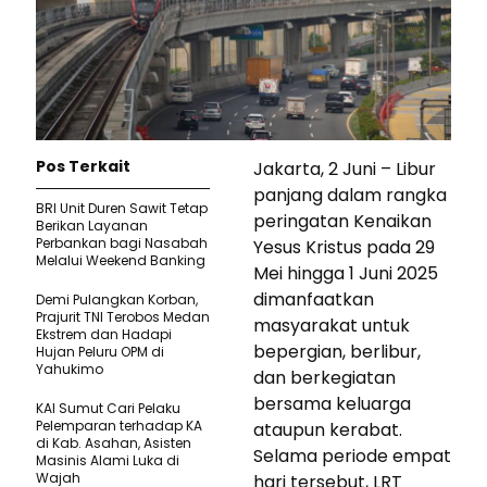
Pos Terkait
Jakarta, 2 Juni – Libur
panjang dalam rangka
BRI Unit Duren Sawit Tetap
peringatan Kenaikan
Berikan Layanan
Perbankan bagi Nasabah
Yesus Kristus pada 29
Melalui Weekend Banking
Mei hingga 1 Juni 2025
dimanfaatkan
Demi Pulangkan Korban,
Prajurit TNI Terobos Medan
masyarakat untuk
Ekstrem dan Hadapi
bepergian, berlibur,
Hujan Peluru OPM di
Yahukimo
dan berkegiatan
bersama keluarga
KAI Sumut Cari Pelaku
Pelemparan terhadap KA
ataupun kerabat.
di Kab. Asahan, Asisten
Selama periode empat
Masinis Alami Luka di
Wajah
hari tersebut, LRT