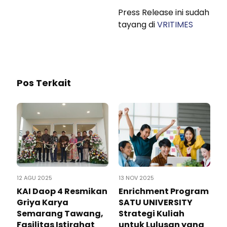
Press Release ini sudah
tayang di
VRITIMES
Pos Terkait
12 AGU 2025
13 NOV 2025
KAI Daop 4 Resmikan
Enrichment Program
Griya Karya
SATU UNIVERSITY
Semarang Tawang,
Strategi Kuliah
Fasilitas Istirahat
untuk Lulusan yang