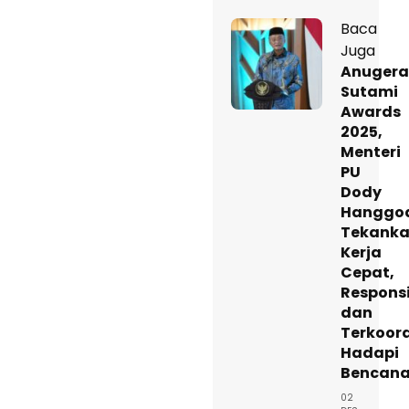
Baca
Juga
Anuger
Sutami
Awards
2025,
Menteri
PU
Dody
Hanggo
Tekank
Kerja
Cepat,
Responsi
dan
Terkoord
Hadapi
Bencan
02