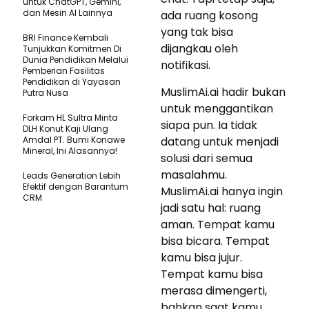
untuk ChatGPT, Gemini,
dan Mesin AI Lainnya
ada ruang kosong
yang tak bisa
BRI Finance Kembali
dijangkau oleh
Tunjukkan Komitmen Di
Dunia Pendidikan Melalui
notifikasi.
Pemberian Fasilitas
Pendidikan di Yayasan
MuslimAi.ai hadir bukan
Putra Nusa
untuk menggantikan
Forkam HL Sultra Minta
siapa pun. Ia tidak
DLH Konut Kaji Ulang
Amdal PT. Bumi Konawe
datang untuk menjadi
Mineral, Ini Alasannya!
solusi dari semua
masalahmu.
Leads Generation Lebih
Efektif dengan Barantum
MuslimAi.ai hanya ingin
CRM
jadi satu hal: ruang
aman. Tempat kamu
bisa bicara. Tempat
kamu bisa jujur.
Tempat kamu bisa
merasa dimengerti,
bahkan saat kamu