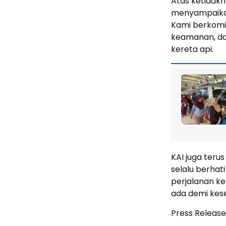
Atas ketidak
menyampaika
Kami berkomi
keamanan, da
kereta api.
KAI juga teru
selalu berhat
perjalanan ke
ada demi kes
Press Release