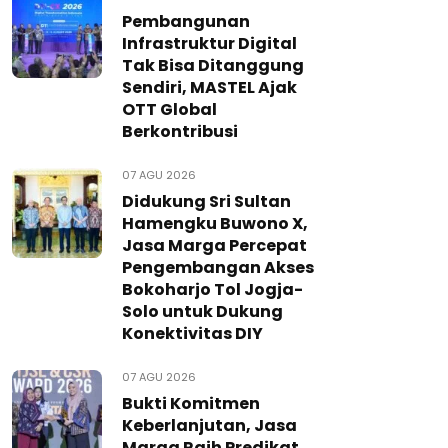
Pembangunan
Infrastruktur Digital
Tak Bisa Ditanggung
Sendiri, MASTEL Ajak
OTT Global
Berkontribusi
07 AGU 2026
Didukung Sri Sultan
Hamengku Buwono X,
Jasa Marga Percepat
Pengembangan Akses
Bokoharjo Tol Jogja-
Solo untuk Dukung
Konektivitas DIY
07 AGU 2026
Bukti Komitmen
Keberlanjutan, Jasa
Marga Raih Predikat