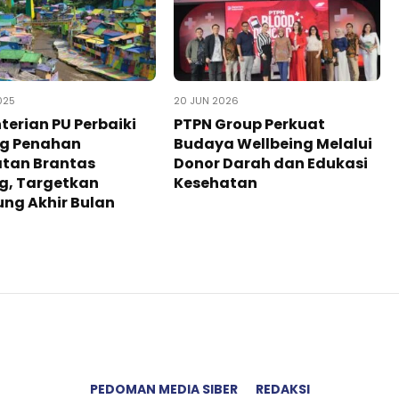
025
20 JUN 2026
erian PU Perbaiki
PTPN Group Perkuat
ng Penahan
Budaya Wellbeing Melalui
tan Brantas
Donor Darah dan Edukasi
g, Targetkan
Kesehatan
ng Akhir Bulan
PEDOMAN MEDIA SIBER
REDAKSI