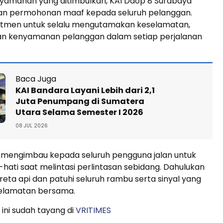
nyamanan yang ditimbulkan, KAI Daop 8 Surabaya
n permohonan maaf kepada seluruh pelanggan.
tmen untuk selalu mengutamakan keselamatan,
n kenyamanan pelanggan dalam setiap perjalanan
Baca Juga
KAI Bandara Layani Lebih dari 2,1
Juta Penumpang di Sumatera
Utara Selama Semester I 2026
08 JUL 2026
s mengimbau kepada seluruh pengguna jalan untuk
i-hati saat melintasi perlintasan sebidang. Dahulukan
reta api dan patuhi seluruh rambu serta sinyal yang
elamatan bersama.
 ini sudah tayang di
VRITIMES