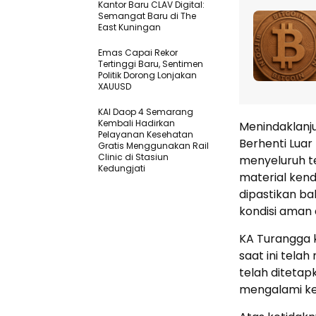
Kantor Baru CLAV Digital:
Semangat Baru di The
East Kuningan
Emas Capai Rekor
Tertinggi Baru, Sentimen
Politik Dorong Lonjakan
XAUUSD
KAI Daop 4 Semarang
Kembali Hadirkan
Menindaklanj
Pelayanan Kesehatan
Berhenti Luar
Gratis Menggunakan Rail
Clinic di Stasiun
menyeluruh te
Kedungjati
material kend
dipastikan ba
kondisi aman 
KA Turangga 
saat ini tela
telah ditetapk
mengalami ke