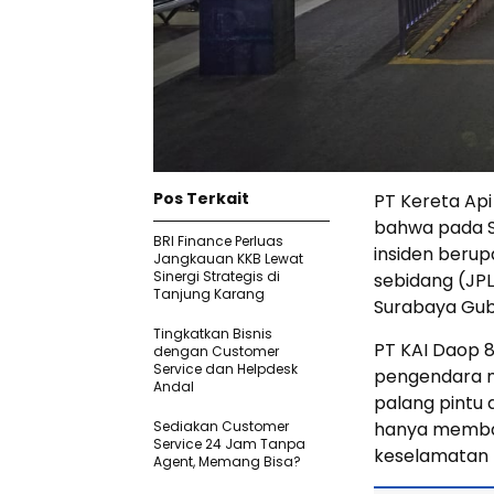
Pos Terkait
PT Kereta Ap
bahwa pada S
BRI Finance Perluas
insiden berup
Jangkauan KKB Lewat
Sinergi Strategis di
sebidang (JPL
Tanjung Karang
Surabaya Gu
Tingkatkan Bisnis
PT KAI Daop 
dengan Customer
Service dan Helpdesk
pengendara m
Andal
palang pintu 
Sediakan Customer
hanya membah
Service 24 Jam Tanpa
keselamatan 
Agent, Memang Bisa?