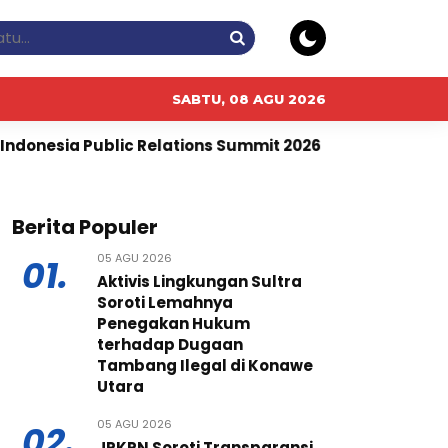
SABTU, 08 AGU 2026
Relations Summit 2026
Pembangunan Infrastruktur D
Berita Populer
05 AGU 2026
01.
Aktivis Lingkungan Sultra
Soroti Lemahnya
Penegakan Hukum
terhadap Dugaan
Tambang Ilegal di Konawe
Utara
05 AGU 2026
02.
JPKPN Soroti Transparansi