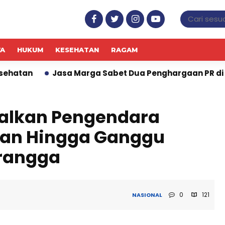
WA
HUKUM
KESEHATAN
RAGAM
 Marga Sabet Dua Penghargaan PR di Indonesia Public 
salkan Pengendara
san Hingga Ganggu
urangga
0
121
NASIONAL