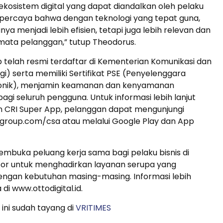
osistem digital yang dapat diandalkan oleh pelaku
i percaya bahwa dengan teknologi yang tepat guna,
anya menjadi lebih efisien, tetapi juga lebih relevan dan
 mata pelanggan,” tutup Theodorus.
 telah resmi terdaftar di Kementerian Komunikasi dan
gi) serta memiliki Sertifikat PSE (Penyelenggara
ronik), menjamin keamanan dan kenyamanan
bagi seluruh pengguna. Untuk informasi lebih lanjut
n CRI Super App, pelanggan dapat mengunjungi
oup.com/csa atau melalui Google Play dan App
embuka peluang kerja sama bagi pelaku bisnis di
tor untuk menghadirkan layanan serupa yang
engan kebutuhan masing-masing. Informasi lebih
 di www.ottodigital.id.
 ini sudah tayang di
VRITIMES