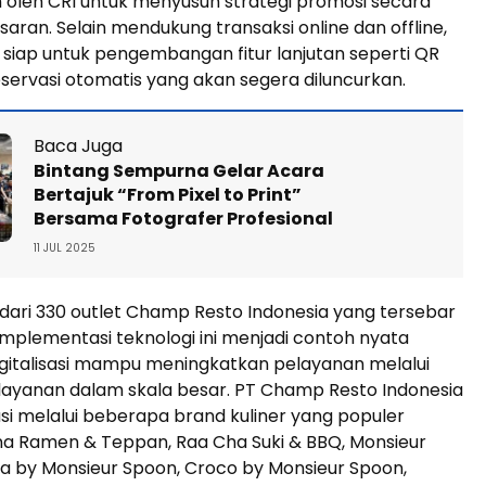
 oleh CRI untuk menyusun strategi promosi secara
saran. Selain mendukung transaksi online dan offline,
ga siap untuk pengembangan fitur lanjutan seperti QR
eservasi otomatis yang akan segera diluncurkan.
Baca Juga
Bintang Sempurna Gelar Acara
Bertajuk “From Pixel to Print”
Bersama Fotografer Profesional
11 JUL 2025
dari 330 outlet Champ Resto Indonesia yang tersebar
, implementasi teknologi ini menjadi contoh nyata
gitalisasi mampu meningkatkan pelayanan melalui
 layanan dalam skala besar. PT Champ Resto Indonesia
i melalui beberapa brand kuliner yang populer
na Ramen & Teppan, Raa Cha Suki & BBQ, Monsieur
a by Monsieur Spoon, Croco by Monsieur Spoon,