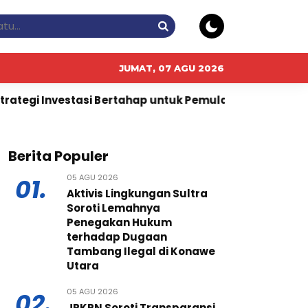
JUMAT, 07 AGU 2026
Bertahap untuk Pemula
Warisan yang Terus Berevolus
Berita Populer
05 AGU 2026
01.
Aktivis Lingkungan Sultra
Soroti Lemahnya
Penegakan Hukum
terhadap Dugaan
Tambang Ilegal di Konawe
Utara
05 AGU 2026
02.
JPKPN Soroti Transparansi