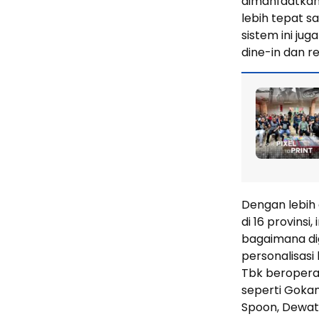
dimanfaatkan
lebih tepat sa
sistem ini ju
dine-in dan r
Dengan lebih 
di 16 provinsi
bagaimana di
personalisasi
Tbk beroperas
seperti Goka
Spoon, Dewat