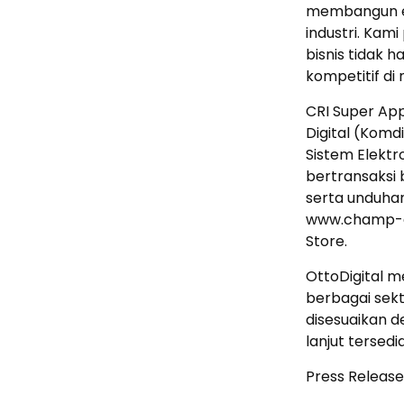
membangun ek
industri. Kam
bisnis tidak h
kompetitif di
CRI Super App
Digital (Komdi
Sistem Elekt
bertransaksi 
serta unduha
www.champ-gr
Store.
OttoDigital m
berbagai sek
disesuaikan d
lanjut tersedia
Press Release