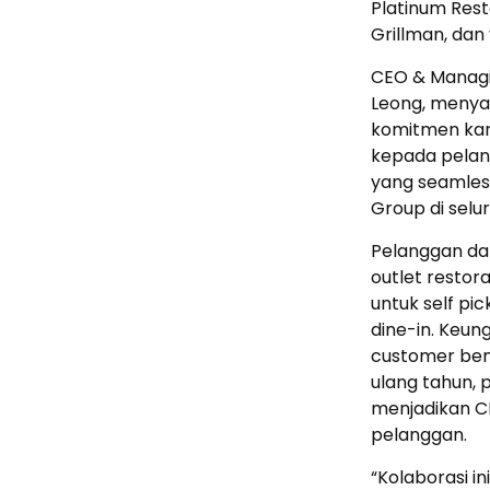
Platinum Rest
Grillman, dan
CEO & Managin
Leong, menya
komitmen kam
kepada pelang
yang seamles
Group di selur
Pelanggan da
outlet restor
untuk self pi
dine-in. Keun
customer bene
ulang tahun, 
menjadikan CR
pelanggan.
“Kolaborasi in