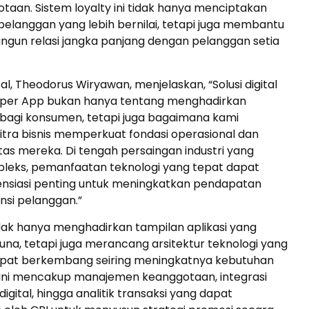
taan. Sistem loyalty ini tidak hanya menciptakan
elanggan yang lebih bernilai, tetapi juga membantu
ngun relasi jangka panjang dengan pelanggan setia
al, Theodorus Wiryawan, menjelaskan, “Solusi digital
Super App bukan hanya tentang menghadirkan
agi konsumen, tetapi juga bagaimana kami
ra bisnis memperkuat fondasi operasional dan
litas mereka. Di tengah persaingan industri yang
leks, pemanfaatan teknologi yang tepat dapat
rensiasi penting untuk meningkatkan pendapatan
ensi pelanggan.”
idak hanya menghadirkan tampilan aplikasi yang
a, tetapi juga merancang arsitektur teknologi yang
dapat berkembang seiring meningkatnya kebutuhan
m ini mencakup manajemen keanggotaan, integrasi
gital, hingga analitik transaksi yang dapat