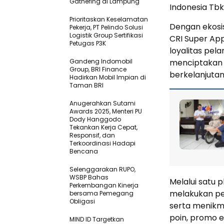
Gathering di Lampung
Indonesia Tbk
Prioritaskan Keselamatan
Dengan ekosis
Pekerja, PT Pelindo Solusi
Logistik Group Sertifikasi
CRI Super Ap
Petugas P3K
loyalitas pel
Gandeng Indomobil
menciptakan
Group, BRI Finance
berkelanjutan
Hadirkan Mobil Impian di
Taman BRI
Anugerahkan Sutami
Awards 2025, Menteri PU
Dody Hanggodo
Tekankan Kerja Cepat,
Responsif, dan
Terkoordinasi Hadapi
Bencana
Selenggarakan RUPO,
WSBP Bahas
Melalui satu 
Perkembangan Kinerja
melakukan pe
bersama Pemegang
Obligasi
serta menikm
poin, promo e
MIND ID Targetkan