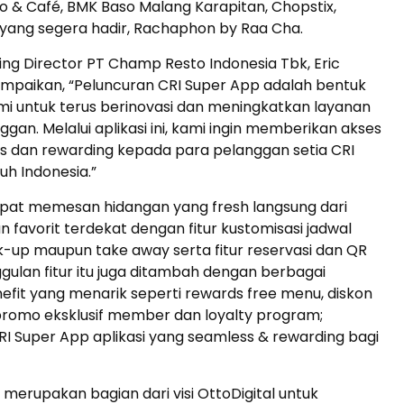
o & Café, BMK Baso Malang Karapitan, Chopstix,
 yang segera hadir, Rachaphon by Raa Cha.
g Director PT Champ Resto Indonesia Tbk, Eric
mpaikan, “Peluncuran CRI Super App adalah bentuk
i untuk terus berinovasi dan meningkatkan layanan
gan. Melalui aplikasi ini, kami ingin memberikan akses
s dan rewarding kepada para pelanggan setia CRI
uh Indonesia.”
pat memesan hidangan yang fresh langsung dari
an favorit terdekat dengan fitur kustomisasi jadwal
ck-up maupun take away serta fitur reservasi dan QR
ggulan fitur itu juga ditambah dengan berbagai
fit yang menarik seperti rewards free menu, diskon
promo eksklusif member dan loyalty program;
I Super App aplikasi yang seamless & rewarding bagi
i merupakan bagian dari visi OttoDigital untuk