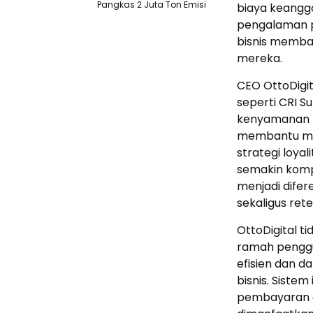
Pangkas 2 Juta Ton Emisi
biaya keanggo
pengalaman p
bisnis memba
mereka.
CEO OttoDigit
seperti CRI 
kenyamanan b
membantu mit
strategi loya
semakin komp
menjadi dife
sekaligus ret
OttoDigital t
ramah penggun
efisien dan 
bisnis. Siste
pembayaran di