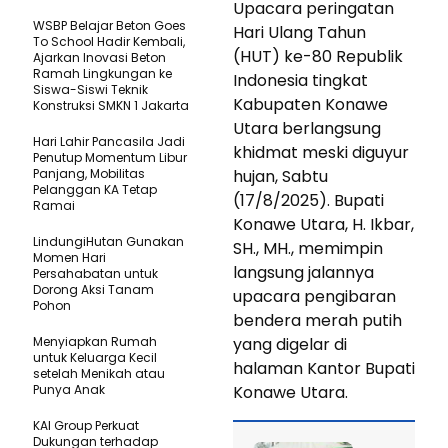
Upacara peringatan
WSBP Belajar Beton Goes
Hari Ulang Tahun
To School Hadir Kembali,
(HUT) ke-80 Republik
Ajarkan Inovasi Beton
Ramah Lingkungan ke
Indonesia tingkat
Siswa-Siswi Teknik
Kabupaten Konawe
Konstruksi SMKN 1 Jakarta
Utara berlangsung
Hari Lahir Pancasila Jadi
khidmat meski diguyur
Penutup Momentum Libur
Panjang, Mobilitas
hujan, Sabtu
Pelanggan KA Tetap
(17/8/2025). Bupati
Ramai
Konawe Utara, H. Ikbar,
LindungiHutan Gunakan
SH., MH., memimpin
Momen Hari
langsung jalannya
Persahabatan untuk
Dorong Aksi Tanam
upacara pengibaran
Pohon
bendera merah putih
Menyiapkan Rumah
yang digelar di
untuk Keluarga Kecil
halaman Kantor Bupati
setelah Menikah atau
Punya Anak
Konawe Utara.
KAI Group Perkuat
Dukungan terhadap