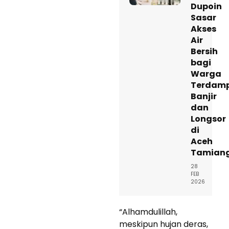
Dupoin
Sasar
Akses
Air
Bersih
bagi
Warga
Terdam
Banjir
dan
Longsor
di
Aceh
Tamian
28
FEB
2026
“Alhamdulillah,
meskipun hujan deras,