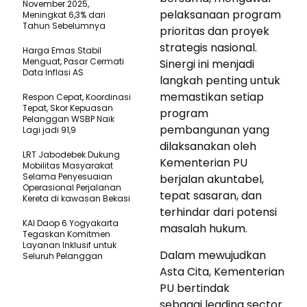
November 2025,
pelaksanaan program
Meningkat 6,3% dari
Tahun Sebelumnya
prioritas dan proyek
strategis nasional.
Harga Emas Stabil
Menguat, Pasar Cermati
Sinergi ini menjadi
Data Inflasi AS
langkah penting untuk
memastikan setiap
Respon Cepat, Koordinasi
Tepat, Skor Kepuasan
program
Pelanggan WSBP Naik
pembangunan yang
Lagi jadi 91,9
dilaksanakan oleh
LRT Jabodebek Dukung
Kementerian PU
Mobilitas Masyarakat
Selama Penyesuaian
berjalan akuntabel,
Operasional Perjalanan
tepat sasaran, dan
Kereta di kawasan Bekasi
terhindar dari potensi
KAI Daop 6 Yogyakarta
masalah hukum.
Tegaskan Komitmen
Layanan Inklusif untuk
Dalam mewujudkan
Seluruh Pelanggan
Asta Cita, Kementerian
PU bertindak
sebagai leading sector