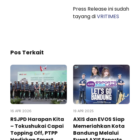
Press Release ini sudah
tayang di
VRITIMES
Pos Terkait
16 APR 2026
19 APR 2025
RSJPD Harapan Kita
AXIS dan EVOS Siap
– Tokushukai Capai
Memeriahkan Kota
Topping Off, PTPP
Bandung Melalui
Hadirkan Smart
Event AXIS Esports