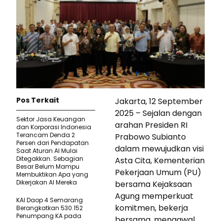
Pos Terkait
Jakarta, 12 September
2025 – Sejalan dengan
Sektor Jasa Keuangan
arahan Presiden RI
dan Korporasi Indonesia
Terancam Denda 2
Prabowo Subianto
Persen dari Pendapatan
dalam mewujudkan visi
Saat Aturan AI Mulai
Ditegakkan. Sebagian
Asta Cita, Kementerian
Besar Belum Mampu
Pekerjaan Umum (PU)
Membuktikan Apa yang
Dikerjakan AI Mereka
bersama Kejaksaan
Agung memperkuat
KAI Daop 4 Semarang
komitmen, bekerja
Berangkatkan 530.152
Penumpang KA pada
bersama, mengawal