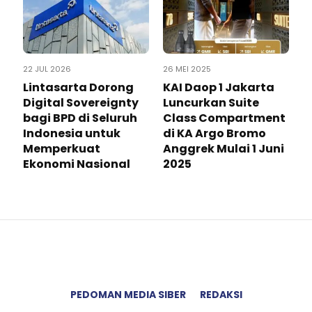
22 JUL 2026
26 MEI 2025
Lintasarta Dorong
KAI Daop 1 Jakarta
Digital Sovereignty
Luncurkan Suite
bagi BPD di Seluruh
Class Compartment
Indonesia untuk
di KA Argo Bromo
Memperkuat
Anggrek Mulai 1 Juni
Ekonomi Nasional
2025
PEDOMAN MEDIA SIBER
REDAKSI