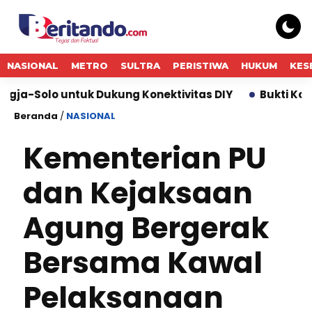
NASIONAL
METRO
SULTRA
PERISTIWA
HUKUM
KES
ntuk Dukung Konektivitas DIY
Bukti Komitmen Keber
Beranda
/
NASIONAL
Kementerian PU
dan Kejaksaan
Agung Bergerak
Bersama Kawal
Pelaksanaan