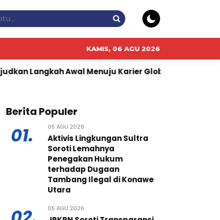
KAMIS, 06 AGU 2026
Awal Menuju Karier Global
Perkuat Ketahanan Panga
Berita Populer
05 AGU 2026
01.
Aktivis Lingkungan Sultra
Soroti Lemahnya
Penegakan Hukum
terhadap Dugaan
Tambang Ilegal di Konawe
Utara
05 AGU 2026
02.
JPKPN Soroti Transparansi