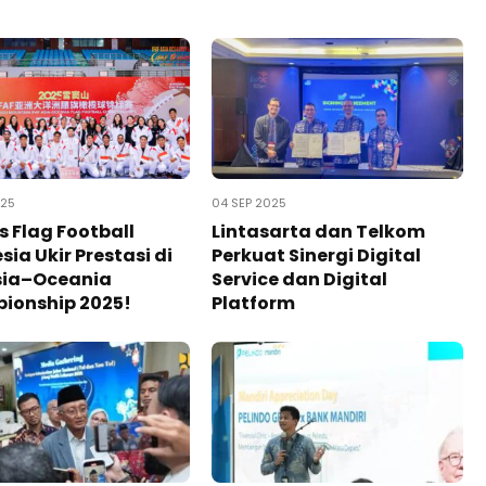
025
04 SEP 2025
 Flag Football
Lintasarta dan Telkom
sia Ukir Prestasi di
Perkuat Sinergi Digital
sia–Oceania
Service dan Digital
ionship 2025!
Platform