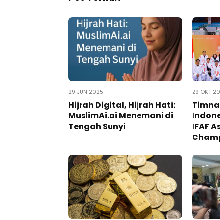
29 JUN 2025
29 OKT 2
Hijrah Digital, Hijrah Hati:
Timnas
MuslimAi.ai Menemani di
Indone
Tengah Sunyi
IFAF A
Champ