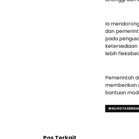
Ia mendorong 
dan pemerint
pada pengusah
ketersediaan
lebih fleksibel
Pemerintah da
memberikan 
bantuan moda
WALI KOTA KENDAR
Pos Terkait