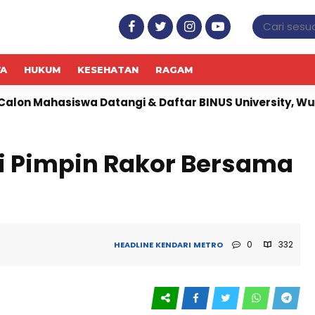
WA
HUKUM
KESEHATAN
RAGAM
Datangi & Daftar BINUS University, Wujudkan Langkah 
i Pimpin Rakor Bersama
0
332
HEADLINE
KENDARI
METRO