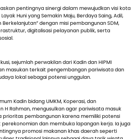
askan pentingnya sinergi dalam mewujudkan visi kota
 Layak Huni yang Semakin Maju, Berdaya Saing, Adil,
an Berkelanjutan” dengan misi pembangunan SDM,
astruktur, digitalisasi pelayanan publik, serta
osial.
skusi, sejumlah perwakilan dari Kadin dan HIPMI
n masukan terkait pengembangan pariwisata dan
udaya lokal sebagai potensi unggulan.
Umum Kadin bidang UMKM, Koperasi, dan
n H Rahman, mengusulkan agar pariwisata masuk
 prioritas pembangunan karena memiliki potensi
perekonomian dan membuka lapangan kerja. Ia juga
ntingnya promosi makanan khas daerah seperti
uliner tradisional lainnya sebagai daya tarik wisata.