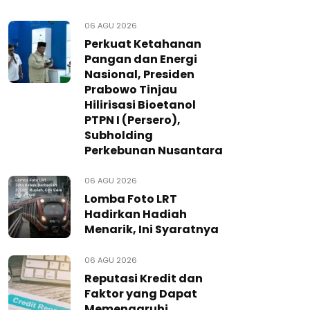
06 AGU 2026
Perkuat Ketahanan
Pangan dan Energi
Nasional, Presiden
Prabowo Tinjau
Hilirisasi Bioetanol
PTPN I (Persero),
Subholding
Perkebunan Nusantara
06 AGU 2026
Lomba Foto LRT
Hadirkan Hadiah
Menarik, Ini Syaratnya
06 AGU 2026
Reputasi Kredit dan
Faktor yang Dapat
Memengaruhi