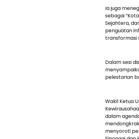
Ia juga meneg
sebagai “Kota
Sejahtera, d
penguatan infr
transformasi s
Dalam sesi di
menyampaika
pelestarian b
Wakil Ketua 
Kewirausahaa
dalam agenda
mendongkrak 
menyoroti pe
Sinonggi dan k