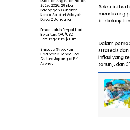
Dua Hari Angkutan Nataru
2025/2026, 29 ribu
Rakor ini ber
Pelanggan Gunakan
mendukung pe
Kereta Api dari Wilayah
Daop 2 Bandung
berkelanjutan
Emas Jatuh Empat Hari
Beruntun, XAU/USD
Tersungkur ke $3.312
Dalam pemapa
Shibuya Street Fair
strategis dan
Hadirkan Nuansa Pop
inflasi yang t
Culture Jepang di PIK
Avenue
tahun), dan 3