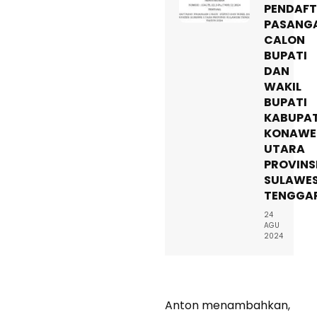
PENDAF
PASANG
CALON
BUPATI
DAN
WAKIL
BUPATI
KABUPA
KONAWE
UTARA
PROVINS
SULAWES
TENGGA
24
AGU
2024
Anton menambahkan,