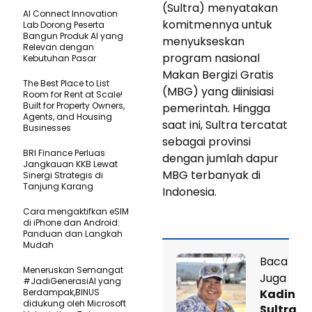
(Sultra) menyatakan
AI Connect Innovation
komitmennya untuk
Lab Dorong Peserta
Bangun Produk AI yang
menyukseskan
Relevan dengan
program nasional
Kebutuhan Pasar
Makan Bergizi Gratis
The Best Place to List
(MBG) yang diinisiasi
Room for Rent at Scale!
Built for Property Owners,
pemerintah. Hingga
Agents, and Housing
saat ini, Sultra tercatat
Businesses
sebagai provinsi
BRI Finance Perluas
dengan jumlah dapur
Jangkauan KKB Lewat
MBG terbanyak di
Sinergi Strategis di
Tanjung Karang
Indonesia.
Cara mengaktifkan eSIM
di iPhone dan Android:
Panduan dan Langkah
Mudah
Baca
Meneruskan Semangat
Juga
#JadiGenerasiAI yang
Berdampak,BINUS
Kadin
didukung oleh Microsoft
Sultra