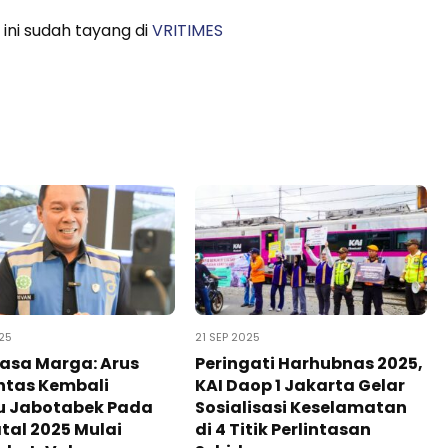
 ini sudah tayang di
VRITIMES
25
21 SEP 2025
Jasa Marga: Arus
Peringati Harhubnas 2025,
intas Kembali
KAI Daop 1 Jakarta Gelar
u Jabotabek Pada
Sosialisasi Keselamatan
tal 2025 Mulai
di 4 Titik Perlintasan