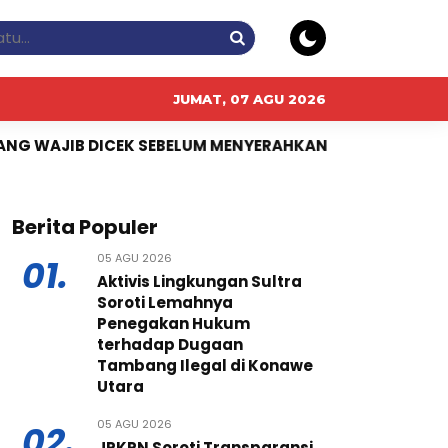
JUMAT, 07 AGU 2026
K SEBELUM MENYERAHKAN ASET
Anytime Fitness Asia
Berita Populer
05 AGU 2026
01.
Aktivis Lingkungan Sultra
Soroti Lemahnya
Penegakan Hukum
terhadap Dugaan
Tambang Ilegal di Konawe
Utara
05 AGU 2026
02.
JPKPN Soroti Transparansi