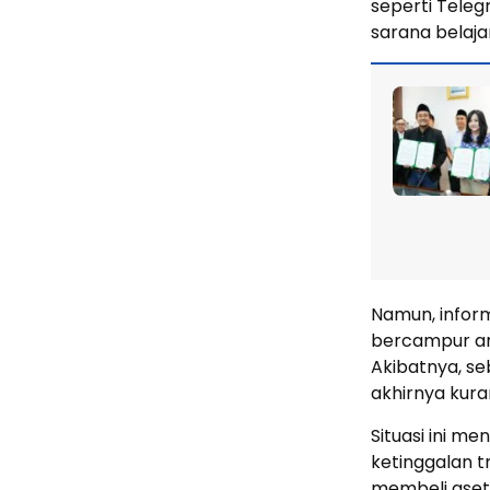
seperti Teleg
sarana belaja
Namun, inform
bercampur an
Akibatnya, se
akhirnya kur
Situasi ini m
ketinggalan 
membeli aset 