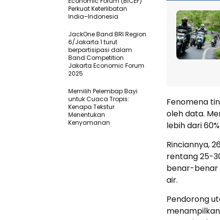
Economic Forum (BICEF)
Perkuat Keterlibatan
India–Indonesia
JackOne Band BRI Region
6/Jakarta 1 turut
berpartisipasi dalam
Band Competition
Jakarta Economic Forum
2025
Memilih Pelembap Bayi
untuk Cuaca Tropis:
Fenomena tin
Kenapa Tekstur
oleh data. M
Menentukan
Kenyamanan
lebih dari 60%
Rinciannya, 26
rentang 25-3
benar-benar m
air.
Pendorong ut
menampilkan k