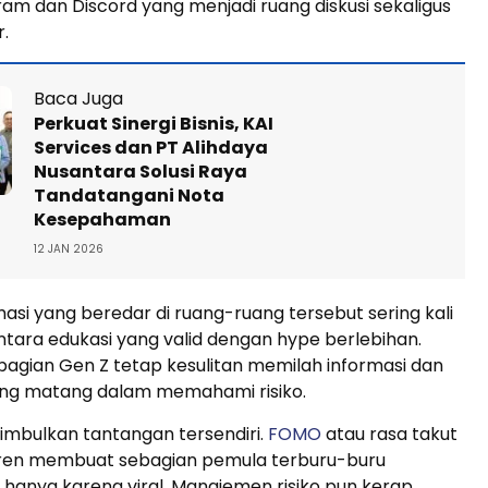
ram dan Discord yang menjadi ruang diskusi sekaligus
r.
Baca Juga
Perkuat Sinergi Bisnis, KAI
Services dan PT Alihdaya
Nusantara Solusi Raya
Tandatangani Nota
Kesepahaman
12 JAN 2026
asi yang beredar di ruang-ruang tersebut sering kali
tara edukasi yang valid dengan hype berlebihan.
bagian Gen Z tetap kesulitan memilah informasi dan
ang matang dalam memahami risiko.
enimbulkan tantangan tersendiri.
FOMO
atau rasa takut
tren membuat sebagian pemula terburu-buru
hanya karena viral. Manajemen risiko pun kerap