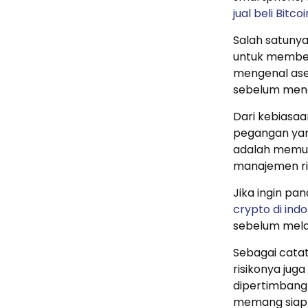
jual beli Bitcoi
Salah satuny
untuk membeli
mengenal aset
sebelum menc
Dari kebiasaa
pegangan yang
adalah memula
manajemen ris
Jika ingin pa
crypto di ind
sebelum melan
Sebagai catat
risikonya juga
dipertimban
memang siap 