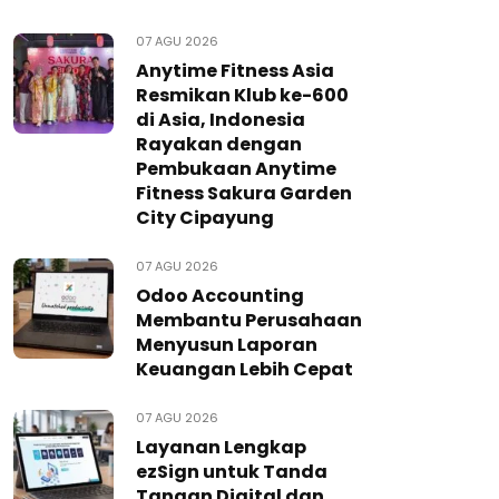
07 AGU 2026
Anytime Fitness Asia
Resmikan Klub ke-600
di Asia, Indonesia
Rayakan dengan
Pembukaan Anytime
Fitness Sakura Garden
City Cipayung
07 AGU 2026
Odoo Accounting
Membantu Perusahaan
Menyusun Laporan
Keuangan Lebih Cepat
07 AGU 2026
Layanan Lengkap
ezSign untuk Tanda
Tangan Digital dan