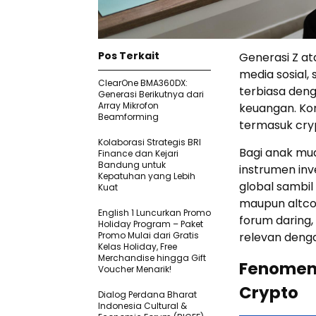
Pos Terkait
Generasi Z at
media sosial,
ClearOne BMA360DX:
terbiasa denga
Generasi Berikutnya dari
Array Mikrofon
keuangan. Kon
Beamforming
termasuk cryp
Kolaborasi Strategis BRI
Bagi anak mud
Finance dan Kejari
Bandung untuk
instrumen inv
Kepatuhan yang Lebih
global sambil
Kuat
maupun altcoi
English 1 Luncurkan Promo
forum daring,
Holiday Program – Paket
Promo Mulai dari Gratis
relevan deng
Kelas Holiday, Free
Merchandise hingga Gift
Fenomena
Voucher Menarik!
Crypto
Dialog Perdana Bharat
Indonesia Cultural &