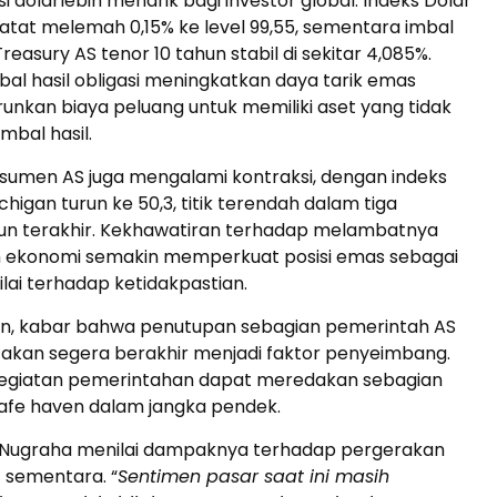
 dolarlebih menarik bagi investor global. Indeks Dolar
atat melemah 0,15% ke level 99,55, sementara imbal
 Treasury AS tenor 10 tahun stabil di sekitar 4,085%.
al hasil obligasi meningkatkan daya tarik emas
nkan biaya peluang untuk memiliki aset yang tidak
bal hasil.
sumen AS juga mengalami kontraksi, dengan indeks
chigan turun ke 50,3, titik terendah dalam tiga
un terakhir. Kekhawatiran terhadap melambatnya
ekonomi semakin memperkuat posisi emas sebagai
ilai terhadap ketidakpastian.
an, kabar bahwa penutupan sebagian pemerintah AS
akan segera berakhir menjadi faktor penyeimbang.
egiatan pemerintahan dapat meredakan sebagian
afe haven dalam jangka pendek.
Nugraha menilai dampaknya terhadap pergerakan
 sementara. “
Sentimen pasar saat ini masih