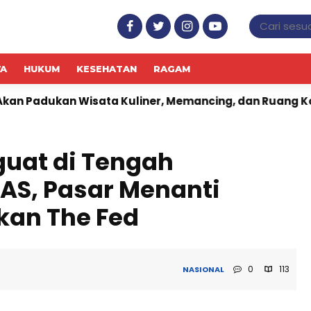
WA
HUKUM
KESEHATAN
RAGAM
Wisata Kuliner, Memancing, dan Ruang Komunitas
Je
uat di Tengah
AS, Pasar Menanti
kan The Fed
0
113
NASIONAL