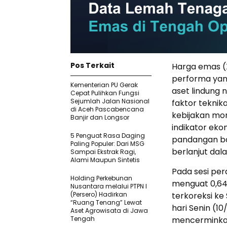
Pos Terkait
Harga emas (
performa yang
Kementerian PU Gerak
aset lindung 
Cepat Pulihkan Fungsi
Sejumlah Jalan Nasional
faktor teknik
di Aceh Pascabencana
kebijakan mo
Banjir dan Longsor
indikator eko
5 Penguat Rasa Daging
pandangan ba
Paling Populer: Dari MSG
berlanjut dal
Sampai Ekstrak Ragi,
Alami Maupun Sintetis
Pada sesi per
Holding Perkebunan
menguat 0,64%
Nusantara melalui PTPN I
(Persero) Hadirkan
terkoreksi ke 
“Ruang Tenang” Lewat
hari Senin (1
Aset Agrowisata di Jawa
Tengah
mencerminka