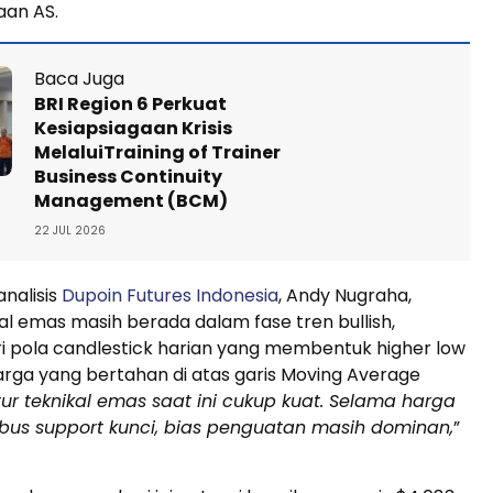
aan AS.
Baca Juga
BRI Region 6 Perkuat
Kesiapsiagaan Krisis
MelaluiTraining of Trainer
Business Continuity
Management (BCM)
22 JUL 2026
nalisis
Dupoin Futures Indonesia
, Andy Nugraha,
al emas masih berada dalam fase tren bullish,
i pola candlestick harian yang membentuk higher low
harga yang bertahan di atas garis Moving Average
tur teknikal emas saat ini cukup kuat. Selama harga
us support kunci, bias penguatan masih dominan,
”