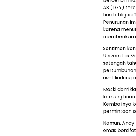
berdenominasi
AS (DXY) terc
hasil obligasi
Penurunan imb
karena menuru
memberikan im
Sentimen kon
Universitas Mi
setengah tah
pertumbuhan 
aset lindung n
Meski demiki
kemungkinan 
Kembalinya k
permintaan s
Namun, Andy 
emas bersifat