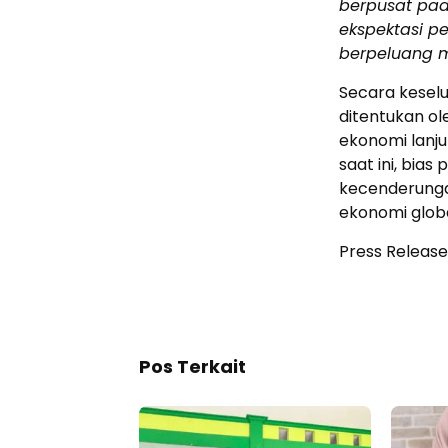
berpusat pad
ekspektasi 
berpeluang 
Secara keselu
ditentukan o
ekonomi lanj
saat ini, bia
kecenderunga
ekonomi globa
Press Release
Pos Terkait