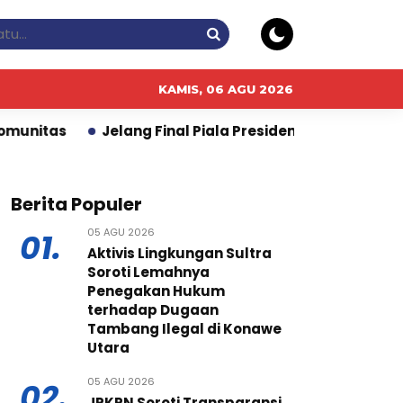
KAMIS, 06 AGU 2026
lang Final Piala Presiden 2026, KAI Daop 2 Bandung Im
Berita Populer
05 AGU 2026
01.
Aktivis Lingkungan Sultra
Soroti Lemahnya
Penegakan Hukum
terhadap Dugaan
Tambang Ilegal di Konawe
Utara
05 AGU 2026
02.
JPKPN Soroti Transparansi