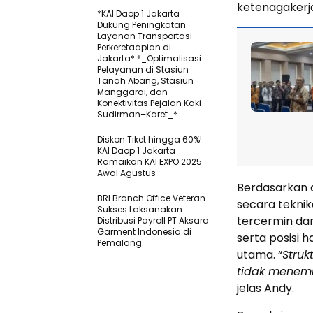
ketenagakerj
*KAI Daop 1 Jakarta
Dukung Peningkatan
Layanan Transportasi
Perkeretaapian di
Jakarta* *_Optimalisasi
Pelayanan di Stasiun
Tanah Abang, Stasiun
Manggarai, dan
Konektivitas Pejalan Kaki
Sudirman–Karet_*
Diskon Tiket hingga 60%!
KAI Daop 1 Jakarta
Ramaikan KAI EXPO 2025
Awal Agustus
Berdasarkan a
BRI Branch Office Veteran
secara teknik
Sukses Laksanakan
tercermin dar
Distribusi Payroll PT Aksara
Garment Indonesia di
serta posisi 
Pemalang
utama. “
Struk
tidak menemb
jelas Andy.