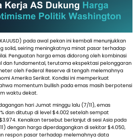
XAUUSD) pada awal pekan ini kembali menunjukkan
 solid, seiring meningkatnya minat pasar terhadap
nilai. Penguatan harga emas didorong oleh kombinasi
al dan fundamental, terutama ekspektasi pelonggaran
neter oleh Federal Reserve di tengah melemahnya
nomi Amerika Serikat. Kondisi ini memperkuat
hwa momentum bullish pada emas masih berpotensi
am waktu dekat.
dagangan hari Jumat minggu lalu (7/11), emas
 dan ditutup di level $4.002 setelah sempat
$3.974. Kenaikan tersebut berlanjut di sesi Asia pada
0/11) dengan harga diperdagangkan di sekitar $4.050,
n respon pasar terhadap melemahnya data