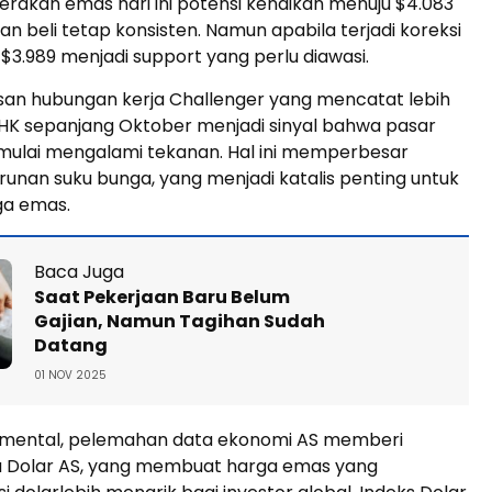
erakan emas hari ini potensi kenaikan menuju $4.083
an beli tetap konsisten. Namun apabila terjadi koreksi
l $3.989 menjadi support yang perlu diawasi.
an hubungan kerja Challenger yang mencatat lebih
PHK sepanjang Oktober menjadi sinyal bahwa pasar
 mulai mengalami tekanan. Hal ini memperbesar
unan suku bunga, yang menjadi katalis penting untuk
ga emas.
Baca Juga
Saat Pekerjaan Baru Belum
Gajian, Namun Tagihan Sudah
Datang
01 NOV 2025
ndamental, pelemahan data ekonomi AS memberi
 Dolar AS, yang membuat harga emas yang