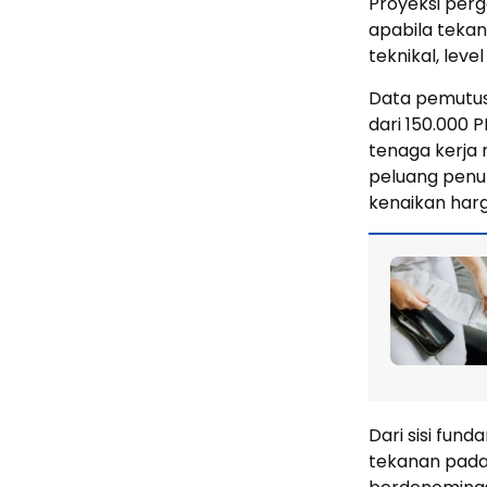
Proyeksi perg
apabila tekan
teknikal, leve
Data pemutus
dari 150.000 
tenaga kerja
peluang penur
kenaikan har
Dari sisi fu
tekanan pada