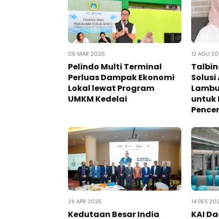
06 MAR 2026
12 AGU 2
Pelindo Multi Terminal
Talbin
Perluas Dampak Ekonomi
Solusi
Lokal lewat Program
Lambun
UMKM Kedelai
untuk
Pence
29 APR 2025
14 DES 20
Kedutaan Besar India
KAI D