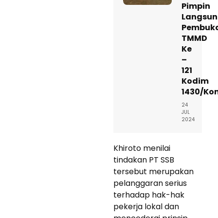
Pimpin
Langsu
Pembuk
TMMD
Ke
–
121
Kodim
1430/Ko
24
JUL
2024
Khiroto menilai
tindakan PT SSB
tersebut merupakan
pelanggaran serius
terhadap hak-hak
pekerja lokal dan