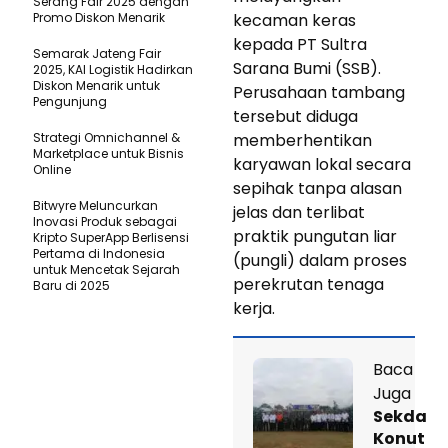
Serang Fair 2025 dengan
Promo Diskon Menarik
kecaman keras
kepada PT Sultra
Semarak Jateng Fair
Sarana Bumi (SSB).
2025, KAI Logistik Hadirkan
Diskon Menarik untuk
Perusahaan tambang
Pengunjung
tersebut diduga
Strategi Omnichannel &
memberhentikan
Marketplace untuk Bisnis
karyawan lokal secara
Online
sepihak tanpa alasan
Bitwyre Meluncurkan
jelas dan terlibat
Inovasi Produk sebagai
praktik pungutan liar
Kripto SuperApp Berlisensi
Pertama di Indonesia
(pungli) dalam proses
untuk Mencetak Sejarah
perekrutan tenaga
Baru di 2025
kerja.
Baca
Juga
Sekda
Konut