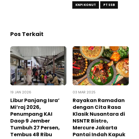
KNPI KONUT
PT SSB
Pos Terkait
19 JAN 2026
03 MAR 2025
Libur Panjang Isra’
Rayakan Ramadan
Mi’raj 2026,
dengan Cita Rasa
Penumpang KAI
Klasik Nusantara di
Daop 9 Jember
NSNTR Bistro,
Tumbuh 27 Persen,
Mercure Jakarta
Tembus 48 Ribu
Pantai Indah Kapuk