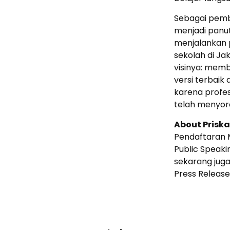
Sebagai pembi
menjadi panut
menjalankan 
sekolah di J
visinya: mem
versi terbaik
karena profesi
telah menyor
About Prisk
Pendaftaran 
Public Speak
sekarang juga
Press Release