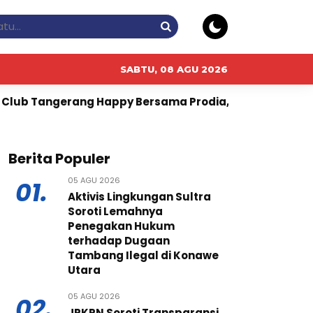
SABTU, 08 AGU 2026
appy Bersama Prodia, Curalis AI, dan Klinik Mata Serpo
Berita Populer
05 AGU 2026
01.
Aktivis Lingkungan Sultra
Soroti Lemahnya
Penegakan Hukum
terhadap Dugaan
Tambang Ilegal di Konawe
Utara
05 AGU 2026
02.
JPKPN Soroti Transparansi