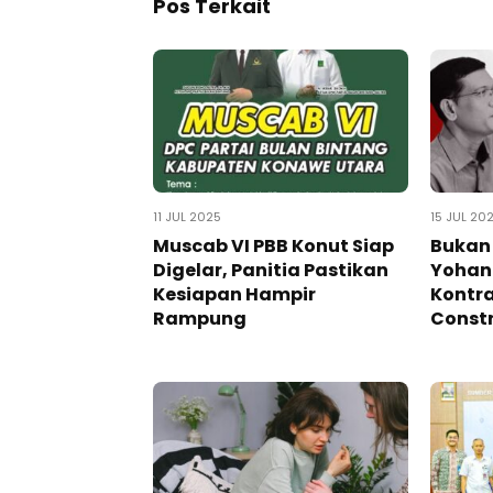
Pos Terkait
11 JUL 2025
15 JUL 20
Muscab VI PBB Konut Siap
Bukan 
Digelar, Panitia Pastikan
Yohan
Kesiapan Hampir
Kontra
Rampung
Const