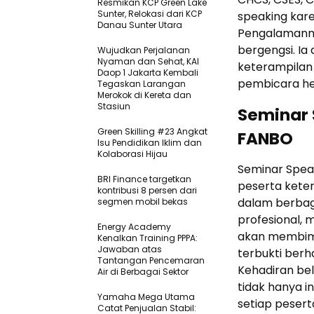
Resmikan KCP Green Lake
Sunter, Relokasi dari KCP
speaking kare
Danau Sunter Utara
Pengalamanny
bergengsi. I
Wujudkan Perjalanan
Nyaman dan Sehat, KAI
keterampilan
Daop 1 Jakarta Kembali
pembicara heb
Tegaskan Larangan
Merokok di Kereta dan
Stasiun
Seminar 
Green Skilling #23 Angkat
FANBO
Isu Pendidikan Iklim dan
Kolaborasi Hijau
Seminar Speak
BRI Finance targetkan
peserta keter
kontribusi 8 persen dari
dalam berbagai
segmen mobil bekas
profesional, 
Energy Academy
akan membimb
Kenalkan Training PPPA:
Jawaban atas
terbukti berha
Tantangan Pencemaran
Kehadiran be
Air di Berbagai Sektor
tidak hanya i
Yamaha Mega Utama
setiap peser
Catat Penjualan Stabil: