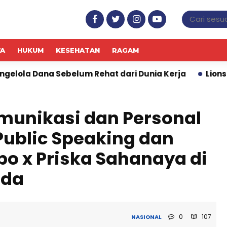
WA
HUKUM
KESEHATAN
RAGAM
lum Rehat dari Dunia Kerja
Lions Club Tangerang H
munikasi dan Personal
ublic Speaking dan
bo x Priska Sahanaya di
nda
0
107
NASIONAL