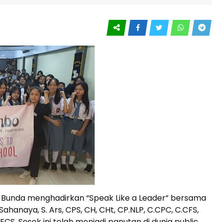
Bunda menghadirkan “Speak Like a Leader” bersama
ahanaya, S. Ars, CPS, CH, CHt, CP.NLP, C.CPC, C.CFS,
ECS. Sosok ini telah menjadi panutan di dunia public