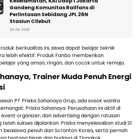
Keselamatan, KAI Daop 1 Jakarta
Gandeng Komunitas Railfans di
Perlintasan Sebidang JPL 26N
Stasiun Cilebut
20 JUL 2025
oduk berkualitas ini, siswa dapat belajar teknik
a lebih efektif. Produk Fanbo memberikan
lajar yang aman, ringan, dan cocok untuk remaja.
ahanaya, Trainer Muda Penuh Energi
si
ksesan PT Priska Sahanaya Grup, ada sosok wanita
mangat: Priska Sahanaya. Perusahaan ini aktif di
g, event organizer, dan advertising dengan ratusan
telah sukses dijalankan. Priska menyelesaikan studi S1
n beasiswa penuh dari Scranton Korea, serta pernah
ung tentang bisnis dan budaya di Tiongkok.