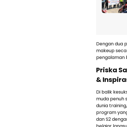
Dengan dua pr
makeup secar
pengalaman be
Priska S
& Inspira
Di balik kesu
muda penuh se
dunia trainin
program yang 
dan S2 denga
belajar langs