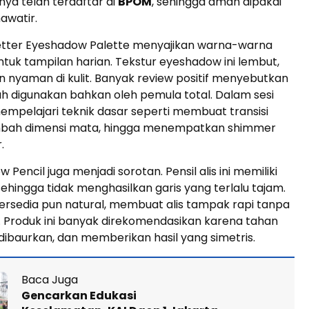
nya telah terdaftar di
BPOM
, sehingga aman dipakai
awatir.
etter Eyeshadow Palette menyajikan warna-warna
tuk tampilan harian. Tekstur eyeshadow ini lembut,
n nyaman di kulit. Banyak review positif menyebutkan
ah digunakan bahkan oleh pemula total. Dalam sesi
mempelajari teknik dasar seperti membuat transisi
mbah dimensi mata, hingga menempatkan shimmer
.
Pencil juga menjadi sorotan. Pensil alis ini memiliki
 sehingga tidak menghasilkan garis yang terlalu tajam.
ersedia pun natural, membuat alis tampak rapi tanpa
t. Produk ini banyak direkomendasikan karena tahan
ibaurkan, dan memberikan hasil yang simetris.
Baca Juga
Gencarkan Edukasi