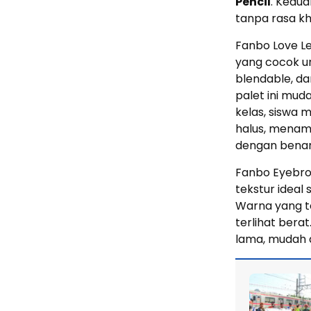
Pencil
. Kedua
tanpa rasa kh
Fanbo Love L
yang cocok un
blendable, da
palet ini mud
kelas, siswa 
halus, mena
dengan benar
Fanbo Eyebrow 
tekstur ideal
Warna yang t
terlihat bera
lama, mudah d