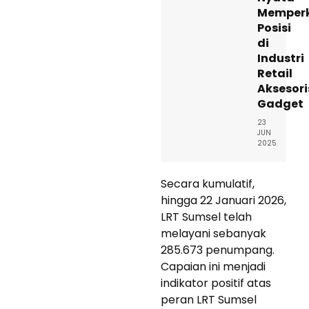
Memper
Posisi
di
Industri
Retail
Aksesori
Gadget
23
JUN
2025
Secara kumulatif,
hingga 22 Januari 2026,
LRT Sumsel telah
melayani sebanyak
285.673 penumpang.
Capaian ini menjadi
indikator positif atas
peran LRT Sumsel