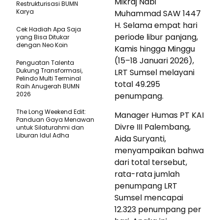
Mikraj Nabi
Restrukturisasi BUMN
Karya
Muhammad SAW 1447
H. Selama empat hari
Cek Hadiah Apa Saja
periode libur panjang,
yang Bisa Ditukar
dengan Neo Koin
Kamis hingga Minggu
(15–18 Januari 2026),
Penguatan Talenta
Dukung Transformasi,
LRT Sumsel melayani
Pelindo Multi Terminal
total 49.295
Raih Anugerah BUMN
2026
penumpang.
The Long Weekend Edit:
Manager Humas PT KAI
Panduan Gaya Menawan
Divre III Palembang,
untuk Silaturahmi dan
Liburan Idul Adha
Aida Suryanti,
menyampaikan bahwa
dari total tersebut,
rata-rata jumlah
penumpang LRT
Sumsel mencapai
12.323 penumpang per