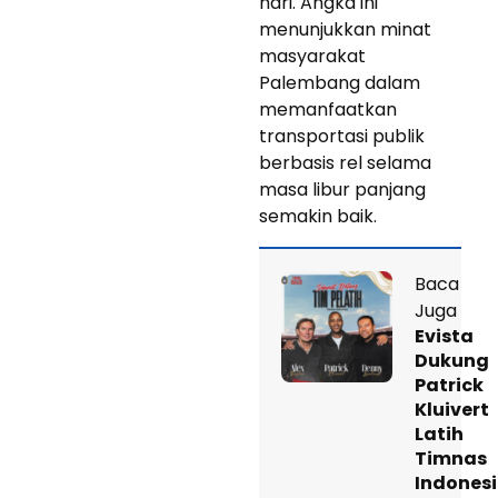
hari. Angka ini
menunjukkan minat
masyarakat
Palembang dalam
memanfaatkan
transportasi publik
berbasis rel selama
masa libur panjang
semakin baik.
Baca
Juga
Evista
Dukung
Patrick
Kluivert
Latih
Timnas
Indones