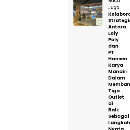
Baca
Juga
Kolabor
Strategi
Antara
Loly
Poly
dan
PT
Hansen
Karya
Mandiri
Dalam
Memban
Tiga
Outlet
di
Bali:
Sebagai
Langka
Nyata