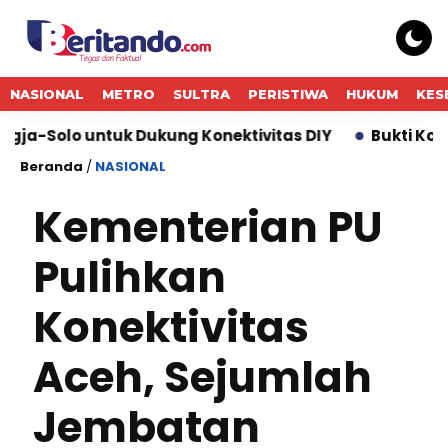
NASIONAL
METRO
SULTRA
PERISTIWA
HUKUM
KES
uk Dukung Konektivitas DIY
Bukti Komitmen Keberla
Beranda
/
NASIONAL
Kementerian PU
Pulihkan
Konektivitas
Aceh, Sejumlah
Jembatan