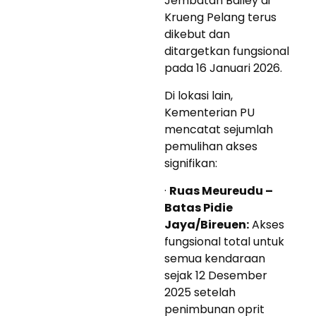
Jembatan Bailey di
Krueng Pelang terus
dikebut dan
ditargetkan fungsional
pada 16 Januari 2026.
Di lokasi lain,
Kementerian PU
mencatat sejumlah
pemulihan akses
signifikan:
·
Ruas Meureudu –
Batas Pidie
Jaya/Bireuen:
Akses
fungsional total untuk
semua kendaraan
sejak 12 Desember
2025 setelah
penimbunan oprit