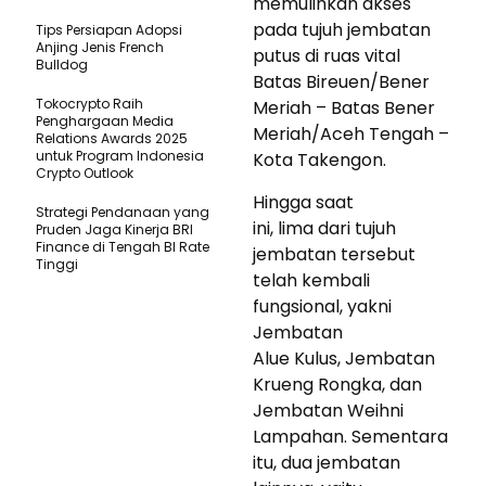
memulihkan akses
pada tujuh jembatan
Tips Persiapan Adopsi
Anjing Jenis French
putus di ruas vital
Bulldog
Batas Bireuen/Bener
Tokocrypto Raih
Meriah – Batas Bener
Penghargaan Media
Meriah/Aceh Tengah –
Relations Awards 2025
untuk Program Indonesia
Kota Takengon.
Crypto Outlook
Hingga saat
Strategi Pendanaan yang
ini, lima dari tujuh
Pruden Jaga Kinerja BRI
Finance di Tengah BI Rate
jembatan tersebut
Tinggi
telah kembali
fungsional, yakni
Jembatan
Alue Kulus, Jembatan
Krueng Rongka, dan
Jembatan Weihni
Lampahan. Sementara
itu, dua jembatan