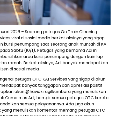
anuari 2026 – Seorang petugas On Train Cleaning
ices viral di sosial media berkat aksinya yang sigap
 kursi penumpang saat seorang anak muntah di KA
ada Sabtu (10/1). Petugas yang bernama Adi ini
bersihkan area kursi penumpang dengan kain lap
 dan ramah. Berkat aksinya, Adi banyak mendapatkan
tizen di sosial media.
genai petugas OTC KAI Services yang sigap di akun
 mendapat banyak tanggapan dan apresiasi positif
gkapkan akun @havidz.ragilkumbara yang menuliskan
dak Cuma mas Adi, hampir semua petugas OTC kereta
iandalkan semua pelayanannya. Ada juga akun
t yang menuliskan komentar memang petugas OTC