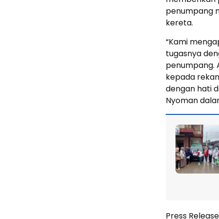
penumpang m
kereta.
“Kami mengapr
tugasnya den
penumpang. A
kepada reka
dengan hati d
Nyoman dala
Press Release