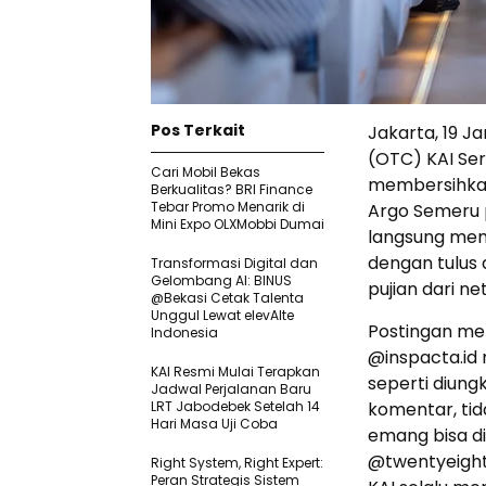
Pos Terkait
Jakarta, 19 J
(OTC) KAI Serv
Cari Mobil Bekas
membersihkan
Berkualitas? BRI Finance
Tebar Promo Menarik di
Argo Semeru p
Mini Expo OLXMobbi Dumai
langsung mem
dengan tulus
Transformasi Digital dan
Gelombang AI: BINUS
pujian dari ne
@Bekasi Cetak Talenta
Unggul Lewat elevAIte
Postingan men
Indonesia
@inspacta.id
KAI Resmi Mulai Terapkan
seperti diun
Jadwal Perjalanan Baru
LRT Jabodebek Setelah 14
komentar, ti
Hari Masa Uji Coba
emang bisa d
@twentyeigh
Right System, Right Expert:
Peran Strategis Sistem