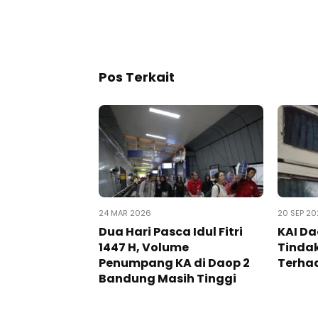
Pos Terkait
24 MAR 2026
20 SEP 20
Dua Hari Pasca Idul Fitri
KAI Da
1447 H, Volume
Tinda
Penumpang KA di Daop 2
Terhad
Bandung Masih Tinggi