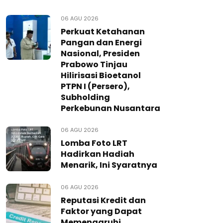
06 AGU 2026
Perkuat Ketahanan
Pangan dan Energi
Nasional, Presiden
Prabowo Tinjau
Hilirisasi Bioetanol
PTPN I (Persero),
Subholding
Perkebunan Nusantara
06 AGU 2026
Lomba Foto LRT
Hadirkan Hadiah
Menarik, Ini Syaratnya
06 AGU 2026
Reputasi Kredit dan
Faktor yang Dapat
Memengaruhi