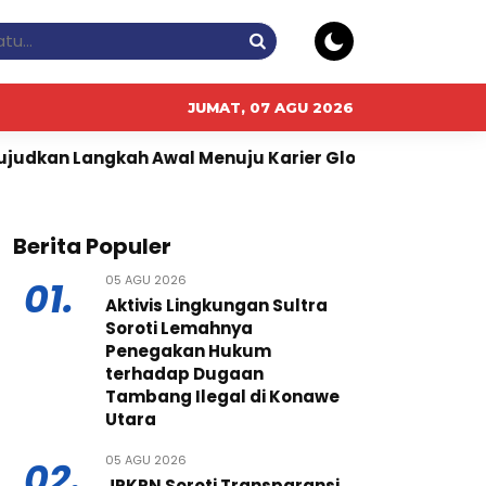
JUMAT, 07 AGU 2026
h Awal Menuju Karier Global
Perkuat Ketahanan Pan
Berita Populer
05 AGU 2026
01.
Aktivis Lingkungan Sultra
Soroti Lemahnya
Penegakan Hukum
terhadap Dugaan
Tambang Ilegal di Konawe
Utara
05 AGU 2026
02.
JPKPN Soroti Transparansi