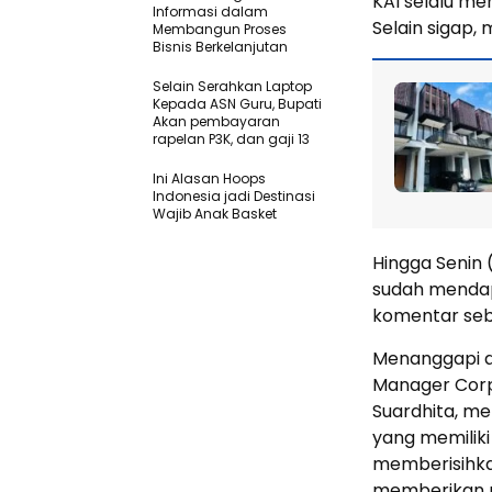
KAI selalu m
Informasi dalam
Selain sigap,
Membangun Proses
Bisnis Berkelanjutan
Selain Serahkan Laptop
Kepada ASN Guru, Bupati
Akan pembayaran
rapelan P3K, dan gaji 13
Ini Alasan Hoops
Indonesia jadi Destinasi
Wajib Anak Basket
Hingga Senin 
sudah mendap
komentar seb
Menanggapi ak
Manager Corp
Suardhita, m
yang memilik
memberisihkan
memberikan 