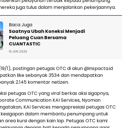
emberikan pelayanan terbaik kepada penumpang.
 mereka juga tulus dalam menjalankan pekerjaannya.
Baca Juga
Saatnya Ubah Koneksi Menjadi
Peluang Cuan Bersama
CUANTASTIC
19 JUN 2026
(19/1), postingan petugas OTC di akun @inspacta.id
atkan like sebanyak 3534 dan mendapatkan
anyak 2.145 komentar netizen.
si petugas OTC yang viral berkas aksi sigapnya,
orate Communication KAI Services, Nyoman
engatakan, KAI Services mengapresiasi petugas OTC
i kesigapan dalam membantu penumpang untuk
 area kursi dengan kain lap. Petugas OTC kami
pelayanan dengan hati kepada penumpang agar