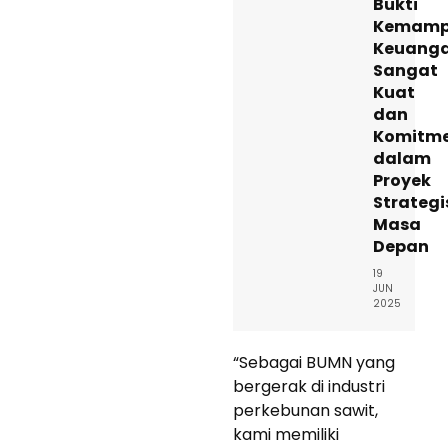
Bukti
Kemamp
Keuang
Sangat
Kuat
dan
Komitm
dalam
Proyek
Strategi
Masa
Depan
19
JUN
2025
“Sebagai BUMN yang
bergerak di industri
perkebunan sawit,
kami memiliki