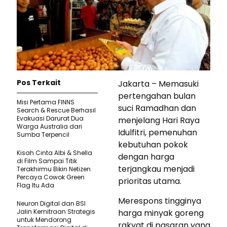
Pos Terkait
Jakarta – Memasuki
pertengahan bulan
Misi Pertama FINNS
suci Ramadhan dan
Search & Rescue Berhasil
Evakuasi Darurat Dua
menjelang Hari Raya
Warga Australia dari
Idulfitri, pemenuhan
Sumba Terpencil
kebutuhan pokok
Kisah Cinta Albi & Shella
dengan harga
di Film Sampai Titik
terjangkau menjadi
Terakhirmu Bikin Netizen
Percaya Cowok Green
prioritas utama.
Flag Itu Ada
Merespons tingginya
Neuron Digital dan BSI
Jalin Kemitraan Strategis
harga minyak goreng
untuk Mendorong
rakyat di pasaran yang