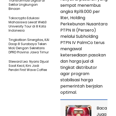
Transformasi Digital di
Sektor Lingkungan
sempat menembus
Binaan
angka Rp19.000 per
liter, Holding
Tokocrypto Edukasi
Mahasiswa Lewat Web3
Perkebunan Nusantara
University Tour di 8 Kota
PTPN III (Persero)
Indonesia
melalui Subholding
Tingkatkan Sinergitas, KAI
PTPN IV PalmCo terus
Daop 8 Surabaya Teken
MoU Dengan Sekretaris
mengawal
DPRD Provinsi Jawa Timur
ketersediaan pasokan
dan harga jual di
Steward Leo: Nyaris Dijual
Saat Kecil, Kini Jadi
tingkat distributor
Pendiri First Wave Coffee
agar program
stabilisasi harga
pemerintah berjalan
optimal.
Baca
Juga