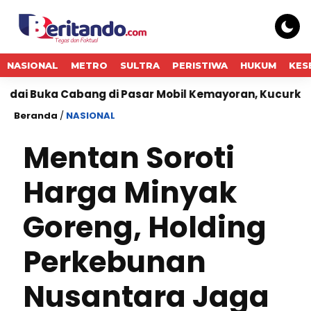
NASIONAL
METRO
SULTRA
PERISTIWA
HUKUM
KES
bang di Pasar Mobil Kemayoran, Kucurkan Pinjaman h
Beranda
/
NASIONAL
Mentan Soroti
Harga Minyak
Goreng, Holding
Perkebunan
Nusantara Jaga