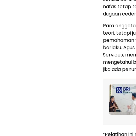
nafas tetap t
dugaan ceder
Para anggota
teori, tetapi
pemahaman ya
berlaku. Agus
Services, men
mengetahui 
jika ada penu
“Pelatihan i