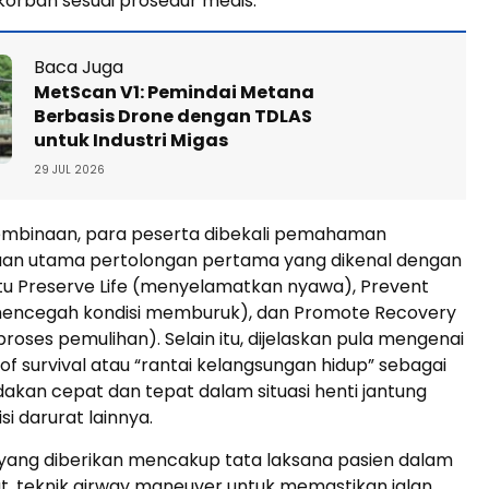
orban sesuai prosedur medis.
Baca Juga
MetScan V1: Pemindai Metana
Berbasis Drone dengan TDLAS
untuk Industri Migas
29 JUL 2026
embinaan, para peserta dibekali pemahaman
uan utama pertolongan pertama yang dikenal dengan
aitu Preserve Life (menyelamatkan nyawa), Prevent
encegah kondisi memburuk), dan Promote Recovery
oses pemulihan). Selain itu, dijelaskan pula mengenai
of survival atau “rantai kelangsungan hidup” sebagai
dakan cepat dan tepat dalam situasi henti jantung
i darurat lainnya.
 yang diberikan mencakup tata laksana pasien dalam
at, teknik airway maneuver untuk memastikan jalan