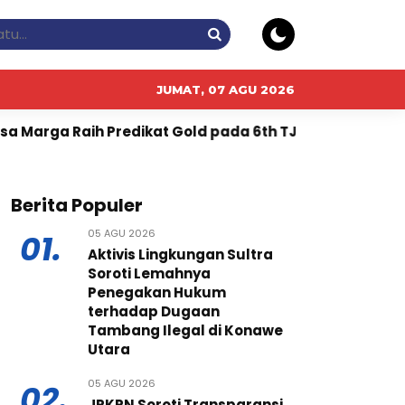
JUMAT, 07 AGU 2026
dikat Gold pada 6th TJSL & CSR Award 2026
PT RPN
Berita Populer
05 AGU 2026
01.
Aktivis Lingkungan Sultra
Soroti Lemahnya
Penegakan Hukum
terhadap Dugaan
Tambang Ilegal di Konawe
Utara
05 AGU 2026
02.
JPKPN Soroti Transparansi