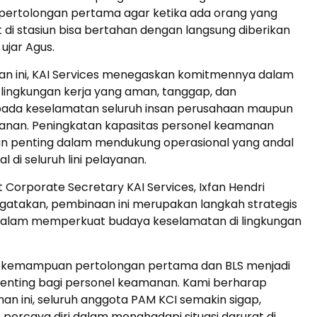
ertolongan pertama agar ketika ada orang yang
it di stasiun bisa bertahan dengan langsung diberikan
ujar Agus.
tan ini, KAI Services menegaskan komitmennya dalam
lingkungan kerja yang aman, tanggap, dan
 pada keselamatan seluruh insan perusahaan maupun
anan. Peningkatan kapasitas personel keamanan
an penting dalam mendukung operasional yang andal
l di seluruh lini pelayanan.
t Corporate Secretary KAI Services, Ixfan Hendri
gatakan, pembinaan ini merupakan langkah strategis
alam memperkuat budaya keselamatan di lingkungan
 kemampuan pertolongan pertama dan BLS menjadi
enting bagi personel keamanan. Kami berharap
ihan ini, seluruh anggota PAM KCI semakin sigap,
n percaya diri dalam menghadapi situasi darurat di