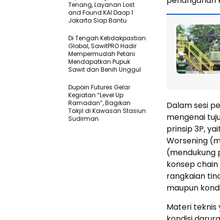
penanganan k
Tenang, Layanan Lost
and Found KAI Daop 1
Jakarta Siap Bantu
Di Tengah Ketidakpastian
Global, SawitPRO Hadir
Mempermudah Petani
Mendapatkan Pupuk
Sawit dan Benih Unggul
Dupoin Futures Gelar
Kegiatan “Level Up
Ramadan”, Bagikan
Dalam sesi p
Takjil di Kawasan Stasiun
mengenai tuj
Sudirman
prinsip 3P, y
Worsening (m
(mendukung pr
konsep chain 
rangkaian tin
maupun kondis
Materi teknis
kondisi darur