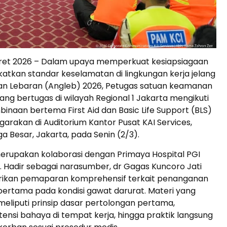
aret 2026 – Dalam upaya memperkuat kesiapsiagaan
atkan standar keselamatan di lingkungan kerja jelang
n Lebaran (Angleb) 2026, Petugas satuan keamanan
yang bertugas di wilayah Regional 1 Jakarta mengikuti
inaan bertema First Aid dan Basic Life Support (BLS)
garakan di Auditorium Kantor Pusat KAI Services,
a Besar, Jakarta, pada Senin (2/3).
merupakan kolaborasi dengan Primaya Hospital PGI
ta. Hadir sebagai narasumber, dr Gagas Kuncoro Jati
ikan pemaparan komprehensif terkait penanganan
pertama pada kondisi gawat darurat. Materi yang
eliputi prinsip dasar pertolongan pertama,
otensi bahaya di tempat kerja, hingga praktik langsung