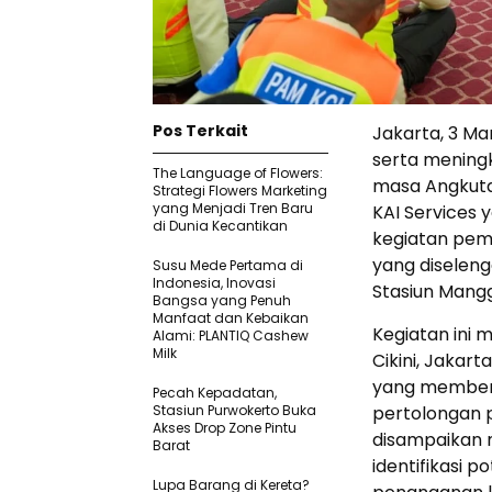
Pos Terkait
Jakarta, 3 M
serta meningk
The Language of Flowers:
masa Angkuta
Strategi Flowers Marketing
yang Menjadi Tren Baru
KAI Services 
di Dunia Kecantikan
kegiatan pemb
yang diseleng
Susu Mede Pertama di
Indonesia, Inovasi
Stasiun Mangg
Bangsa yang Penuh
Manfaat dan Kebaikan
Kegiatan ini 
Alami: PLANTIQ Cashew
Milk
Cikini, Jakar
yang member
Pecah Kepadatan,
Stasiun Purwokerto Buka
pertolongan 
Akses Drop Zone Pintu
disampaikan m
Barat
identifikasi p
Lupa Barang di Kereta?