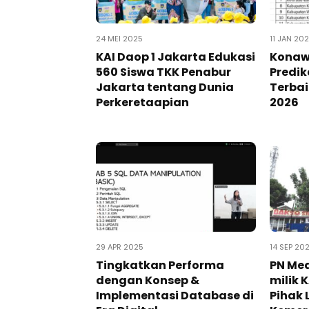
24 MEI 2025
11 JAN 20
KAI Daop 1 Jakarta Edukasi
Konaw
560 Siswa TKK Penabur
Predik
Jakarta tentang Dunia
Terbai
Perkeretaapian
2026
29 APR 2025
14 SEP 20
Tingkatkan Performa
PN Med
dengan Konsep &
milik 
Implementasi Database di
Pihak L