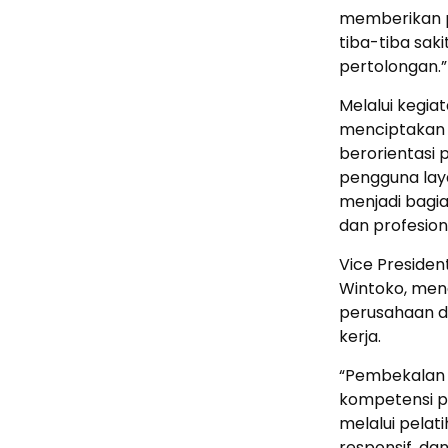
memberikan p
tiba-tiba sak
pertolongan.” 
Melalui kegia
menciptakan 
berorientasi
pengguna lay
menjadi bagi
dan profesiona
Vice Presiden
Wintoko, men
perusahaan d
kerja.
“Pembekalan
kompetensi p
melalui pelat
responsif, da