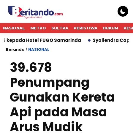
NASIONAL
METRO
SULTRA
PERISTIWA
HUKUM
KES
ada Hotel FUGO Samarinda
Syailendra Capital Luncu
Beranda
/
NASIONAL
39.678
Penumpang
Gunakan Kereta
Api pada Masa
Arus Mudik