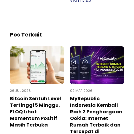
VRITIMES
Pos Terkait
26 JUL 2026
02 MAR 2026
Bitcoin Sentuh Level
MyRepublic
Tertinggi 5 Minggu,
Indonesia Kembali
FLOQ Lihat
Raih 2 Penghargaan
Momentum Positif
Ookla: Internet
Masih Terbuka
Rumah Terbaik dan
Tercepat di