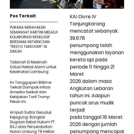
Pos Terkait
KAI Divre IV
Tanjungkarang
PURANA MERAYAKAN
mencatat sebanyak
SEMANGAT KARTINI MELALUI
KOLABORASI EKSKLUSIF
39.678
BERSAMA INITARKI DAN
penumpang telah
“RESTO TAKEOVER” DI
DAILAH
menggunakan layanan
kereta api pada
Talbinah El Medinah
periode 11 hingga 21
Solusi Herbal Alami untuk
Kesehatan Lambung
Maret
2026 dalam masa
Ini Tanggapan Bittime
Terkait Dampak Inflasi
Angkutan Lebaran
Amerika Serikat dan
tahun ini. Adapun
Kebijakan Tarif Trump
Pekan Ini
puncak arus mudik
terjadi
Ampuh Sultra Geruduk
pada tanggal 18 Maret
Kejagung: Bongkar
Dugaan Kebal Hukum PT.
2026 dengan jumlah
BSJ atas Penyerobotan
penumpang mencapai
Hutan Lindung 78 Hektar