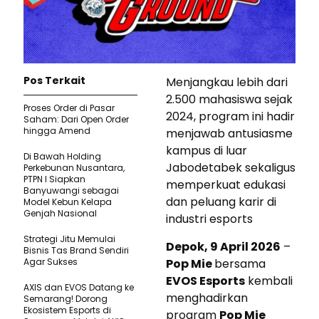
Pos Terkait
Menjangkau lebih dari
2.500 mahasiswa sejak
Proses Order di Pasar
2024, program ini hadir
Saham: Dari Open Order
hingga Amend
menjawab antusiasme
kampus di luar
Di Bawah Holding
Jabodetabek sekaligus
Perkebunan Nusantara,
PTPN I Siapkan
memperkuat edukasi
Banyuwangi sebagai
dan peluang karir di
Model Kebun Kelapa
Genjah Nasional
industri esports
Strategi Jitu Memulai
Depok, 9 April 2026
–
Bisnis Tas Brand Sendiri
Agar Sukses
Pop Mie
bersama
EVOS Esports
kembali
AXIS dan EVOS Datang ke
menghadirkan
Semarang! Dorong
Ekosistem Esports di
program
Pop Mie