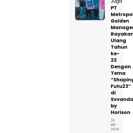
Juga
PT
Metropo
Golden
Manage
Rayaka
Ulang
Tahun
ke-
23
Dengan
Tema
“Shapin
Futu23”
di
Svvanda
by
Horison
26
MEI
2026