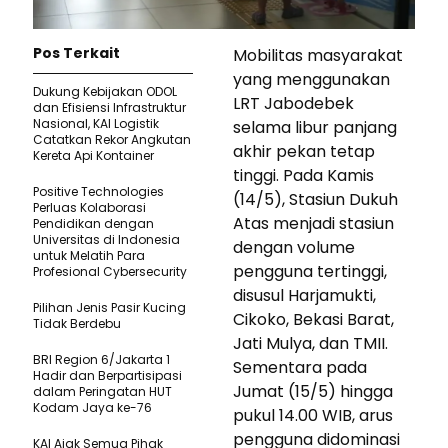
Pos Terkait
Mobilitas masyarakat
yang menggunakan
Dukung Kebijakan ODOL
LRT Jabodebek
dan Efisiensi Infrastruktur
Nasional, KAI Logistik
selama libur panjang
Catatkan Rekor Angkutan
akhir pekan tetap
Kereta Api Kontainer
tinggi. Pada Kamis
Positive Technologies
(14/5), Stasiun Dukuh
Perluas Kolaborasi
Atas menjadi stasiun
Pendidikan dengan
Universitas di Indonesia
dengan volume
untuk Melatih Para
pengguna tertinggi,
Profesional Cybersecurity
disusul Harjamukti,
Pilihan Jenis Pasir Kucing
Cikoko, Bekasi Barat,
Tidak Berdebu
Jati Mulya, dan TMII.
BRI Region 6/Jakarta 1
Sementara pada
Hadir dan Berpartisipasi
Jumat (15/5) hingga
dalam Peringatan HUT
Kodam Jaya ke-76
pukul 14.00 WIB, arus
pengguna didominasi
KAI Ajak Semua Pihak