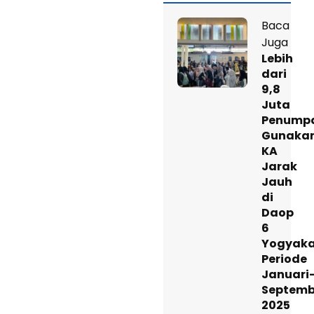
Baca
Juga
Lebih
dari
9,8
Juta
Penump
Gunaka
KA
Jarak
Jauh
di
Daop
6
Yogyaka
Periode
Januari
Septemb
2025