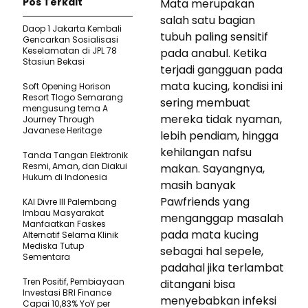
Pos Terkait
Mata merupakan
salah satu bagian
Daop 1 Jakarta Kembali
tubuh paling sensitif
Gencarkan Sosialisasi
Keselamatan di JPL 78
pada anabul. Ketika
Stasiun Bekasi
terjadi gangguan pada
mata kucing, kondisi ini
Soft Opening Horison
Resort Tlogo Semarang
sering membuat
mengusung tema A
mereka tidak nyaman,
Journey Through
Javanese Heritage
lebih pendiam, hingga
kehilangan nafsu
Tanda Tangan Elektronik
Resmi, Aman, dan Diakui
makan. Sayangnya,
Hukum di Indonesia
masih banyak
Pawfriends yang
KAI Divre III Palembang
Imbau Masyarakat
menganggap masalah
Manfaatkan Faskes
pada mata kucing
Alternatif Selama Klinik
Mediska Tutup
sebagai hal sepele,
Sementara
padahal jika terlambat
Tren Positif, Pembiayaan
ditangani bisa
Investasi BRI Finance
menyebabkan infeksi
Capai 10,83% YoY per