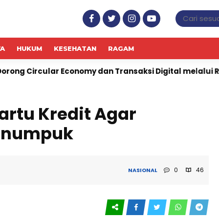
WA
HUKUM
KESEHATAN
RAGAM
conomy dan Transaksi Digital melalui Raya Preloved Baz
rtu Kredit Agar
Menumpuk
0
46
NASIONAL