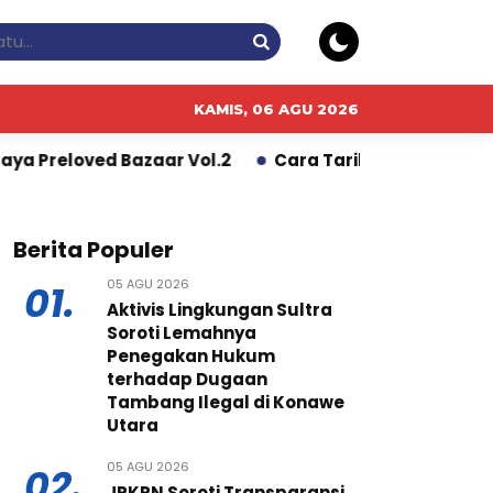
KAMIS, 06 AGU 2026
aar Vol.2
Cara Tarik Tunai Tanpa Kartu di ATM BCA
Berita Populer
05 AGU 2026
01.
Aktivis Lingkungan Sultra
Soroti Lemahnya
Penegakan Hukum
terhadap Dugaan
Tambang Ilegal di Konawe
Utara
05 AGU 2026
02.
JPKPN Soroti Transparansi