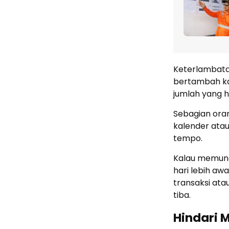
Keterlambata
bertambah ka
jumlah yang h
Sebagian ora
kalender atau
tempo.
Kalau memung
hari lebih aw
transaksi ata
tiba.
Hindari