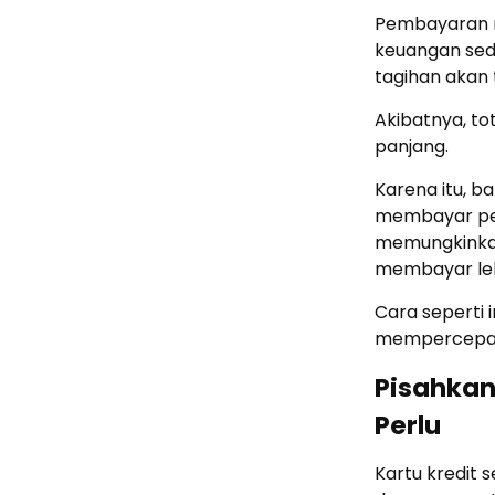
Pembayaran 
keuangan seda
tagihan akan 
Akibatnya, to
panjang.
Karena itu, 
membayar penu
memungkinkan
membayar leb
Cara seperti
mempercepat 
Pisahkan
Perlu
Kartu kredit s