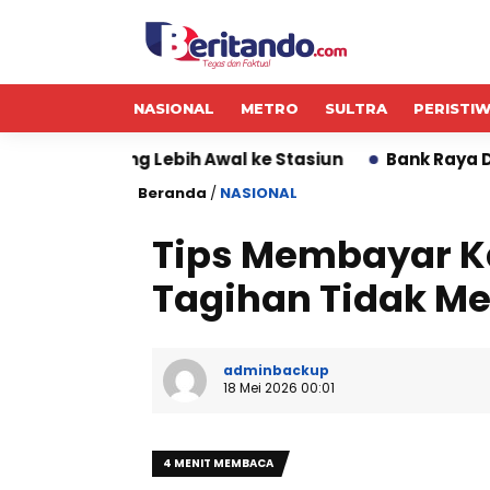
NASIONAL
METRO
SULTRA
PERISTI
 Lebih Awal ke Stasiun
Bank Raya Dorong Circular E
Beranda
/
NASIONAL
Tips Membayar Ka
Tagihan Tidak 
adminbackup
18 Mei 2026 00:01
4 MENIT MEMBACA