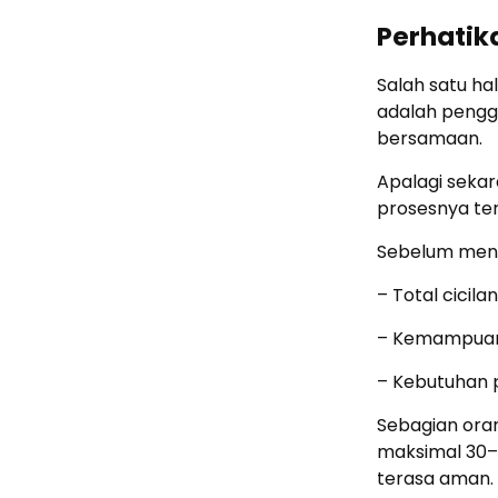
Perhatika
Salah satu h
adalah penggu
bersamaan.
Apalagi sekar
prosesnya ter
Sebelum meng
– Total cicilan
– Kemampuan
– Kebutuhan 
Sebagian ora
maksimal 30–50
terasa aman.