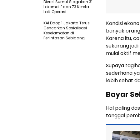
Divre I Sumut Siagakan 31
Lokomotif dan 73 Kereta
Laik Operasi
Kondisi ekon
KAI Daop 1 Jakarta Terus
Gencarkan Sosialisasi
banyak orang 
Keselamatan di
Karena itu, 
Perlintasan Sebidang
sekarang jadi
mulai aktif m
Supaya tagih
sederhana ya
lebih sehat da
Bayar S
Hal paling da
tanggal pemb