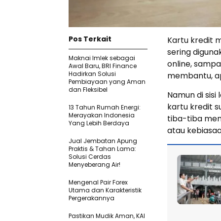
Pos Terkait
Kartu kredit 
sering diguna
Maknai Imlek sebagai
online, sampa
Awal Baru, BRI Finance
Hadirkan Solusi
membantu, apa
Pembiayaan yang Aman
dan Fleksibel
Namun di sisi
kartu kredit s
13 Tahun Rumah Energi:
Merayakan Indonesia
tiba-tiba me
Yang Lebih Berdaya
atau kebiasaa
Jual Jembatan Apung
Praktis & Tahan Lama:
Solusi Cerdas
Menyeberang Air!
Mengenal Pair Forex
Utama dan Karakteristik
Pergerakannya
Pastikan Mudik Aman, KAI