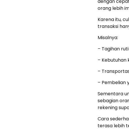
dengan cepat
orang lebih im
Karena itu, c
transaksi han
Misalnya:
– Tagihan rut
– Kebutuhan 
– Transportas
– Pembelian
Sementara un
sebagian ora
rekening supa
Cara sederha
terasa lebih t