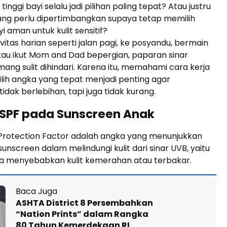
inggi bayi selalu jadi pilihan paling tepat? Atau justru
yang perlu dipertimbangkan supaya tetap memilih
i aman untuk kulit sensitif?
vitas harian seperti jalan pagi, ke posyandu, bermain
tau ikut Mom and Dad bepergian, paparan sinar
ng sulit dihindari. Karena itu, memahami cara kerja
lih angka yang tepat menjadi penting agar
idak berlebihan, tapi juga tidak kurang.
SPF pada Sunscreen Anak
 Protection Factor adalah angka yang menunjukkan
screen dalam melindungi kulit dari sinar UVB, yaitu
isa menyebabkan kulit kemerahan atau terbakar.
Baca Juga
ASHTA District 8 Persembahkan
“Nation Prints” dalam Rangka
80 Tahun Kemerdekaan RI