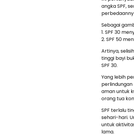
angka SPF, se
perbedaannya 
Sebagai gamb
1. SPF 30 men
2. SPF 50 men
Artinya, selis
tinggi bayi bu
SPF 30.
Yang lebih pe
perlindungan
aman untuk ku
orang tua ko
SPF terlalu ti
sehari-hari. U
untuk aktivita
lama.