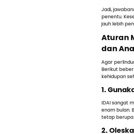
Jadi, jawaban
penentu. Kes
jauh lebih pen
Aturan 
dan An
Agar perlind
Berikut bebe
kehidupan seh
1. Gunak
IDAI sangat 
enam bulan. B
tetap berupa
2. Olesk