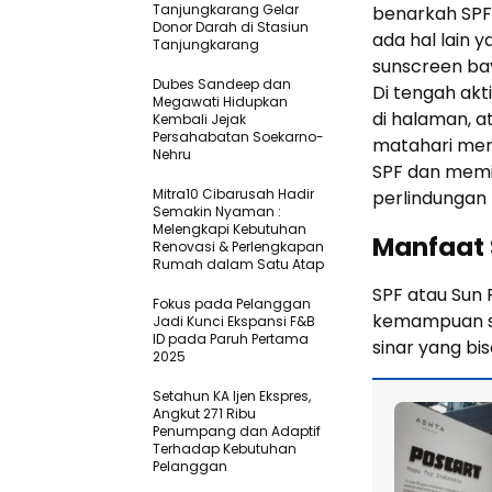
Tanjungkarang Gelar
benarkah SPF t
Donor Darah di Stasiun
ada hal lain 
Tanjungkarang
sunscreen bay
Dubes Sandeep dan
Di tengah akti
Megawati Hidupkan
di halaman, a
Kembali Jejak
Persahabatan Soekarno-
matahari mema
Nehru
SPF dan memi
Mitra10 Cibarusah Hadir
perlindungan t
Semakin Nyaman :
Melengkapi Kebutuhan
Manfaat 
Renovasi & Perlengkapan
Rumah dalam Satu Atap
SPF atau Sun
Fokus pada Pelanggan
kemampuan sun
Jadi Kunci Ekspansi F&B
ID pada Paruh Pertama
sinar yang b
2025
Setahun KA Ijen Ekspres,
Angkut 271 Ribu
Penumpang dan Adaptif
Terhadap Kebutuhan
Pelanggan