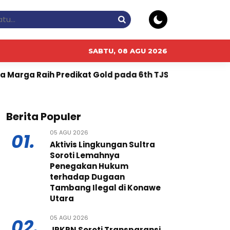
SABTU, 08 AGU 2026
ikat Gold pada 6th TJSL & CSR Award 2026
PT RPN,
Berita Populer
05 AGU 2026
01.
Aktivis Lingkungan Sultra
Soroti Lemahnya
Penegakan Hukum
terhadap Dugaan
Tambang Ilegal di Konawe
Utara
05 AGU 2026
02.
JPKPN Soroti Transparansi