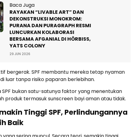
Baca Juga
RAYAKAN “LIVABLE ART” DAN
DEKONSTRUKSI MONOKROM:
PURANA DAN PURAGRAPH RESMI
LUNCURKAN KOLABORASI
BERSAMA AFGANIAL DI HÖRBISS,
YATS COLONY
29 JUN 2026
tif bergerak. SPF membantu mereka tetap nyaman
di luar tanpa risiko paparan berlebihan.
 SPF bukan satu-satunya faktor yang menentukan
h produk termasuk sunscreen bayi aman atau tidak.
emakin Tinggi SPF, Perlindungannya
ih Baik
n yang sering muncul. Secara teori, semakin tinggi