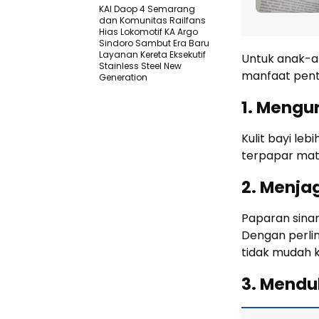
KAI Daop 4 Semarang
dan Komunitas Railfans
Hias Lokomotif KA Argo
Sindoro Sambut Era Baru
Layanan Kereta Eksekutif
Untuk anak-an
Stainless Steel New
manfaat pent
Generation
1. Mengur
Kulit bayi leb
terpapar mat
2. Menja
Paparan sinar
Dengan perlin
tidak mudah ke
3. Mendu