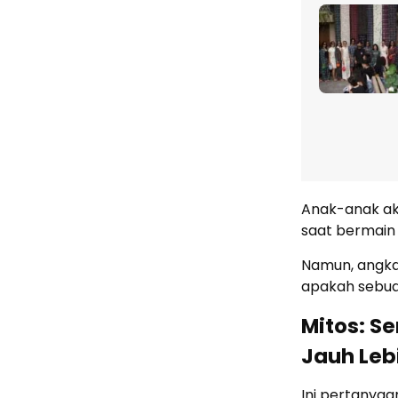
Anak-anak ak
saat bermain 
Namun, angka
apakah sebua
Mitos: S
Jauh Leb
Ini pertanyaa