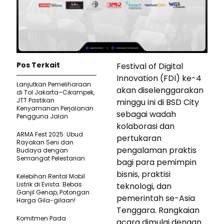
Pos Terkait
Festival of Digital
Innovation (FDI) ke-4
Lanjutkan Pemeliharaan
akan diselenggarakan
di Tol Jakarta–Cikampek,
JTT Pastikan
minggu ini di BSD City
Kenyamanan Perjalanan
sebagai wadah
Pengguna Jalan
kolaborasi dan
ARMA Fest 2025: Ubud
pertukaran
Rayakan Seni dan
pengalaman praktis
Budaya dengan
Semangat Pelestarian
bagi para pemimpin
bisnis, praktisi
Kelebihan Rental Mobil
Listrik di Evista: Bebas
teknologi, dan
Ganjil Genap, Potongan
pemerintah se-Asia
Harga Gila-gilaan!
Tenggara. Rangkaian
Komitmen Pada
acara dimulai dengan