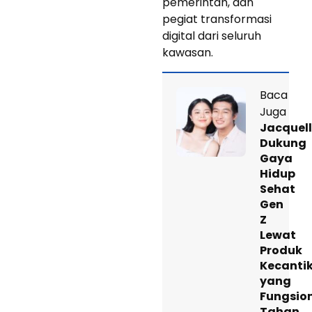
pemerintah, dan
pegiat transformasi
digital dari seluruh
kawasan.
Baca
Juga
Jacquel
Dukung
Gaya
Hidup
Sehat
Gen
Z
Lewat
Produk
Kecanti
yang
Fungsion
Tahan