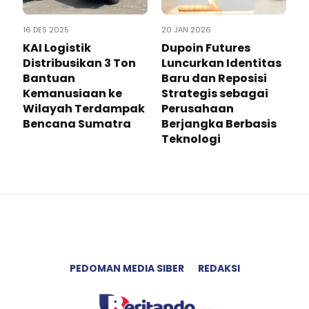
16 DES 2025
20 JAN 2026
KAI Logistik
Dupoin Futures
Distribusikan 3 Ton
Luncurkan Identitas
Bantuan
Baru dan Reposisi
Kemanusiaan ke
Strategis sebagai
Wilayah Terdampak
Perusahaan
Bencana Sumatra
Berjangka Berbasis
Teknologi
PEDOMAN MEDIA SIBER
REDAKSI