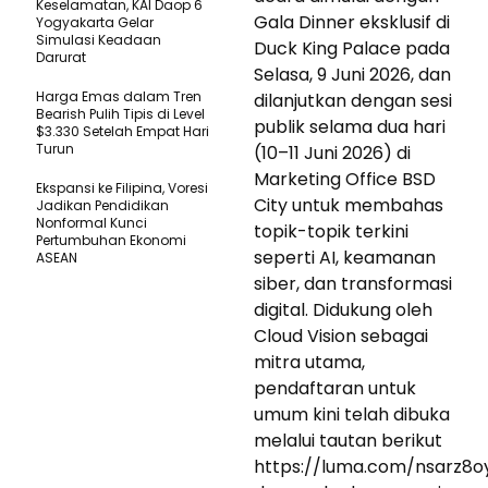
Keselamatan, KAI Daop 6
Gala Dinner eksklusif di
Yogyakarta Gelar
Simulasi Keadaan
Duck King Palace pada
Darurat
Selasa, 9 Juni 2026, dan
Harga Emas dalam Tren
dilanjutkan dengan sesi
Bearish Pulih Tipis di Level
publik selama dua hari
$3.330 Setelah Empat Hari
Turun
(10–11 Juni 2026) di
Marketing Office BSD
Ekspansi ke Filipina, Voresi
City untuk membahas
Jadikan Pendidikan
Nonformal Kunci
topik-topik terkini
Pertumbuhan Ekonomi
seperti AI, keamanan
ASEAN
siber, dan transformasi
digital. Didukung oleh
Cloud Vision sebagai
mitra utama,
pendaftaran untuk
umum kini telah dibuka
melalui tautan berikut
https://luma.com/nsarz8oy