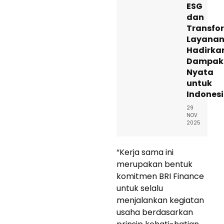
ESG
dan
Transfo
Layana
Hadirka
Dampak
Nyata
untuk
Indones
29
NOV
2025
“Kerja sama ini
merupakan bentuk
komitmen BRI Finance
untuk selalu
menjalankan kegiatan
usaha berdasarkan