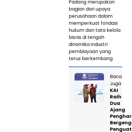
Padang merupakan
bagian dari upaya
perusahaan dalam
memperkuat fondasi
hukum dan tata kelola
bisnis di tengah
dinamika industri
pembiayaan yang
terus berkembang.
Baca
Juga
KAI
Raih
Dua
Ajang
Pengha
Bergengs
Pengua