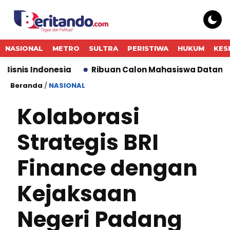
NASIONAL
METRO
SULTRA
PERISTIWA
HUKUM
KES
donesia
Ribuan Calon Mahasiswa Datangi & Daftar B
Beranda
/
NASIONAL
Kolaborasi
Strategis BRI
Finance dengan
Kejaksaan
Negeri Padang