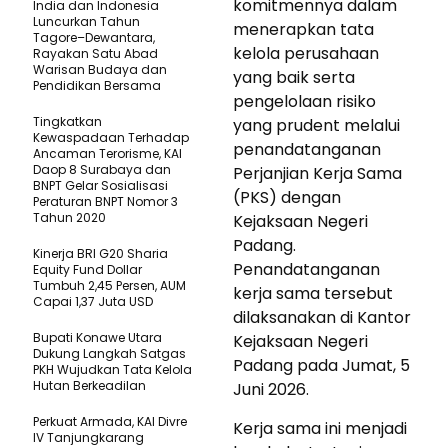
komitmennya dalam
India dan Indonesia
Luncurkan Tahun
menerapkan tata
Tagore–Dewantara,
kelola perusahaan
Rayakan Satu Abad
Warisan Budaya dan
yang baik serta
Pendidikan Bersama
pengelolaan risiko
Tingkatkan
yang prudent melalui
Kewaspadaan Terhadap
penandatanganan
Ancaman Terorisme, KAI
Daop 8 Surabaya dan
Perjanjian Kerja Sama
BNPT Gelar Sosialisasi
(PKS) dengan
Peraturan BNPT Nomor 3
Tahun 2020
Kejaksaan Negeri
Padang.
Kinerja BRI G20 Sharia
Penandatanganan
Equity Fund Dollar
Tumbuh 2,45 Persen, AUM
kerja sama tersebut
Capai 1,37 Juta USD
dilaksanakan di Kantor
Bupati Konawe Utara
Kejaksaan Negeri
Dukung Langkah Satgas
Padang pada Jumat, 5
PKH Wujudkan Tata Kelola
Hutan Berkeadilan
Juni 2026.
Perkuat Armada, KAI Divre
Kerja sama ini menjadi
IV Tanjungkarang